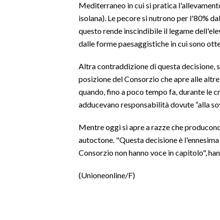
Mediterraneo in cui si pratica l'allevamento
isolana). Le pecore si nutrono per l'80% d
INFO AZIENDE
questo rende inscindibile il legame dell'ele
ABBONATI
dalle forme paesaggistiche in cui sono otte
ANNUNCI
Altra contraddizione di questa decisione, se
NECROLOGI
posizione del Consorzio che apre alle altr
PUBBLICITÀ
quando, fino a poco tempo fa, durante le c
SPIAGGE
adducevano responsabilità dovute “alla sov
STORE
Mentre oggi si apre a razze che producono 
autoctone. "Questa decisione è l'ennesima 
Consorzio non hanno voce in capitolo", han
(Unioneonline/F)