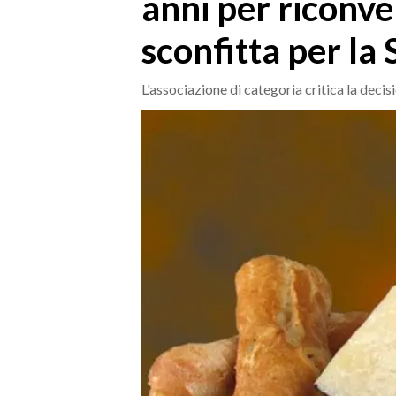
anni per riconver
MEDIO CAMPIDANO
ORISTANO E PROVINCIA
sconfitta per la
SASSARI E PROVINCIA
GALLURA
L'associazione di categoria critica la deci
NUORO E PROVINCIA
OGLIASTRA
AGENDA
CRONACA
ITALIA
MONDO
POLITICA
ECONOMIA
SERVIZI ALLE IMPRESE