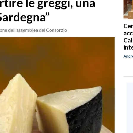
tire le greggi, una
 Sardegna”
Cen
sione dell'assemblea del Consorzio
acc
Cal
int
Andr