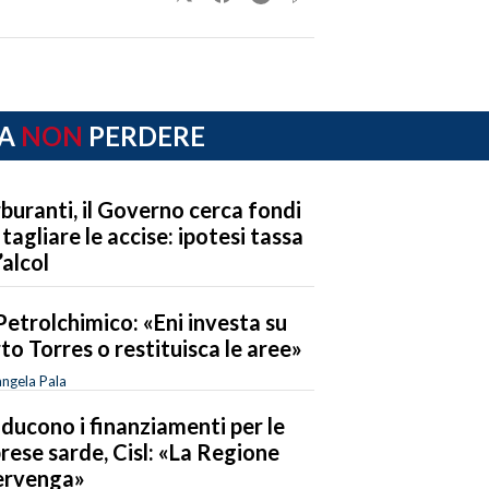
A
NON
PERDERE
buranti, il Governo cerca fondi
 tagliare le accise: ipotesi tassa
’alcol
Petrolchimico: «Eni investa su
to Torres o restituisca le aree»
ngela Pala
riducono i finanziamenti per le
rese sarde, Cisl: «La Regione
ervenga»