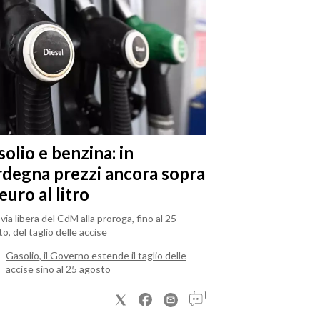
olio e benzina: in
rdegna prezzi ancora sopra
 euro al litro
il via libera del CdM alla proroga, fino al 25
o, del taglio delle accise
Gasolio, il Governo estende il taglio delle
accise sino al 25 agosto