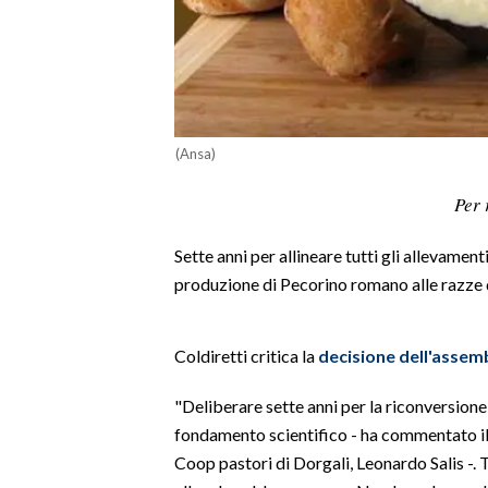
LAVORO
BANDI
SPORT IN SARDEGNA
(Ansa)
SPORT
Per 
RISULTATI E CLASSIFICHE
CALCIO
Sette anni per allineare tutti gli allevament
CALCIO REGIONALE
produzione di Pecorino romano alle razze 
BASKET
VOLLEY
Coldiretti critica la
decisione dell'assem
MOTORI
TENNIS
"Deliberare sette anni per la riconversione 
ALTRI SPORT
fondamento scientifico - ha commentato il 
Coop pastori di Dorgali, Leonardo Salis -. Tr
CULTURA