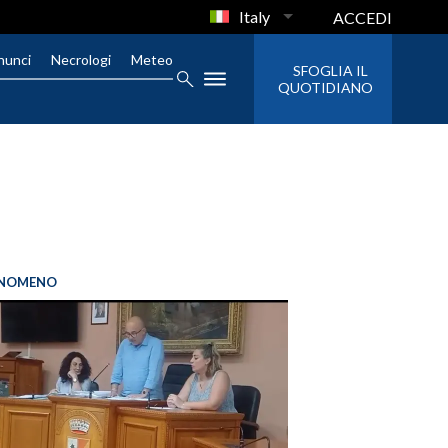
Italy
ACCEDI
nunci
Necrologi
Meteo
SFOGLIA IL
QUOTIDIANO
FENOMENO