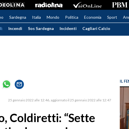
eo
Sardegna
Italia
Mondo
Politica
Economia
Sport
An
I:
Incendi
Sos Sardegna
Incidenti
Cagliari Calcio
IL 
25 gennaio 2022 alle 12:46
aggiornato il 25 gennaio 2022 alle 12:47
 Coldiretti: “Sette