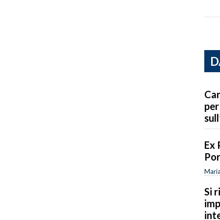
D
Car
per
sull
Ex 
Por
Maria
Si 
imp
int