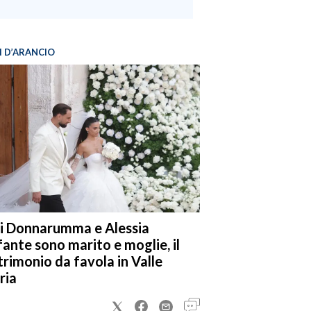
I D’ARANCIO
i Donnarumma e Alessia
fante sono marito e moglie, il
rimonio da favola in Valle
ria