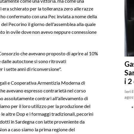
lutamente come una vittoria. ma come una
si era schierato per la tolleranza zero alle razze
e ho confermato con una Pec inviata a nome della
el Pecorino il giorno dell'assemblea alla quale
to in ovile dove non avevo neppure connessione
l Consorzio che avevano proposto di aprire al 10%
 dalle autoctone si sono ritrovati
Gas
i sette anni di riconversione".
Sa
i 2
rgali e Cooperativa Armentizia Moderna di
che avevano espresso contrarietà nel corso
Ieri 
agost
o assolutamente contrari all'allevamento di
amo per il loro utilizzo per la produzione del
e altre Dop e i formaggi tradizionali, pecorini
dotti in Sardegna con latte proveniente da
 Non a caso siamo la prima regione del