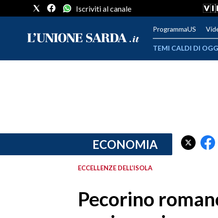
Iscriviti al canale
ProgrammaUS
Vid
TEMI CALDI DI OGG
METEO
COMUNI AL VOTO
VIDEO
FOTO
ECONOMIA
CRONACA SARDEGNA
ECCELLENZE DELL’ISOLA
CAGLIARI
Pecorino romano,
PROVINCIA DI CAGLIARI
SULCIS IGLESIENTE