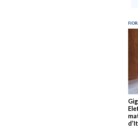
FIOR
Gig
Ele
mat
d’It