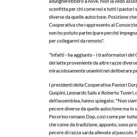
allungherebbero a nove. Non la vedo asso
sconfitta per chi come noi e tutti i pastori 
SPETTACOLI
diverse da quelle autoctone. Posizione ch
Cooperativa che rappresento al Consorzio d
GOSSIP
non ho potuto partecipare perché impegna
per collegarmi da remoto".
SALUTE
"Infatti - ha aggiunto - i trasformatori de
SARDEGNA TURISMO
del latte proveniente da altre razze diverse
miracolosamente unanimi nel deliberare per 
SARDI NEL MONDO
NOTIZIE
I presidenti della Cooperativa Pastori Do
EVENTI
Guspini, Leonardo Salis e Roberto Tuveri, 
dell'assemblea, hanno spiegato: "Non siam
#CARAUNIONE
pecore diverse da quelle autoctone ma lo si
Pecorino romano Dop, così come per tutte l
3 MINUTI CON
che come da tradizione, appunto, sono pro
pecore di razza sarda allevate al pascolo.
INSULARITÀ