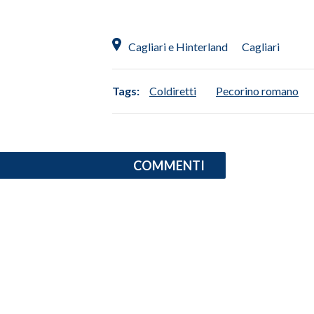
Cagliari e Hinterland
Cagliari
Tags:
Coldiretti
Pecorino romano
COMMENTI