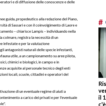
peratori e di diffusione delle conoscenze e delle
nee guida, propedeutico alla redazione del Piano,
#
rsità di Sassari e con il coinvolgimento di Laore e
documento – chiarisce Lampis – individuando nella
a colmare, registra la necessità di un
e infestate e per la valutazione
i antagonisti naturali delle specie infestanti,
mofauna utile, a un campionamento su aree pilota,
sici, chimici e biologici, in campo e in
nze acquisite al personale tecnico degli enti
ioni locali, scuole, cittadini e operatori del
Ris
ven
ttivazione di un eventuale regime di aiuti a
il 
ntenimento a carico dei privati e per l'eventuale
c'
le".