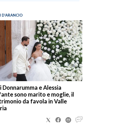
I D’ARANCIO
i Donnarumma e Alessia
fante sono marito e moglie, il
rimonio da favola in Valle
ria