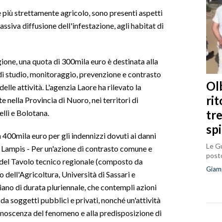
più strettamente agricolo, sono presenti aspetti
ssiva diffusione dell'infestazione, agli habitat di
ione, una quota di 300mila euro è destinata alla
 di studio, monitoraggio, prevenzione e contrasto
Olb
elle attività. L'agenzia Laore ha rilevato la
ri
 nella Provincia di Nuoro, nei territori di
tr
lli e Bolotana.
sp
 400mila euro per gli indennizzi dovuti ai danni
Le Gu
a Lampis - Per un'azione di contrasto comune e
posto
del Tavolo tecnico regionale (composto da
Giam
 dell'Agricoltura, Università di Sassari e
iano di durata pluriennale, che contempli azioni
 da soggetti pubblici e privati, nonché un'attività
onoscenza del fenomeno e alla predisposizione di