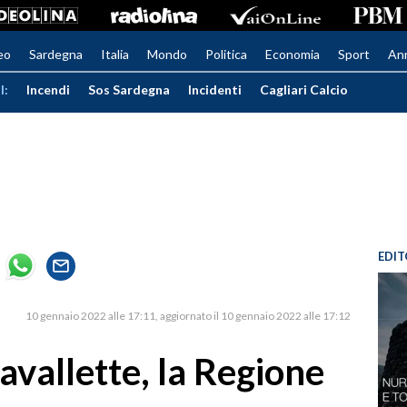
eo
Sardegna
Italia
Mondo
Politica
Economia
Sport
An
I:
Incendi
Sos Sardegna
Incidenti
Cagliari Calcio
EDIT
10 gennaio 2022 alle 17:11
aggiornato il 10 gennaio 2022 alle 17:12
cavallette, la Regione