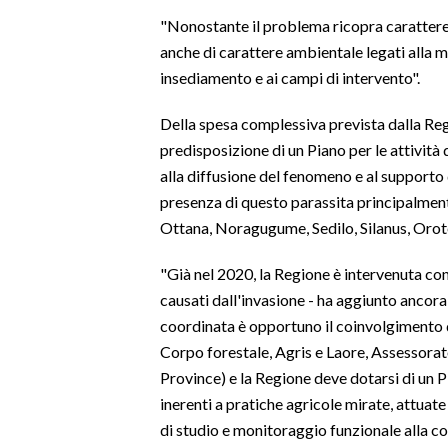
"Nonostante il problema ricopra carattere 
SPETTACOLI
anche di carattere ambientale legati alla ma
insediamento e ai campi di intervento".
GOSSIP
Della spesa complessiva prevista dalla Reg
SALUTE
predisposizione di un Piano per le attività
alla diffusione del fenomeno e al supporto d
SARDEGNA TURISMO
presenza di questo parassita principalmente
Ottana, Noragugume, Sedilo, Silanus, Orote
SARDI NEL MONDO
NOTIZIE
"Già nel 2020, la Regione è intervenuta con
EVENTI
causati dall'invasione - ha aggiunto ancor
coordinata è opportuno il coinvolgimento 
#CARAUNIONE
Corpo forestale, Agris e Laore, Assessorato
Province) e la Regione deve dotarsi di un P
3 MINUTI CON
inerenti a pratiche agricole mirate, attuate
di studio e monitoraggio funzionale alla c
INSULARITÀ