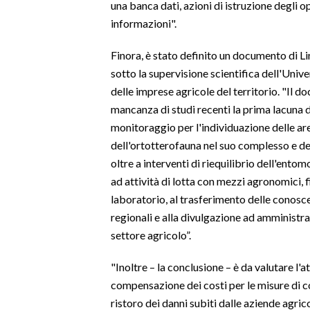
una banca dati, azioni di istruzione degli o
informazioni".
INFO AZIENDE
ABBONATI
Finora, è stato definito un documento di Li
sotto la supervisione scientifica dell'Unive
ANNUNCI
delle imprese agricole del territorio. "Il 
NECROLOGI
mancanza di studi recenti la prima lacuna d
PUBBLICITÀ
monitoraggio per l'individuazione delle are
SPIAGGE
dell'ortotterofauna nel suo complesso e degl
STORE
oltre a interventi di riequilibrio dell'ento
ad attività di lotta con mezzi agronomici, fi
laboratorio, al trasferimento delle conosce
regionali e alla divulgazione ad amministraz
settore agricolo”.
"Inoltre – la conclusione – è da valutare l'a
compensazione dei costi per le misure di co
ristoro dei danni subiti dalle aziende agrico