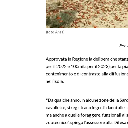
LAVORO
BANDI
SPORT IN SARDEGNA
(foto Ansa)
SPORT
Per 
RISULTATI E CLASSIFICHE
Approvata in Regione la delibera che stan
CALCIO
per il 2022 e 100mila per il 2023) per la pi
CALCIO REGIONALE
contenimento e di contrasto alla diffusion
BASKET
nell’Isola.
VOLLEY
MOTORI
"Da qualche anno, in alcune zone della Sard
TENNIS
cavallette, si registrano ingenti danni alle c
ALTRI SPORT
ma anche a quelle foraggere, funzionali al
zootecnico”, spiega l’assessore alla Difesa
CULTURA