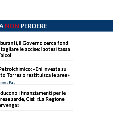
A
NON
PERDERE
buranti, il Governo cerca fondi
 tagliare le accise: ipotesi tassa
’alcol
Petrolchimico: «Eni investa su
to Torres o restituisca le aree»
ngela Pala
riducono i finanziamenti per le
rese sarde, Cisl: «La Regione
ervenga»