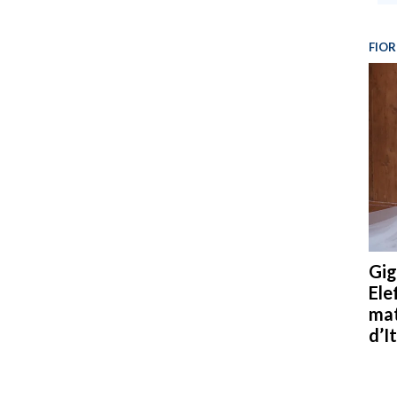
FIOR
Gig
Ele
mat
d’It