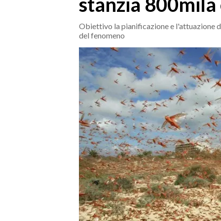
stanzia 800mila
MEDIO CAMPIDANO
ORISTANO E PROVINCIA
Obiettivo la pianificazione e l'attuazione 
SASSARI E PROVINCIA
del fenomeno
GALLURA
NUORO E PROVINCIA
OGLIASTRA
AGENDA
CRONACA
ITALIA
MONDO
POLITICA
ECONOMIA
SERVIZI ALLE IMPRESE