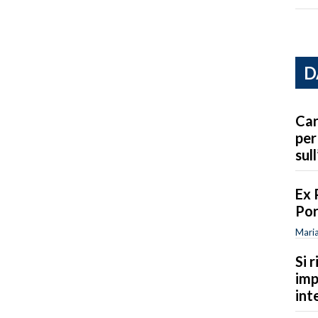
D
Car
per
sull
Ex 
Por
Maria
Si 
imp
int