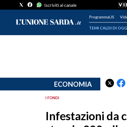
Iscriviti al canale
ProgrammaUS
Vid
TEMI CALDI DI OGG
METEO
COMUNI AL VOTO
VIDEO
FOTO
ECONOMIA
CRONACA SARDEGNA
I FONDI
CAGLIARI
Infestazioni da 
PROVINCIA DI CAGLIARI
SULCIS IGLESIENTE