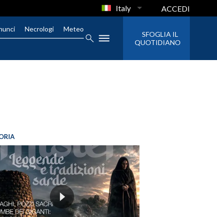
Italy
ACCEDI
nunci
Necrologi
Meteo
SFOGLIA IL
QUOTIDIANO
ORIA