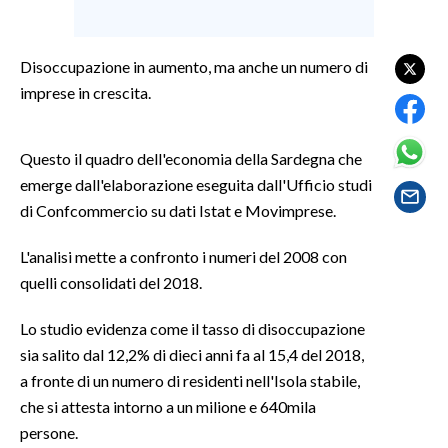
SPETTACOLI
Disoccupazione in aumento, ma anche un numero di
imprese in crescita.
GOSSIP
SALUTE
Questo il quadro dell'economia della Sardegna che
emerge dall'elaborazione eseguita dall'Ufficio studi
SARDEGNA TURISMO
di Confcommercio su dati Istat e Movimprese.
SARDI NEL MONDO
L'analisi mette a confronto i numeri del 2008 con
NOTIZIE
quelli consolidati del 2018.
EVENTI
Lo studio evidenza come il tasso di disoccupazione
#CARAUNIONE
sia salito dal 12,2% di dieci anni fa al 15,4 del 2018,
a fronte di un numero di residenti nell'Isola stabile,
3 MINUTI CON
che si attesta intorno a un milione e 640mila
persone.
INSULARITÀ