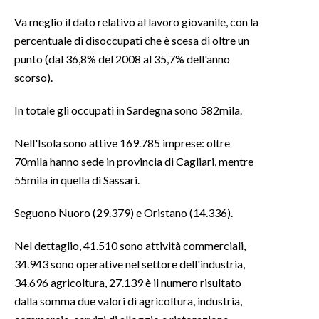
Va meglio il dato relativo al lavoro giovanile, con la
INFO AZIENDE
percentuale di disoccupati che è scesa di oltre un
ABBONATI
punto (dal 36,8% del 2008 al 35,7% dell'anno
ANNUNCI
scorso).
NECROLOGI
In totale gli occupati in Sardegna sono 582mila.
PUBBLICITÀ
SPIAGGE
Nell'Isola sono attive 169.785 imprese: oltre
70mila hanno sede in provincia di Cagliari, mentre
STORE
55mila in quella di Sassari.
Seguono Nuoro (29.379) e Oristano (14.336).
Nel dettaglio, 41.510 sono attività commerciali,
34.943 sono operative nel settore dell'industria,
34.696 agricoltura, 27.139 è il numero risultato
dalla somma due valori di agricoltura, industria,