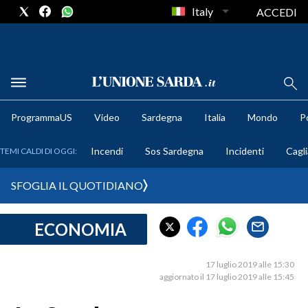
Italy
ACCEDI
METEO
ProgrammaUS
Video
Sardegna
Italia
Mondo
Po
COMUNI AL VOTO
Incendi
Sos Sardegna
Incidenti
Cagli
TEMI CALDI DI OGGI:
VIDEO
SFOGLIA IL QUOTIDIANO
FOTO
ECONOMIA
CRONACA SARDEGNA
CAGLIARI
17 luglio 2019 alle 15:30
PROVINCIA DI CAGLIARI
aggiornato il 17 luglio 2019 alle 15:45
SULCIS IGLESIENTE