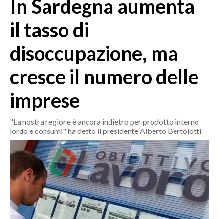
In Sardegna aumenta
MEDIO CAMPIDANO
ORISTANO E PROVINCIA
il tasso di
SASSARI E PROVINCIA
disoccupazione, ma
GALLURA
NUORO E PROVINCIA
cresce il numero delle
OGLIASTRA
AGENDA
imprese
CRONACA
"La nostra regione è ancora indietro per prodotto interno
lordo e consumi", ha detto il presidente Alberto Bertolotti
ITALIA
MONDO
POLITICA
ECONOMIA
SERVIZI ALLE IMPRESE