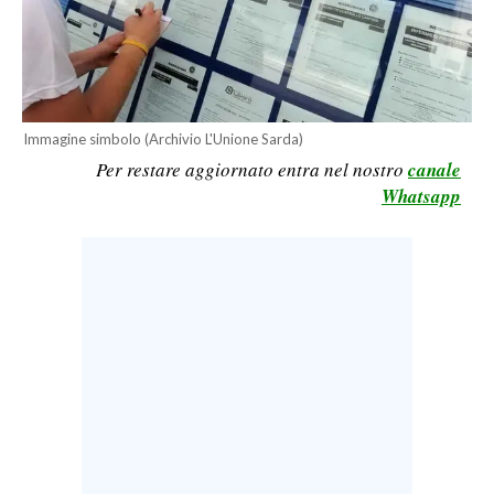
LAVORO
BANDI
SPORT IN SARDEGNA
Immagine simbolo (Archivio L'Unione Sarda)
Per restare aggiornato entra nel nostro
canale
SPORT
Whatsapp
RISULTATI E CLASSIFICHE
CALCIO
CALCIO REGIONALE
BASKET
VOLLEY
MOTORI
TENNIS
ALTRI SPORT
CULTURA