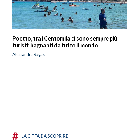
Poetto, tra i Centomila ci sono sempre più
turisti: bagnanti da tutto il mondo
Alessandra Ragas
#
LA CITTÀ DA SCOPRIRE