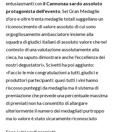
entusiasmanti con
il Cannonau sardo assoluto
protagonista dell'evento
. Sei Gran Medaglie
INFO AZIENDE
d'oro e oltre trenta medaglie totali suggellano un
ABBONATI
riconoscimento di valore assoluto di cui sono
ANNUNCI
orgogliosamente ambasciatore insieme alla
NECROLOGI
squadra di giudici italiani di assoluto valore che nel
PUBBLICITÀ
contesto di una valutazione assolutamente alla
cieca, ha saputo dimostrare anche l'eccellenza dei
SPIAGGE
nostri degustatori». Scivetti ha poi aggiunto:
STORE
«Faccio le mie congratulazioni a tutti, giudici e
produttori partecipanti: quasi tutti i vini hanno
riscosso punteggi da medaglia ma il sistema di
premiazione che prevede una percentuale massima
di premiati non ha consentito di allargare
ulteriormente il numero dei medagliati purtroppo
ma io valore è stato sicuramente riconosciuto
Ecco i vini sardi premiati: