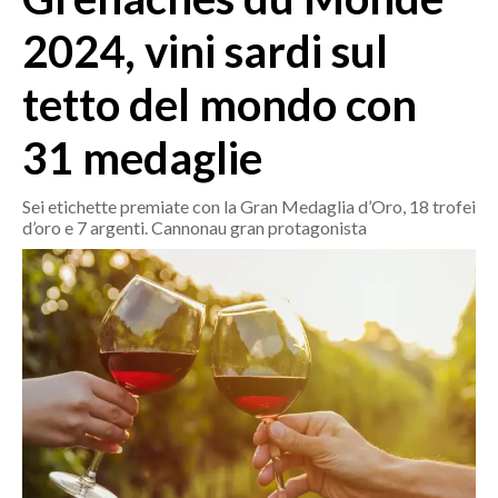
MEDIO CAMPIDANO
2024, vini sardi sul
ORISTANO E PROVINCIA
SASSARI E PROVINCIA
tetto del mondo con
GALLURA
31 medaglie
NUORO E PROVINCIA
OGLIASTRA
Sei etichette premiate con la Gran Medaglia d’Oro, 18 trofei
AGENDA
d’oro e 7 argenti. Cannonau gran protagonista
CRONACA
ITALIA
MONDO
POLITICA
ECONOMIA
SERVIZI ALLE IMPRESE