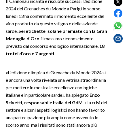
Il Cannonau incanta e riscuote successi. L’edizione
2024 del Grenaches du Monde a Parigi lo scorso
SPETTACOLI
lunedì 13 ha confermato il momento eccellente del
vino prodotto da questo vitigno e delle aziende
GOSSIP
sarde.
Sei etichette isolane premiate con la Gran
Medaglia d’Oro
, il massimo riconoscimento
SALUTE
previsto dal concorso enologico internazionale,
18
trofei d’oro e 7 argenti
.
SARDEGNA TURISMO
SARDI NEL MONDO
«L'edizione olimpica di Grenache du Monde 2024 si
NOTIZIE
è ancora una volta rivelata una vetrina straordinaria
EVENTI
per mettere in mostra le eccellenze enologiche
italiane e in particolare sarde», ha spiegato
Enzo
#CARAUNIONE
Scivetti, responsabile Italia del GdM
. «La crisi del
settore e alcuni aspetti logistici non hanno favorito
3 MINUTI CON
una partecipazione più ampia come avvenuto lo
scorso anno, ma i risultati sono stati ancora più
INSULARITÀ