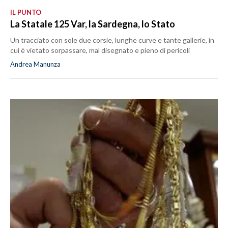
IL PUNTO
La Statale 125 Var, la Sardegna, lo Stato
Un tracciato con sole due corsie, lunghe curve e tante gallerie, in
cui è vietato sorpassare, mal disegnato e pieno di pericoli
Andrea Manunza