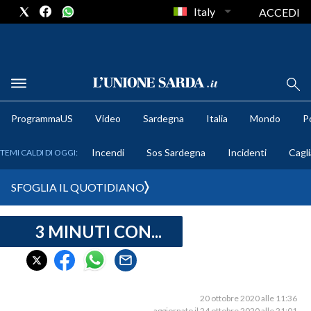
Italy
ACCEDI
METEO
ProgrammaUS
Video
Sardegna
Italia
Mondo
Po
COMUNI AL VOTO
Incendi
Sos Sardegna
Incidenti
Cagli
TEMI CALDI DI OGGI:
VIDEO
SFOGLIA IL QUOTIDIANO
FOTO
3 MINUTI CON...
CRONACA SARDEGNA
CAGLIARI
PROVINCIA DI CAGLIARI
SULCIS IGLESIENTE
20 ottobre 2020 alle 11:36
aggiornato il 24 ottobre 2020 alle 21:01