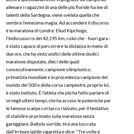
allenare i ragazzini di una delle più floride fucine di
INFO AZIENDE
talenti della Sardegna, viene svelata quella che
ABBONATI
sembra l'ennesima magia. Ad accendere il discorso
è la maratona di Londra: Eliud Kipchoge,
ANNUNCI
l'indiscusso re dei 42,195 km, colui che - fuori gara -
NECROLOGI
è stato capace di percorrere la distanza in meno di
PUBBLICITÀ
due ore, che ha vinto undici delle ultime dodici
SPIAGGE
maratone disputate, dieci delle quali
STORE
consecutivamente, campione olimpionico,
primatista mondiale e in precedenza campione del
mondo dei 500 e della corsa campestre, proprio lui,
è stato battuto. È l'atleta che più ha fatto parlare di
sé negli ultimi tempi, che ha acceso le polemiche per
le famose scarpe col tacco rialzato, per il tentativo
di stabilire un primato sulla maratona senza
gareggiare. Baltolu sorride, tira una boccata
dall'irrinunciabile sigaretta e dice: "Tre volte è