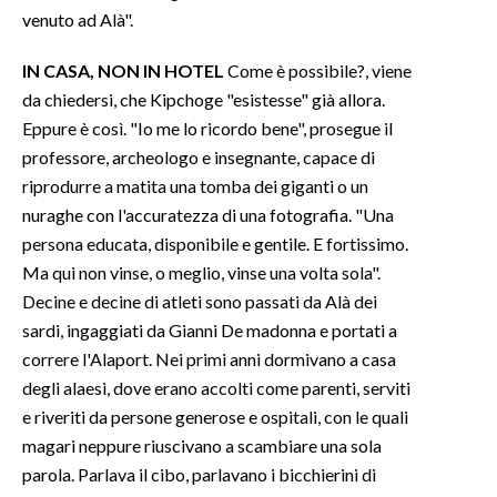
venuto ad Alà".
IN CASA, NON IN HOTEL
Come è possibile?, viene
da chiedersi, che Kipchoge "esistesse" già allora.
Eppure è così. "Io me lo ricordo bene", prosegue il
professore, archeologo e insegnante, capace di
riprodurre a matita una tomba dei giganti o un
nuraghe con l'accuratezza di una fotografia. "Una
persona educata, disponibile e gentile. E fortissimo.
Ma qui non vinse, o meglio, vinse una volta sola".
Decine e decine di atleti sono passati da Alà dei
sardi, ingaggiati da Gianni De madonna e portati a
correre l'Alaport. Nei primi anni dormivano a casa
degli alaesi, dove erano accolti come parenti, serviti
e riveriti da persone generose e ospitali, con le quali
magari neppure riuscivano a scambiare una sola
parola. Parlava il cibo, parlavano i bicchierini di