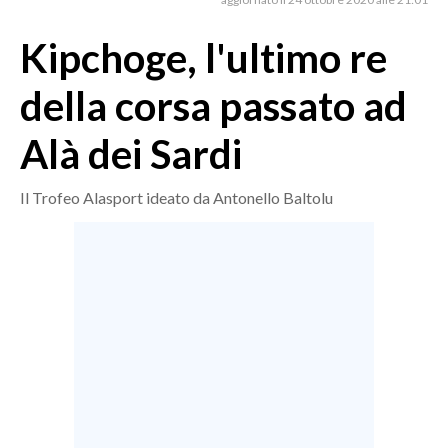
MEDIO CAMPIDANO
ORISTANO E PROVINCIA
Kipchoge, l'ultimo re
SASSARI E PROVINCIA
della corsa passato ad
GALLURA
NUORO E PROVINCIA
Alà dei Sardi
OGLIASTRA
AGENDA
Il Trofeo Alasport ideato da Antonello Baltolu
CRONACA
ITALIA
MONDO
POLITICA
ECONOMIA
SERVIZI ALLE IMPRESE