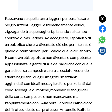
LAVORO
BANDI
Passavano su quella terra leggeri, per parafrasare
Sergio Atzeni. Leggeri e tremendamente veloci,
SPORT IN SARDEGNA
zigzagando tra quei sugheri, planando sul campo
sportivo di Sas Seddas. Ad accoglierli, l'applauso di
SPORT
un pubblico che era diventato ciò che per il tennis è
RISULTATI E CLASSIFICHE
quello di Wimbledon, per il calcio quello di San Siro.
CALCIO
E come avrebbe potuto non diventare competente,
CALCIO REGIONALE
appassionata la gente di Alà dei sardi che con quella
BASKET
gara di corsa campestre ci era cresciuto, vedendo
VOLLEY
sfilare negli anni quegli smagriti "marziani"
agghindati con ideali medaglie d'oro penzolanti dal
MOTORI
collo. Medaglie olimpiche, mondiali: erano gli dei
TENNIS
della corsa campestre e non mancavano mai
ALTRI SPORT
l'appuntamento con l'Alasport. Scorrere l'albo d'oro
del Trofeo, ideato dal professor Antonello Baltolu,
CULTURA