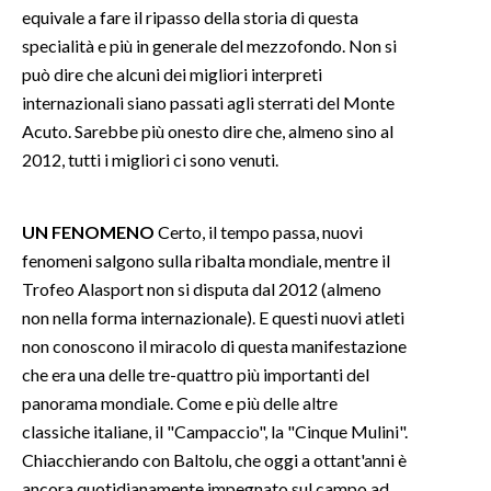
equivale a fare il ripasso della storia di questa
specialità e più in generale del mezzofondo. Non si
SPETTACOLI
può dire che alcuni dei migliori interpreti
GOSSIP
internazionali siano passati agli sterrati del Monte
Acuto. Sarebbe più onesto dire che, almeno sino al
SALUTE
2012, tutti i migliori ci sono venuti.
SARDEGNA TURISMO
UN FENOMENO
Certo, il tempo passa, nuovi
SARDI NEL MONDO
fenomeni salgono sulla ribalta mondiale, mentre il
Trofeo Alasport non si disputa dal 2012 (almeno
NOTIZIE
non nella forma internazionale). E questi nuovi atleti
EVENTI
non conoscono il miracolo di questa manifestazione
che era una delle tre-quattro più importanti del
#CARAUNIONE
panorama mondiale. Come e più delle altre
classiche italiane, il "Campaccio", la "Cinque Mulini".
3 MINUTI CON
Chiacchierando con Baltolu, che oggi a ottant'anni è
INSULARITÀ
ancora quotidianamente impegnato sul campo ad