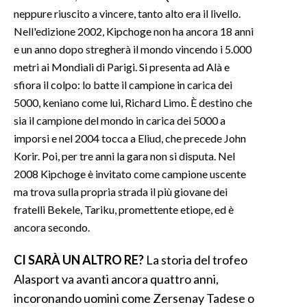
neppure riuscito a vincere, tanto alto era il livello.
Nell'edizione 2002, Kipchoge non ha ancora 18 anni
e un anno dopo stregherà il mondo vincendo i 5.000
metri ai Mondiali di Parigi. Si presenta ad Alà e
sfiora il colpo: lo batte il campione in carica dei
5000, keniano come lui, Richard Limo. È destino che
sia il campione del mondo in carica dei 5000 a
imporsi e nel 2004 tocca a Eliud, che precede John
Korir. Poi, per tre anni la gara non si disputa. Nel
2008 Kipchoge è invitato come campione uscente
ma trova sulla propria strada il più giovane dei
fratelli Bekele, Tariku, promettente etiope, ed è
ancora secondo.
CI SARÀ UN ALTRO RE?
La storia del trofeo
Alasport va avanti ancora quattro anni,
incoronando uomini come Zersenay Tadese o