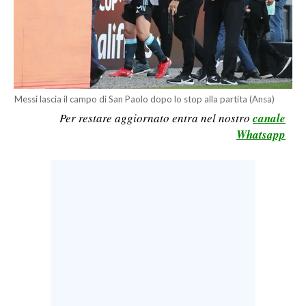
LAVORO
BANDI
SPORT IN SARDEGNA
Messi lascia il campo di San Paolo dopo lo stop alla partita (Ansa)
SPORT
Per restare aggiornato entra nel nostro
canale
RISULTATI E CLASSIFICHE
Whatsapp
CALCIO
CALCIO REGIONALE
BASKET
VOLLEY
MOTORI
TENNIS
ALTRI SPORT
CULTURA