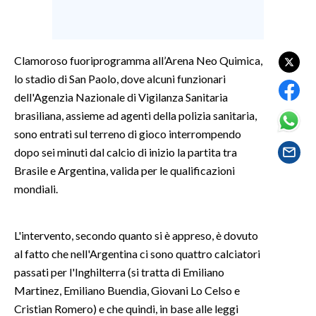
SPETTACOLI
Clamoroso fuoriprogramma all’Arena Neo Quimica,
GOSSIP
lo stadio di San Paolo, dove alcuni funzionari
dell'Agenzia Nazionale di Vigilanza Sanitaria
SALUTE
brasiliana, assieme ad agenti della polizia sanitaria,
SARDEGNA TURISMO
sono entrati sul terreno di gioco interrompendo
dopo sei minuti dal calcio di inizio la partita tra
SARDI NEL MONDO
Brasile e Argentina, valida per le qualificazioni
mondiali.
NOTIZIE
EVENTI
L'intervento, secondo quanto si è appreso, è dovuto
#CARAUNIONE
al fatto che nell'Argentina ci sono quattro calciatori
passati per l'Inghilterra (si tratta di Emiliano
3 MINUTI CON
Martinez, Emiliano Buendia, Giovani Lo Celso e
Cristian Romero) e che quindi, in base alle leggi
INSULARITÀ