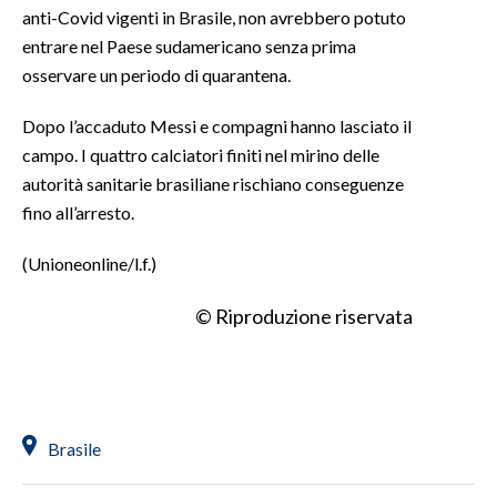
anti-Covid vigenti in Brasile, non avrebbero potuto
entrare nel Paese sudamericano senza prima
INFO AZIENDE
osservare un periodo di quarantena.
ABBONATI
ANNUNCI
Dopo l’accaduto Messi e compagni hanno lasciato il
NECROLOGI
campo. I quattro calciatori finiti nel mirino delle
autorità sanitarie brasiliane rischiano conseguenze
PUBBLICITÀ
fino all’arresto.
SPIAGGE
STORE
(Unioneonline/l.f.)
© Riproduzione riservata
Brasile