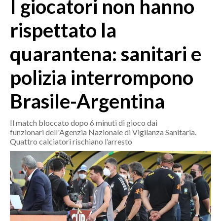
I giocatori non hanno
MEDIO CAMPIDANO
ORISTANO E PROVINCIA
rispettato la
SASSARI E PROVINCIA
quarantena: sanitari e
GALLURA
NUORO E PROVINCIA
polizia interrompono
OGLIASTRA
AGENDA
Brasile-Argentina
CRONACA
Il match bloccato dopo 6 minuti di gioco dai
funzionari dell'Agenzia Nazionale di Vigilanza Sanitaria.
ITALIA
Quattro calciatori rischiano l’arresto
MONDO
POLITICA
ECONOMIA
SERVIZI ALLE IMPRESE