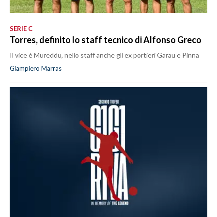
SERIE C
Torres, definito lo staff tecnico di Alfonso Greco
Il vice è Mureddu, nello staff anche gli ex portieri Garau e Pinna
Giampiero Marras