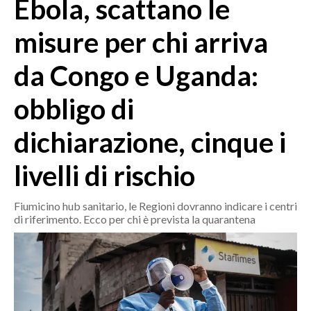
Ebola, scattano le
MEDIO CAMPIDANO
ORISTANO E PROVINCIA
misure per chi arriva
SASSARI E PROVINCIA
da Congo e Uganda:
GALLURA
NUORO E PROVINCIA
obbligo di
OGLIASTRA
AGENDA
dichiarazione, cinque i
CRONACA
livelli di rischio
ITALIA
Fiumicino hub sanitario, le Regioni dovranno indicare i centri
MONDO
di riferimento. Ecco per chi è prevista la quarantena
POLITICA
ECONOMIA
SERVIZI ALLE IMPRESE