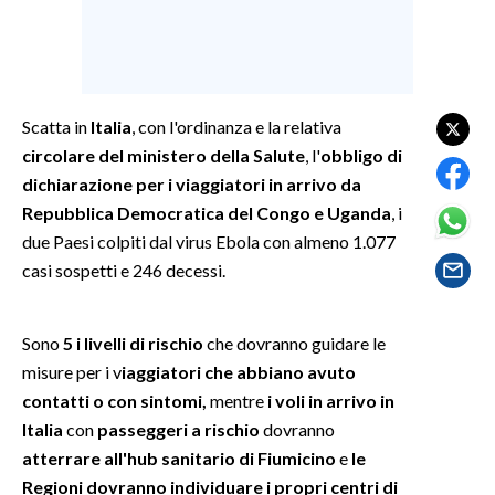
SPETTACOLI
GOSSIP
Scatta in
Italia
, con l'ordinanza e la relativa
circolare del ministero della Salute
, l'
obbligo di
SALUTE
dichiarazione per i viaggiatori in arrivo da
SARDEGNA TURISMO
Repubblica Democratica del Congo e Uganda
, i
due Paesi colpiti dal virus Ebola con almeno 1.077
SARDI NEL MONDO
casi sospetti e 246 decessi.
NOTIZIE
EVENTI
Sono
5 i livelli di rischio
che dovranno guidare le
misure per i v
iaggiatori che abbiano avuto
#CARAUNIONE
contatti o con sintomi,
mentre
i voli in arrivo in
Italia
con
passeggeri a rischio
dovranno
3 MINUTI CON
atterrare all'hub sanitario di Fiumicino
e
le
Regioni dovranno individuare i propri centri di
INSULARITÀ