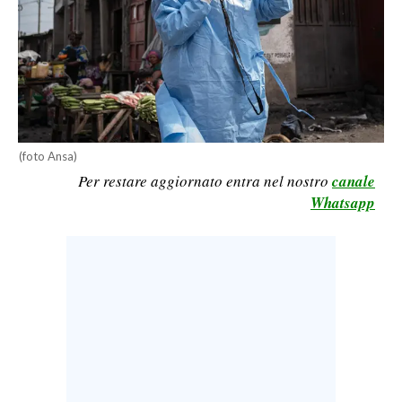
LAVORO
BANDI
SPORT IN SARDEGNA
SPORT
(foto Ansa)
RISULTATI E CLASSIFICHE
Per restare aggiornato entra nel nostro
canale
CALCIO
Whatsapp
CALCIO REGIONALE
BASKET
VOLLEY
MOTORI
TENNIS
ALTRI SPORT
CULTURA