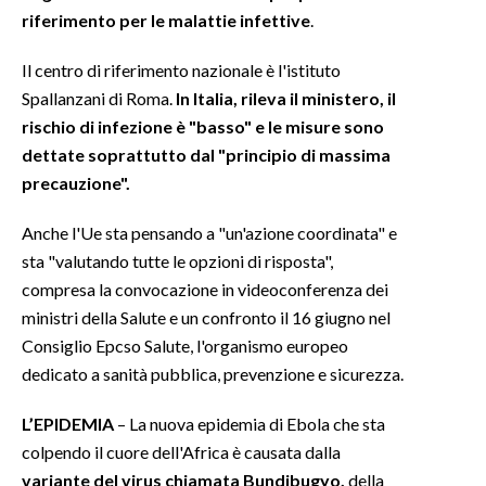
riferimento per le malattie infettive
.
INFO AZIENDE
Il centro di riferimento nazionale è l'istituto
ABBONATI
Spallanzani di Roma.
In Italia, rileva il ministero, il
ANNUNCI
rischio di infezione è "basso" e le misure sono
NECROLOGI
dettate soprattutto dal "principio di massima
PUBBLICITÀ
precauzione".
SPIAGGE
Anche l'Ue sta pensando a "un'azione coordinata" e
STORE
sta "valutando tutte le opzioni di risposta",
compresa la convocazione in videoconferenza dei
ministri della Salute e un confronto il 16 giugno nel
Consiglio Epcso Salute, l'organismo europeo
dedicato a sanità pubblica, prevenzione e sicurezza.
L’EPIDEMIA
– La nuova epidemia di Ebola che sta
colpendo il cuore dell'Africa è causata dalla
variante del virus chiamata Bundibugyo,
della