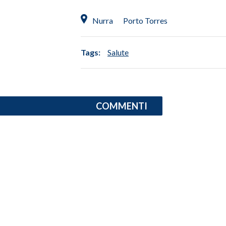
Nurra
Porto Torres
INFO AZIENDE
ABBONATI
Tags:
Salute
ANNUNCI
NECROLOGI
PUBBLICITÀ
SPIAGGE
COMMENTI
STORE