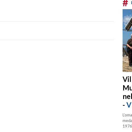
#
Vi
Mu
ne
-
V
L’oma
medag
1976