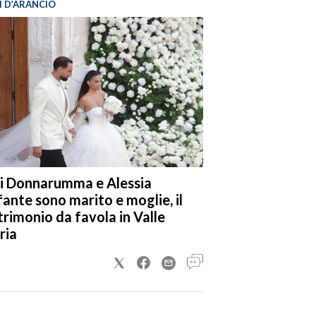
I D’ARANCIO
i Donnarumma e Alessia
fante sono marito e moglie, il
rimonio da favola in Valle
ria