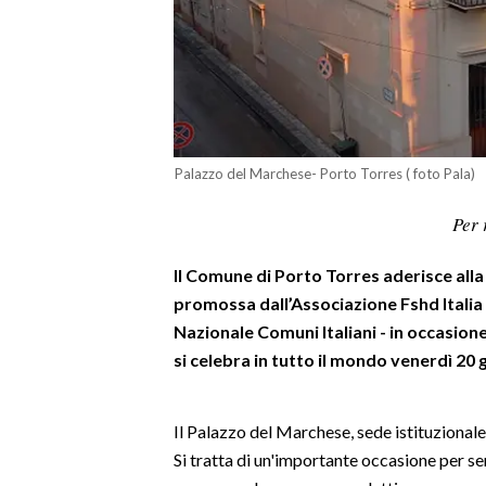
LAVORO
BANDI
SPORT IN SARDEGNA
SPORT
Palazzo del Marchese- Porto Torres ( foto Pala)
RISULTATI E CLASSIFICHE
Per 
CALCIO
CALCIO REGIONALE
Il Comune di Porto Torres aderisce all
BASKET
promossa dall’Associazione Fshd Italia 
Nazionale Comuni Italiani - in occasion
VOLLEY
si celebra in tutto il mondo venerdì 20 
MOTORI
TENNIS
ALTRI SPORT
Il Palazzo del Marchese, sede istituzionale
Si tratta di un'importante occasione per s
CULTURA