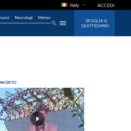
Italy
ACCEDI
nunci
Necrologi
Meteo
SFOGLIA IL
QUOTIDIANO
ONCERTO