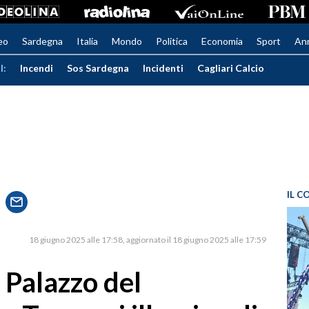
eo
Sardegna
Italia
Mondo
Politica
Economia
Sport
An
I:
Incendi
Sos Sardegna
Incidenti
Cagliari Calcio
IL C
18 giugno 2025 alle 17:58
aggiornato il 18 giugno 2025 alle 17:59
l Palazzo del