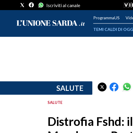
Iscriviti al canale
ProgrammaUS
Vid
TEMI CALDI DI OGG
METEO
COMUNI AL VOTO
VIDEO
FOTO
SALUTE
CRONACA SARDEGNA
SALUTE
CAGLIARI
Distrofia Fshd: i
PROVINCIA DI CAGLIARI
SULCIS IGLESIENTE