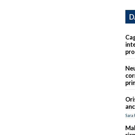
D
Cag
int
pro
Neu
cor
pri
Ori
anc
Sara 
Mal
ris