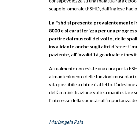
consapevolezza su una malattia rara e poco
scapolo-omerale (FSHD, dall’inglese Fac
SPETTACOLI
La Fshd si presenta prevalentemente in
GOSSIP
8000 e si caratterizza per una progres
partire dai muscoli del volto, delle spal
SALUTE
invalidante anche sugli altri distretti 
paziente, all’invalidità graduale e inevit
SARDEGNA TURISMO
Attualmente non esiste una cura per la FSH
SARDI NEL MONDO
al mantenimento delle funzioni muscolari res
NOTIZIE
vita possibile a chi ne è affetto. L’adesione
EVENTI
dell’amministrazione volte a manifestare 
l'interesse della società sull’importanza del
#CARAUNIONE
3 MINUTI CON
Mariangela Pala
INSULARITÀ