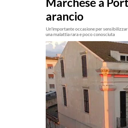
Marchese a Porto
MEDIO CAMPIDANO
ORISTANO E PROVINCIA
arancio
SASSARI E PROVINCIA
GALLURA
Un'importante occasione per sensibilizza
una malattia rara e poco conosciuta
NUORO E PROVINCIA
OGLIASTRA
AGENDA
CRONACA
ITALIA
MONDO
POLITICA
ECONOMIA
SERVIZI ALLE IMPRESE