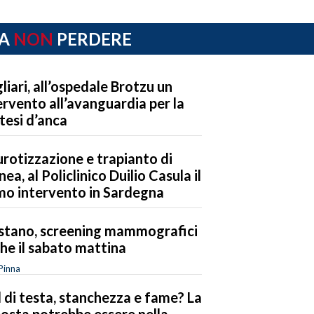
A
NON
PERDERE
liari, all’ospedale Brotzu un
ervento all’avanguardia per la
tesi d’anca
rotizzazione e trapianto di
nea, al Policlinico Duilio Casula il
mo intervento in Sardegna
stano, screening mammografici
he il sabato mattina
Pinna
 di testa, stanchezza e fame? La
posta potrebbe essere nella