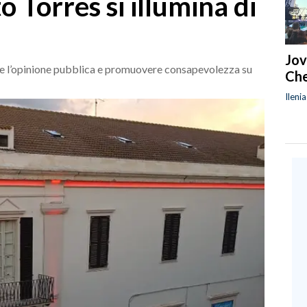
 Torres si illumina di
Jov
re l’opinione pubblica e promuovere consapevolezza su
Che
Ileni