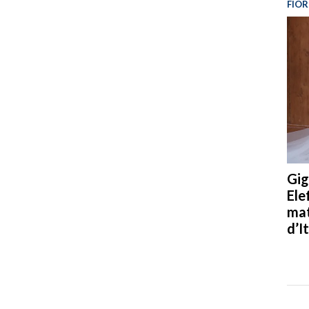
FIOR
Gig
Ele
mat
d’It