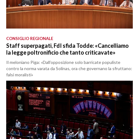
CONSIGLIO REGIONALE
Staff superpagati, FdI sfida Todde: «Cancelliamo
la legge poltronificio che tanto criticavate»
Il meloniano Piga: «Dall’opposizione solo barricate populiste
contro la norma varata da Solinas, ora che governano la sfruttano:
falsi moralisti»