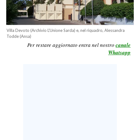
LAVORO
BANDI
Villa Devoto (Archivio L'Unione Sarda) e, nel riquadro, Alessandra
SPORT IN SARDEGNA
Todde (Ansa)
Per restare aggiornato entra nel nostro
canale
SPORT
Whatsapp
RISULTATI E CLASSIFICHE
CALCIO
CALCIO REGIONALE
BASKET
VOLLEY
MOTORI
TENNIS
ALTRI SPORT
CULTURA