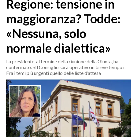
Regione: tensione in
MEDIO CAMPIDANO
ORISTANO E PROVINCIA
maggioranza? Todde:
SASSARI E PROVINCIA
«Nessuna, solo
GALLURA
NUORO E PROVINCIA
normale dialettica»
OGLIASTRA
AGENDA
La presidente, al termine della riunione della Giunta, ha
confermato: «Il Consiglio sarà operativo in breve tempo».
CRONACA
Fra i temi più urgenti quello delle liste d’attesa
ITALIA
MONDO
POLITICA
ECONOMIA
SERVIZI ALLE IMPRESE