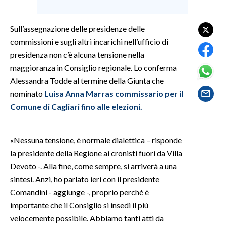
SPETTACOLI
Sull’assegnazione delle presidenze delle
commissioni e sugli altri incarichi nell’ufficio di
GOSSIP
presidenza non c’è alcuna tensione nella
maggioranza in Consiglio regionale. Lo conferma
SALUTE
Alessandra Todde al termine della Giunta che
nominato
Luisa Anna Marras commissario per il
SARDEGNA TURISMO
Comune di Cagliari fino alle elezioni.
SARDI NEL MONDO
NOTIZIE
«Nessuna tensione, è normale dialettica – risponde
EVENTI
la presidente della Regione ai cronisti fuori da Villa
Devoto -. Alla fine, come sempre, si arriverà a una
#CARAUNIONE
sintesi. Anzi, ho parlato ieri con il presidente
Comandini - aggiunge -, proprio perché è
3 MINUTI CON
importante che il Consiglio si insedi il più
velocemente possibile. Abbiamo tanti atti da
INSULARITÀ