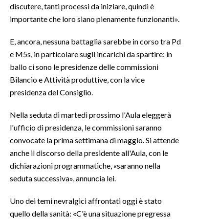
discutere, tanti processi da iniziare, quindi è
importante che loro siano pienamente funzionanti».
INFO AZIENDE
ABBONATI
E, ancora, nessuna battaglia sarebbe in corso tra Pd
ANNUNCI
e M5s, in particolare sugli incarichi da spartire: in
ballo ci sono le presidenze delle commissioni
NECROLOGI
Bilancio e Attività produttive, con la vice
PUBBLICITÀ
presidenza del Consiglio.
SPIAGGE
STORE
Nella seduta di martedì prossimo l'Aula eleggerà
l'ufficio di presidenza, le commissioni saranno
convocate la prima settimana di maggio. Si attende
anche il discorso della presidente all'Aula, con le
dichiarazioni programmatiche, «saranno nella
seduta successiva», annuncia lei.
Uno dei temi nevralgici affrontati oggi è stato
quello della sanità: «C'è una situazione pregressa