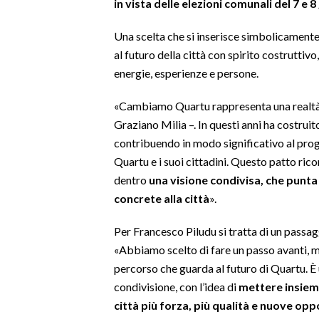
in vista delle elezioni comunali del 7 e 
SPETTACOLI
Una scelta che si inserisce simbolicament
al futuro della città con spirito costruttiv
GOSSIP
energie, esperienze e persone.
SALUTE
«Cambiamo Quartu rappresenta una realtà im
Graziano Milia –. In questi anni ha costruit
SARDEGNA TURISMO
contribuendo in modo significativo al prog
Quartu e i suoi cittadini. Questo patto ric
SARDI NEL MONDO
dentro
una visione condivisa, che punta 
NOTIZIE
concrete alla città
».
EVENTI
Per Francesco Piludu si tratta di un passag
#CARAUNIONE
«Abbiamo scelto di fare un passo avanti, m
percorso che guarda al futuro di Quartu. È
3 MINUTI CON
condivisione, con l’idea di
mettere insieme
città più forza, più qualità e nuove op
INSULARITÀ