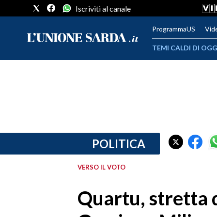
Iscriviti al canale
ProgrammaUS
Vid
TEMI CALDI DI OGG
METEO
COMUNI AL VOTO
VIDEO
FOTO
POLITICA
CRONACA SARDEGNA
VERSO IL VOTO
CAGLIARI
Quartu, stretta 
PROVINCIA DI CAGLIARI
SULCIS IGLESIENTE