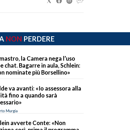
A
NON
PERDERE
mastro, la Camera nega l’uso
le chat. Bagarre in aula, Schlein:
n nominate più Borsellino»
de va avanti: «Io assessora alla
ità fino a quando sarà
essario»
rto Murgia
lein avverte Conte: «Non
ziona così, prima il programma