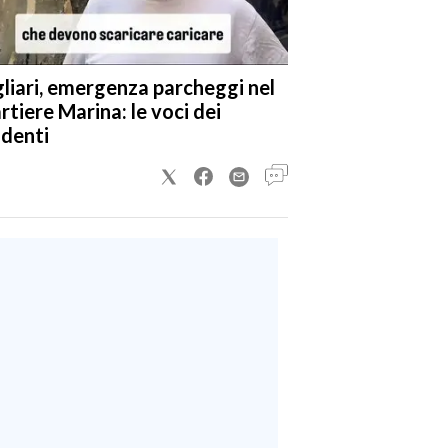
liari, emergenza parcheggi nel
rtiere Marina: le voci dei
identi