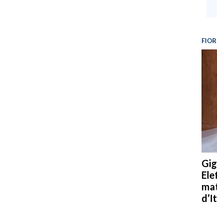
FIOR
Gig
Ele
mat
d’It