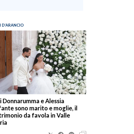
I D’ARANCIO
i Donnarumma e Alessia
fante sono marito e moglie, il
rimonio da favola in Valle
ria