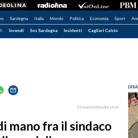
eo
Sardegna
Italia
Mondo
Politica
Economia
Sport
An
I:
Incendi
Sos Sardegna
Incidenti
Cagliari Calcio
DISA
21 marzo 2026 alle 15:41
di mano fra il sindaco