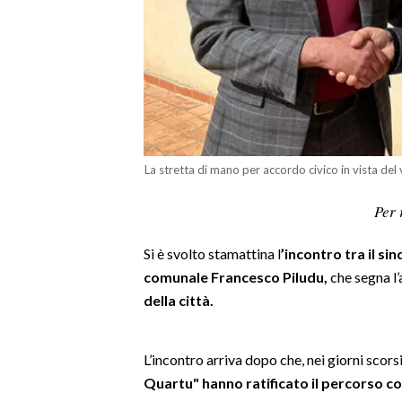
LAVORO
BANDI
SPORT IN SARDEGNA
SPORT
RISULTATI E CLASSIFICHE
La stretta di mano per accordo civico in vista del 
CALCIO
Per 
CALCIO REGIONALE
BASKET
Si è svolto stamattina l
’incontro tra il si
VOLLEY
comunale Francesco Piludu,
che segna l’
della città.
MOTORI
TENNIS
ALTRI SPORT
L’incontro arriva dopo che, nei giorni scors
Quartu" hanno ratificato il percorso co
CULTURA