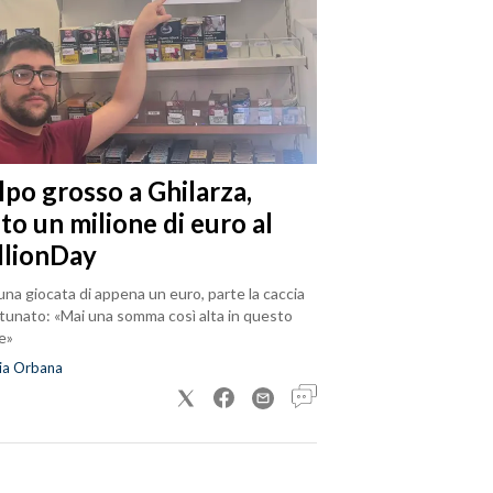
lpo grosso a Ghilarza,
to un milione di euro al
llionDay
na giocata di appena un euro, parte la caccia
rtunato: «Mai una somma così alta in questo
e»
ia Orbana