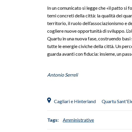
In un comunicato si legge che «il patto si 
INFO AZIENDE
temi concreti della città: la qualità dei quar
ABBONATI
territorio, il ruolo dell’associazionismo e d
cogliere nuove opportunità di sviluppo. L’
ANNUNCI
Quartu in una nuova fase, costruendo basi s
NECROLOGI
tutte le energie civiche della città. Un per
PUBBLICITÀ
guarda avanti con fiducia: insieme, un pass
SPIAGGE
STORE
Antonio Serreli
Cagliari e Hinterland
Quartu Sant'El
Tags:
Amministrative