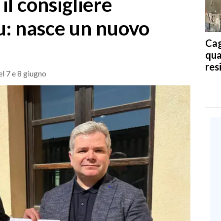
il consigliere
u: nasce un nuovo
Cag
qua
res
el 7 e 8 giugno