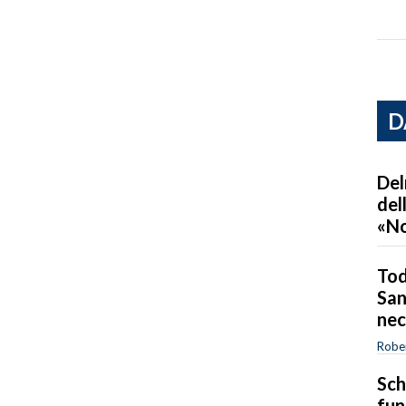
D
Del
del
«No
Tod
San
nec
Robe
Sch
fun