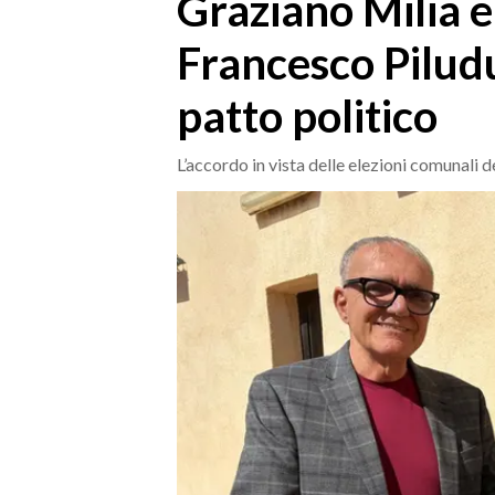
Graziano Milia e 
MEDIO CAMPIDANO
ORISTANO E PROVINCIA
Francesco Pilud
SASSARI E PROVINCIA
patto politico
GALLURA
NUORO E PROVINCIA
L’accordo in vista delle elezioni comunali d
OGLIASTRA
AGENDA
CRONACA
ITALIA
MONDO
POLITICA
ECONOMIA
SERVIZI ALLE IMPRESE