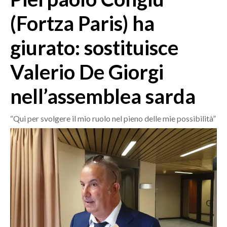
MEDIO CAMPIDANO
(Fortza Paris) ha
ORISTANO E PROVINCIA
SASSARI E PROVINCIA
giurato: sostituisce
GALLURA
Valerio De Giorgi
NUORO E PROVINCIA
OGLIASTRA
nell’assemblea sarda
AGENDA
“Qui per svolgere il mio ruolo nel pieno delle mie possibilità”
CRONACA
ITALIA
MONDO
POLITICA
ECONOMIA
SERVIZI ALLE IMPRESE