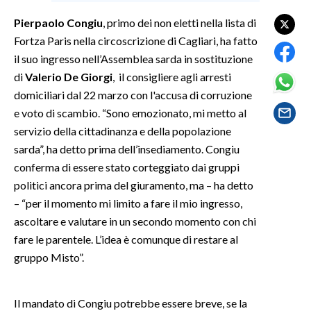
Pierpaolo Congiu
, primo dei non eletti nella lista di
SPETTACOLI
Fortza Paris nella circoscrizione di Cagliari, ha fatto
il suo ingresso nell’Assemblea sarda in sostituzione
GOSSIP
di
Valerio De Giorgi
, il consigliere agli arresti
domiciliari dal 22 marzo con l'accusa di corruzione
SALUTE
e voto di scambio. “Sono emozionato, mi metto al
servizio della cittadinanza e della popolazione
SARDEGNA TURISMO
sarda”, ha detto prima dell’insediamento. Congiu
SARDI NEL MONDO
conferma di essere stato corteggiato dai gruppi
politici ancora prima del giuramento, ma – ha detto
NOTIZIE
– “per il momento mi limito a fare il mio ingresso,
EVENTI
ascoltare e valutare in un secondo momento con chi
fare le parentele. L’idea è comunque di restare al
#CARAUNIONE
gruppo Misto”.
3 MINUTI CON
Il mandato di Congiu potrebbe essere breve, se la
INSULARITÀ