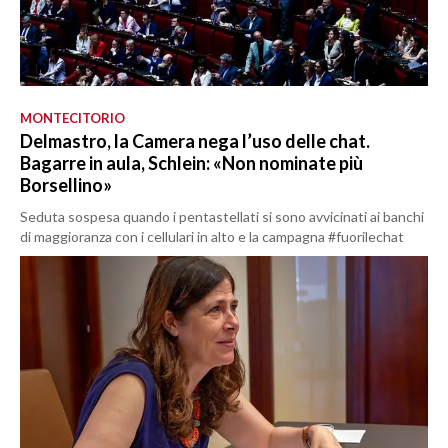
MONTECITORIO
Delmastro, la Camera nega l’uso delle chat.
Bagarre in aula, Schlein: «Non nominate più
Borsellino»
Seduta sospesa quando i pentastellati si sono avvicinati ai banchi
di maggioranza con i cellulari in alto e la campagna #fuorilechat