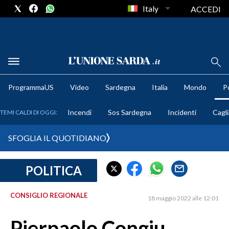
Italy
ACCEDI
METEO
ProgrammaUS
Video
Sardegna
Italia
Mondo
Po
COMUNI AL VOTO
Incendi
Sos Sardegna
Incidenti
Cagli
TEMI CALDI DI OGGI:
VIDEO
SFOGLIA IL QUOTIDIANO
FOTO
POLITICA
CRONACA SARDEGNA
CAGLIARI
CONSIGLIO REGIONALE
18 maggio 2022 alle 12:01
PROVINCIA DI CAGLIARI
SULCIS IGLESIENTE
Pierpaolo Congiu