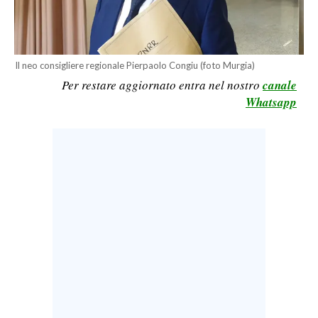
LAVORO
BANDI
Il neo consigliere regionale Pierpaolo Congiu (foto Murgia)
SPORT IN SARDEGNA
Per restare aggiornato entra nel nostro
canale
Whatsapp
SPORT
RISULTATI E CLASSIFICHE
CALCIO
CALCIO REGIONALE
BASKET
VOLLEY
MOTORI
TENNIS
ALTRI SPORT
CULTURA