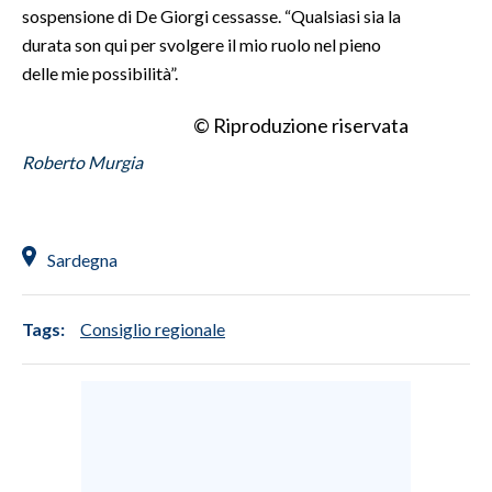
sospensione di De Giorgi cessasse. “Qualsiasi sia la
durata son qui per svolgere il mio ruolo nel pieno
INFO AZIENDE
delle mie possibilità”.
ABBONATI
ANNUNCI
© Riproduzione riservata
NECROLOGI
Roberto Murgia
PUBBLICITÀ
SPIAGGE
STORE
Sardegna
Tags:
Consiglio regionale