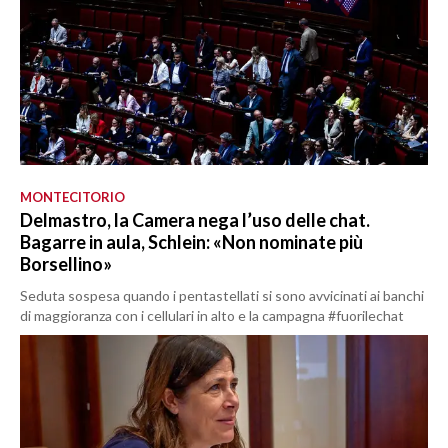
MONTECITORIO
Delmastro, la Camera nega l’uso delle chat.
Bagarre in aula, Schlein: «Non nominate più
Borsellino»
Seduta sospesa quando i pentastellati si sono avvicinati ai banchi
di maggioranza con i cellulari in alto e la campagna #fuorilechat