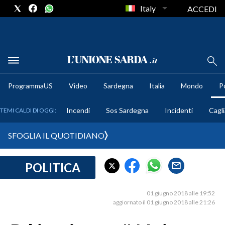
Italy
ACCEDI
METEO
ProgrammaUS
Video
Sardegna
Italia
Mondo
Po
COMUNI AL VOTO
Incendi
Sos Sardegna
Incidenti
Cagli
TEMI CALDI DI OGGI:
VIDEO
SFOGLIA IL QUOTIDIANO
FOTO
POLITICA
CRONACA SARDEGNA
CAGLIARI
01 giugno 2018 alle 19:52
PROVINCIA DI CAGLIARI
aggiornato il 01 giugno 2018 alle 21:26
SULCIS IGLESIENTE