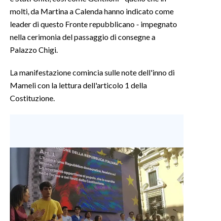
molti, da Martina a Calenda hanno indicato come
INFO AZIENDE
leader di questo Fronte repubblicano - impegnato
nella cerimonia del passaggio di consegne a
ABBONATI
Palazzo Chigi.
ANNUNCI
NECROLOGI
La manifestazione comincia sulle note dell'inno di
PUBBLICITÀ
Mameli con la lettura dell'articolo 1 della
SPIAGGE
Costituzione.
STORE