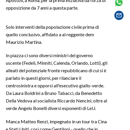
Apostoli, a Roma, per la prima iniziativa da forza di
opposizione da 7 anni a questa parte.
SPETTACOLI
Solo interventi della popolazione civile prima di
GOSSIP
quello conclusivo, affidato a al reggente dem
SALUTE
Maurizio Martina.
SARDEGNA TURISMO
In piazza ci sono diversi ministri del governo
uscente (Fedeli, Minniti, Calenda, Orlando, Lotti), gli
SARDI NEL MONDO
alleati del potenziale fronte repubblicano di cui si è
parlato in questi giorni, per rilanciare il
NOTIZIE
centrosinistra e opporsi all'esecutivo giallo-verde.
EVENTI
Da Laura Boldrini a Bruno Tabacci, da Benedetto
Della Vedova al socialista Riccardo Nencini, oltre al
#CARAUNIONE
verde Angelo Bonelli diversi esponenti di LeU.
3 MINUTI CON
Manca Matteo Renzi, impegnato in un tour tra Cina
INSULARITÀ
e Stati Uniti, così come Gentiloni - quello che in