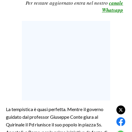
Per restare aggiornato entra nel nostro
canale
LAVORO
Whatsapp
BANDI
SPORT IN SARDEGNA
SPORT
RISULTATI E CLASSIFICHE
CALCIO
CALCIO REGIONALE
BASKET
VOLLEY
MOTORI
TENNIS
La tempistica è quasi perfetta. Mentre il governo
guidato dal professor Giuseppe Conte giura al
ALTRI SPORT
Quirinale il Pd riunisce il suo popolo in piazza Ss.
CULTURA