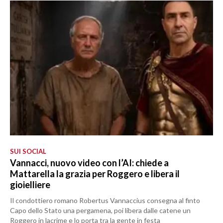
SUI SOCIAL
Vannacci, nuovo video con l’AI: chiede a
Mattarella la grazia per Roggero e libera il
gioielliere
Il condottiero romano Robertus Vannaccius consegna al finto
Capo dello Stato una pergamena, poi libera dalle catene un
Roggero in lacrime e lo porta tra la gente in festa