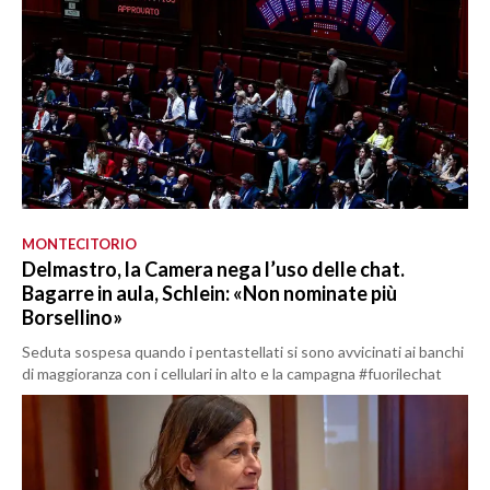
MONTECITORIO
Delmastro, la Camera nega l’uso delle chat.
Bagarre in aula, Schlein: «Non nominate più
Borsellino»
Seduta sospesa quando i pentastellati si sono avvicinati ai banchi
di maggioranza con i cellulari in alto e la campagna #fuorilechat