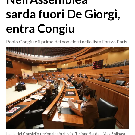
MEDIO CAMPIDANO
sarda fuori De Giorgi,
ORISTANO E PROVINCIA
SASSARI E PROVINCIA
entra Congiu
GALLURA
NUORO E PROVINCIA
Paolo Congiu è il primo dei non eletti nella lista Fortza Paris
OGLIASTRA
AGENDA
CRONACA
ITALIA
MONDO
POLITICA
ECONOMIA
SERVIZI ALLE IMPRESE
L'aula del Consiglio regionale (Archivio L'Unione Sarda - Max Solinas)