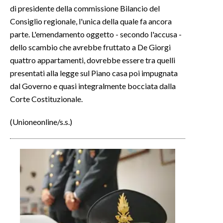
di presidente della commissione Bilancio del
Consiglio regionale, l'unica della quale fa ancora
INFO AZIENDE
parte. L'emendamento oggetto - secondo l'accusa -
ABBONATI
dello scambio che avrebbe fruttato a De Giorgi
ANNUNCI
quattro appartamenti, dovrebbe essere tra quelli
NECROLOGI
presentati alla legge sul Piano casa poi impugnata
PUBBLICITÀ
dal Governo e quasi integralmente bocciata dalla
SPIAGGE
Corte Costituzionale.
STORE
(Unioneonline/s.s.)