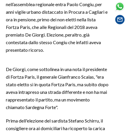
nell’assemblea regionale entra Paolo Congiu, per
anni vigile urbano distaccato in Procura a Cagliari e
SPETTACOLI
ora in pensione, primo dei non eletti nella lista
Fortza Paris, che alle Regionali del 2018 aveva
GOSSIP
premiato De Giorgi. Elezione, peraltro, già
SALUTE
contestata dallo stesso Congiu che infatti aveva
presentato ricorso.
SARDEGNA TURISMO
De Giorgi, come sottolinea in una nota il presidente
SARDI NEL MONDO
di Fortza Paris, il generale Gianfranco Scalas, "era
NOTIZIE
stato eletto sì in quota Fortza Paris, ma subito dopo
EVENTI
aveva intrapreso una strada differente e non ha mai
rappresentato il partito, ma un movimento
#CARAUNIONE
chiamato Sardegna Forte".
3 MINUTI CON
Prima dell'elezione del sardista Stefano Schirru, il
consigliere ora ai domiciliari ha ricoperto la carica
INSULARITÀ