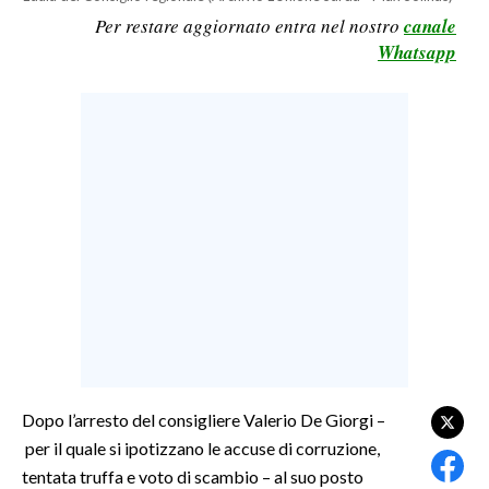
Per restare aggiornato entra nel nostro
canale
LAVORO
Whatsapp
BANDI
SPORT IN SARDEGNA
SPORT
RISULTATI E CLASSIFICHE
CALCIO
CALCIO REGIONALE
BASKET
VOLLEY
MOTORI
TENNIS
Dopo l’arresto del consigliere Valerio De Giorgi –
ALTRI SPORT
per il quale si ipotizzano le accuse di corruzione,
tentata truffa e voto di scambio – al suo posto
CULTURA