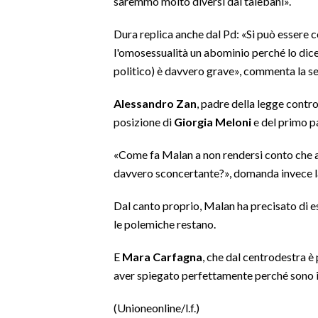
saremmo molto diversi dai talebani».
SPETTACOLI
Dura replica anche dal Pd: «Si può essere co
l'omosessualità un abominio perché lo dice 
GOSSIP
politico) è davvero grave», commenta la s
SALUTE
Alessandro Zan
, padre della legge contro
posizione di
Giorgia Meloni
e del primo p
SARDEGNA TURISMO
«Come fa Malan a non rendersi conto che a
SARDI NEL MONDO
davvero sconcertante?», domanda invece l
NOTIZIE
Dal canto proprio, Malan ha precisato di e
EVENTI
le polemiche restano.
#CARAUNIONE
E
Mara Carfagna
, che dal centrodestra 
aver spiegato perfettamente perché sono in
3 MINUTI CON
(Unioneonline/l.f.)
INSULARITÀ