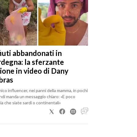
iuti abbandonati in
rdegna: la sferzante
ione in video di Dany
bras
mico influencer, nei panni della mamma, in pochi
ndi manda un messaggio chiaro: «E poco
a che siate sardi o continentali»