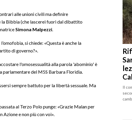
ntrari alle unioni civili ma definire
la Bibbia (che lascerei fuori dal dibattito
enatrice
Simona Malpezzi
.
 l’omofobia, si chiede: «Questa è anche la
Rif
artito di governo?».
Sa
ccostare l'omosessualità alla parola 'abominio' è
lez
a parlamentare del M5S Barbara Floridia.
Ca
ssersi sempre battuto per la libertà sessuale. Ma
Il co
seco
cambi
è passata al Terzo Polo punge: «Grazie Malan per
 Azione e non più con voi».