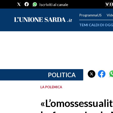
Iscriviti al canale
ProgrammaUS
Vid
TEMI CALDI DI OGG
METEO
COMUNI AL VOTO
VIDEO
FOTO
POLITICA
CRONACA SARDEGNA
LA POLEMICA
CAGLIARI
«L’omossessualit
PROVINCIA DI CAGLIARI
SULCIS IGLESIENTE