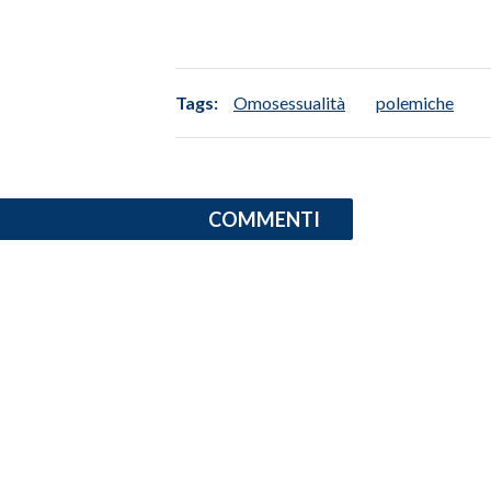
INFO AZIENDE
ABBONATI
Tags:
Omosessualità
polemiche
ANNUNCI
NECROLOGI
PUBBLICITÀ
SPIAGGE
COMMENTI
STORE