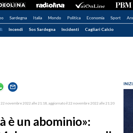
eo
Sardegna
Italia
Mondo
Politica
Economia
Sport
An
I:
Incendi
Sos Sardegna
Incidenti
Cagliari Calcio
INIZ
22 novembre 2022 alle 21:18
aggiornato il 22 novembre 2022 alle 21:20
à è un abominio»: