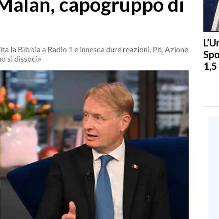
 Malan, capogruppo di
L’U
ita la Bibbia a Radio 1 e innesca dure reazioni. Pd, Azione
Spo
o si dissoci»
1,5