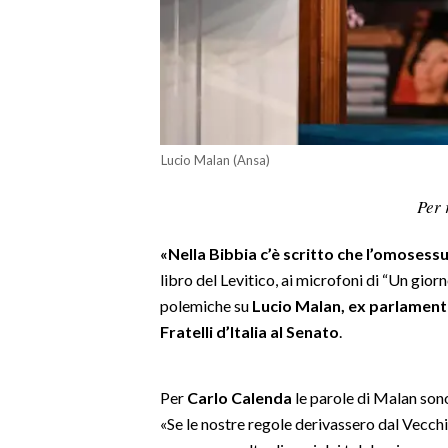
LAVORO
BANDI
SPORT IN SARDEGNA
SPORT
Lucio Malan (Ansa)
RISULTATI E CLASSIFICHE
Per 
CALCIO
CALCIO REGIONALE
«Nella Bibbia c’è scritto che l’omosess
BASKET
libro del Levitico, ai microfoni di “Un gio
polemiche su
Lucio Malan, ex parlamenta
VOLLEY
Fratelli d’Italia al Senato
.
MOTORI
TENNIS
ALTRI SPORT
Per
Carlo Calenda
le parole di Malan son
«Se le nostre regole derivassero dal Vecch
CULTURA