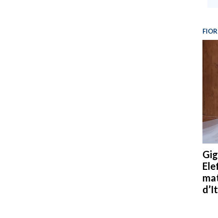
FIOR
Gig
Ele
mat
d’It