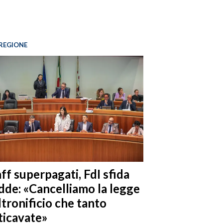
REGIONE
ff superpagati, FdI sfida
dde: «Cancelliamo la legge
ltronificio che tanto
ticavate»