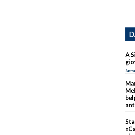
D
A S
gio
Anton
Mar
Mel
bel
ant
Sta
«Ca