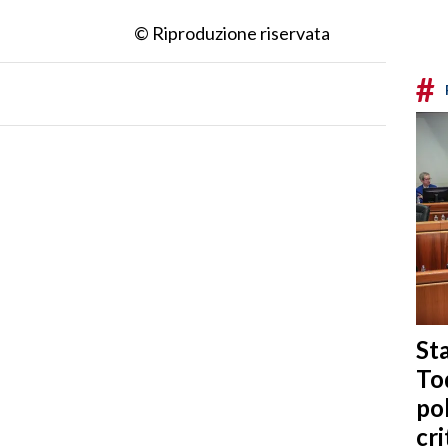
© Riproduzione riservata
#
Sta
To
po
cri