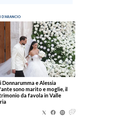
I D’ARANCIO
i Donnarumma e Alessia
fante sono marito e moglie, il
rimonio da favola in Valle
ria