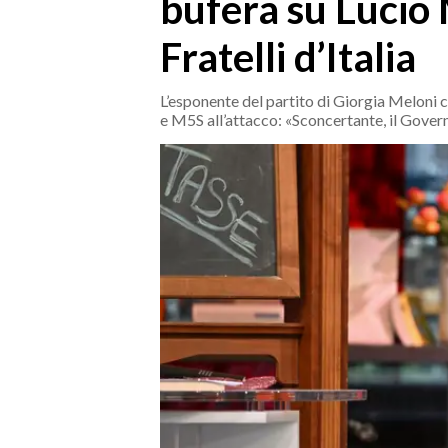
bufera su Lucio
MEDIO CAMPIDANO
ORISTANO E PROVINCIA
Fratelli d’Italia
SASSARI E PROVINCIA
GALLURA
L’esponente del partito di Giorgia Meloni c
e M5S all’attacco: «Sconcertante, il Govern
NUORO E PROVINCIA
OGLIASTRA
AGENDA
CRONACA
ITALIA
MONDO
POLITICA
ECONOMIA
SERVIZI ALLE IMPRESE