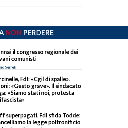
A
NON
PERDERE
innai il congresso regionale dei
vani comunisti
io Serreli
cinelle, FdI: «Cgil di spalle».
oni: «Gesto grave». Il sindacato
ga: «Siamo stati noi, protesta
ifascista»
ff superpagati, FdI sfida Todde:
ncelliamo la legge poltronificio