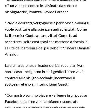
c'è un vaccino contro le salvinate da rendere
obbligatorio", ironizza Davide Faraone.
"Parole deliranti, vergognose e pericolose: Salvini si
vuole sostituire alla scienza e agli scienziati. Come
fa il premier Conte a stare zitto? Come fa ad
accettare uscite così gravi che mettono a rischio la
salute dei bambini e dei più deboli?", rincara Daniele
Anzaldi.
La dichiarazione del leader del Carroccio arriva -
non a caso - nel giorno in cui i genitori "free vax",
contrari all'obbligo vaccinale, incontrano il
sottosegretario all'Interno Luigi Gaetti.
"Con nostro sommo piacere - si legge in un post su
Facebook dei free vax - abbiamo riscontrato
nell'uomo una disponibilità e un'apertura mentale