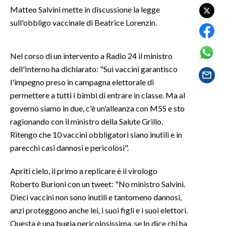
Matteo Salvini mette in discussione la legge
sull'obbligo vaccinale di Beatrice Lorenzin.
SPETTACOLI
GOSSIP
Nel corso di un intervento a Radio 24 il ministro
dell'Interno ha dichiarato: "Sui vaccini garantisco
SALUTE
l'impegno preso in campagna elettorale di
permettere a tutti i bimbi di entrare in classe. Ma al
SARDEGNA TURISMO
governo siamo in due, c'è un'alleanza con M5S e sto
SARDI NEL MONDO
ragionando con il ministro della Salute Grillo.
Ritengo che 10 vaccini obbligatori siano inutili e in
NOTIZIE
parecchi casi dannosi e pericolosi".
EVENTI
Apriti cielo, il primo a replicare è il virologo
#CARAUNIONE
Roberto Burioni con un tweet: "No ministro Salvini.
Dieci vaccini non sono inutili e tantomeno dannosi,
3 MINUTI CON
anzi proteggono anche lei, i suoi figli e i suoi elettori.
Questa è una bugia pericolosissima, se lo dice chi ha
INSULARITÀ