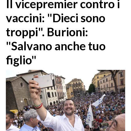
Il vicepremier contro i
MEDIO CAMPIDANO
ORISTANO E PROVINCIA
vaccini: "Dieci sono
SASSARI E PROVINCIA
troppi". Burioni:
GALLURA
NUORO E PROVINCIA
"Salvano anche tuo
OGLIASTRA
AGENDA
figlio"
CRONACA
ITALIA
MONDO
POLITICA
ECONOMIA
SERVIZI ALLE IMPRESE