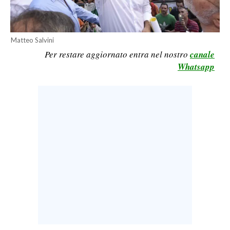
LAVORO
BANDI
Matteo Salvini
Per restare aggiornato entra nel nostro
canale
SPORT IN SARDEGNA
Whatsapp
SPORT
RISULTATI E CLASSIFICHE
CALCIO
CALCIO REGIONALE
BASKET
VOLLEY
MOTORI
TENNIS
ALTRI SPORT
CULTURA