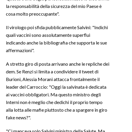
la responsabilità della sicurezza del mio Paese è
INFO AZIENDE
cosa molto preoccupante".
ABBONATI
Il virologo poi sfida pubblicamente Salvini: "Indichi
ANNUNCI
quali vaccini sono assolutamente superflui
NECROLOGI
indicando anche la bibliografia che supporta le sue
PUBBLICITÀ
affermazioni".
SPIAGGE
A stretto giro di posta arrivano anche le repliche dei
STORE
dem. Se Renzi si limita a condividere il tweet di
Burioni, Alessia Morani attacca frontalmente il
leader del Carroccio: "Oggi la salvinata è dedicata
ai vaccini obbligatori. Ma questo ministro degli
Interni non è meglio che dedichi il proprio tempo
alla lotta alle mafie piuttosto che a spargere in giro
fake news?".
"Ci mancava solo Salvini ministro della Salute. Ma