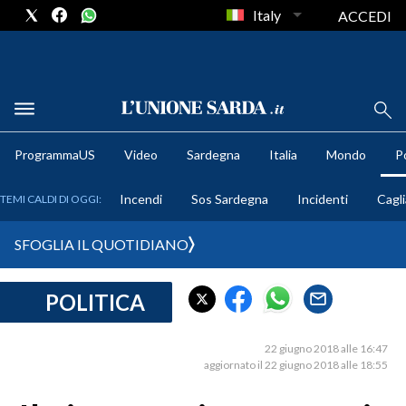
Italy
ACCEDI
METEO
ProgrammaUS
Video
Sardegna
Italia
Mondo
Po
COMUNI AL VOTO
Incendi
Sos Sardegna
Incidenti
Cagli
TEMI CALDI DI OGGI:
VIDEO
SFOGLIA IL QUOTIDIANO
FOTO
POLITICA
CRONACA SARDEGNA
CAGLIARI
22 giugno 2018 alle 16:47
PROVINCIA DI CAGLIARI
aggiornato il 22 giugno 2018 alle 18:55
SULCIS IGLESIENTE