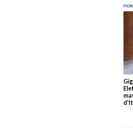
FIOR
Gig
Ele
mat
d’It