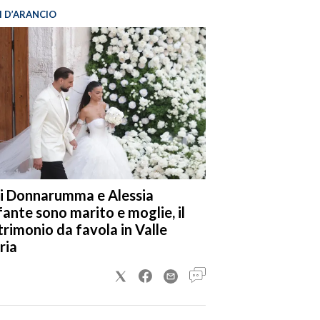
I D’ARANCIO
i Donnarumma e Alessia
fante sono marito e moglie, il
rimonio da favola in Valle
ria