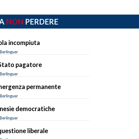
A
NON
PERDERE
sola incompiuta
Berlinguer
Stato pagatore
Berlinguer
mergenza permanente
Berlinguer
esie democratiche
Berlinguer
questione liberale