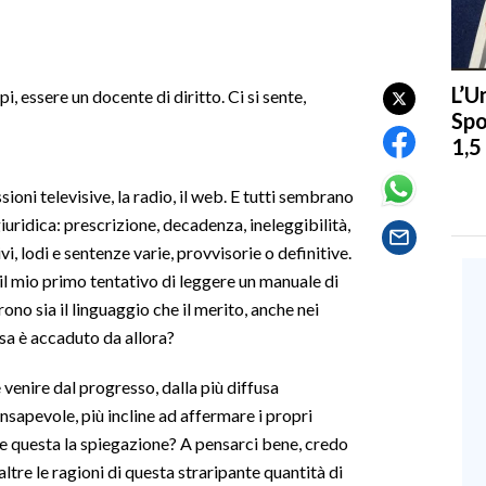
L’U
, essere un docente di diritto. Ci si sente,
Spo
1,5
issioni televisive, la radio, il web. E tutti sembrano
iuridica: prescrizione, decadenza, ineleggibilità,
vi, lodi e sentenze varie, provvisorie o definitive.
 il mio primo tentativo di leggere un manuale di
ono sia il linguaggio che il merito, anche nei
a è accaduto da allora?
venire dal progresso, dalla più diffusa
onsapevole, più incline ad affermare i propri
rse questa la spiegazione? A pensarci bene, credo
altre le ragioni di questa straripante quantità di