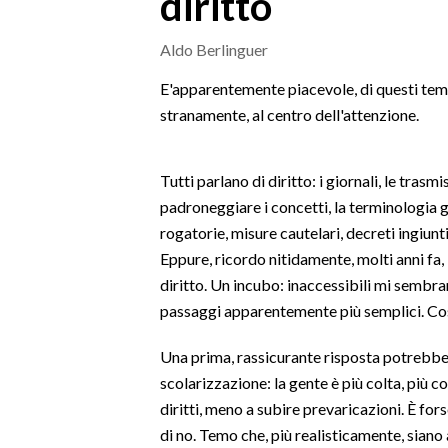
diritto
MEDIO CAMPIDANO
ORISTANO E PROVINCIA
Aldo Berlinguer
SASSARI E PROVINCIA
E'apparentemente piacevole, di questi tempi
GALLURA
stranamente, al centro dell'attenzione.
NUORO E PROVINCIA
OGLIASTRA
Tutti parlano di diritto: i giornali, le trasm
AGENDA
padroneggiare i concetti, la terminologia g
rogatorie, misure cautelari, decreti ingiunti
CRONACA
Eppure, ricordo nitidamente, molti anni fa,
ITALIA
diritto. Un incubo: inaccessibili mi sembrar
MONDO
passaggi apparentemente più semplici. Cos
POLITICA
Una prima, rassicurante risposta potrebbe 
scolarizzazione: la gente è più colta, più c
ECONOMIA
diritti, meno a subire prevaricazioni. È fo
di no. Temo che, più realisticamente, siano 
SERVIZI ALLE IMPRESE