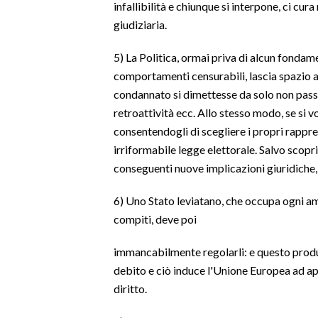
infallibilità e chiunque si interpone, ci cura
giudiziaria.
SPETTACOLI
5) La Politica, ormai priva di alcun fondam
GOSSIP
comportamenti censurabili, lascia spazio a
condannato si dimettesse da solo non pas
SALUTE
retroattività ecc. Allo stesso modo, se si v
consentendogli di scegliere i propri rappr
SARDEGNA TURISMO
irriformabile legge elettorale. Salvo scopri
SARDI NEL MONDO
conseguenti nuove implicazioni giuridiche, 
NOTIZIE
6) Uno Stato leviatano, che occupa ogni amb
EVENTI
compiti, deve poi
#CARAUNIONE
immancabilmente regolarli: e questo produ
debito e ciò induce l'Unione Europea ad ap
3 MINUTI CON
diritto.
INSULARITÀ