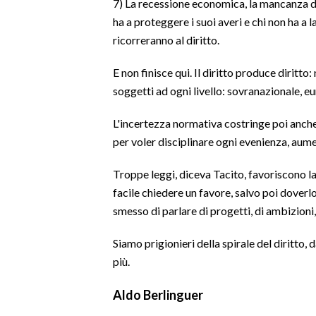
7) La recessione economica, la mancanza di s
ha a proteggere i suoi averi e chi non ha 
INFO AZIENDE
ricorreranno al diritto.
ABBONATI
E non finisce qui. Il diritto produce diritto
ANNUNCI
soggetti ad ogni livello: sovranazionale, eu
NECROLOGI
PUBBLICITÀ
L'incertezza normativa costringe poi anche i
SPIAGGE
per voler disciplinare ogni evenienza, aum
STORE
Troppe leggi, diceva Tacito, favoriscono la 
facile chiedere un favore, salvo poi doverl
smesso di parlare di progetti, di ambizioni, 
Siamo prigionieri della spirale del diritto,
più.
Aldo Berlinguer