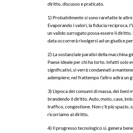
diritto, discusso e praticato.
LAVORO
BANDI
1) Probabilmente si sono rarefatte le altre 
Evaporando i valori, la fiducia reciproca, l
SPORT IN SARDEGNA
un valido surrogato possa essere il diritto.
data occorrerà rivolgersi ad un giudice pe
SPORT
2) La sostanziale paralisi della macchina giu
RISULTATI E CLASSIFICHE
Paese ideale per chi ha torto. Infatti solo
CALCIO
significativi, si verrà condannati a manten
CALCIO REGIONALE
adempiere; nel frattempo l'altro adirà un gi
BASKET
VOLLEY
3) L'epoca dei consumi di massa, dei beni m
brandendo il diritto. Auto, moto, case, imb
MOTORI
traffico, congestione. Non c'è più spazio,
TENNIS
ricorriamo al diritto.
ALTRI SPORT
4) Il progresso tecnologico sì, genera bene
CULTURA