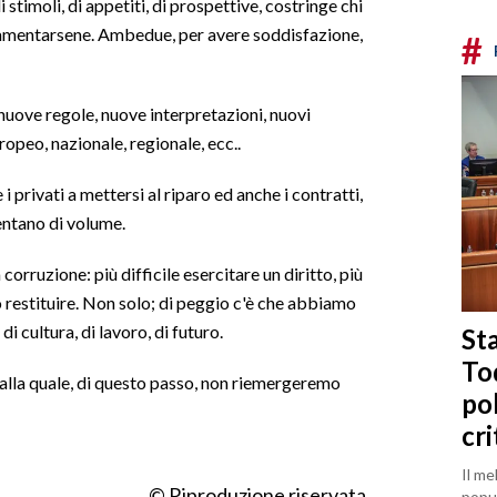
timoli, di appetiti, di prospettive, costringe chi
a lamentarsene. Ambedue, per avere soddisfazione,
#
: nuove regole, nuove interpretazioni, nuovi
ropeo, nazionale, regionale, ecc..
 privati a mettersi al riparo ed anche i contratti,
entano di volume.
corruzione: più difficile esercitare un diritto, più
o restituire. Non solo; di peggio c'è che abbiamo
di cultura, di lavoro, di futuro.
Sta
To
 dalla quale, di questo passo, non riemergeremo
po
cri
Il me
© Riproduzione riservata
popul