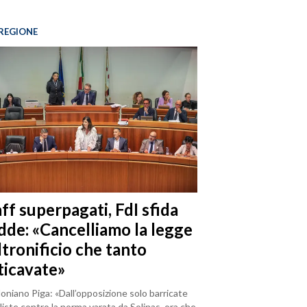
REGIONE
ff superpagati, FdI sfida
dde: «Cancelliamo la legge
ltronificio che tanto
ticavate»
loniano Piga: «Dall’opposizione solo barricate
iste contro la norma varata da Solinas, ora che