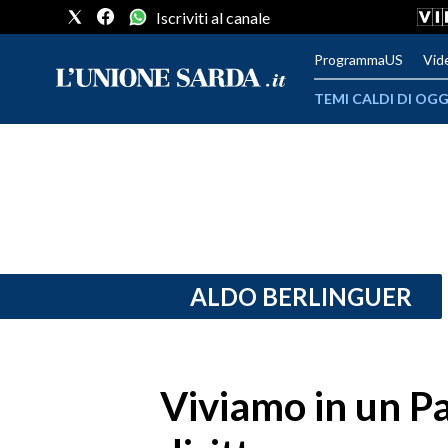
Iscriviti al canale
ProgrammaUS
Vid
TEMI CALDI DI OGG
METEO
COMUNI AL VOTO
VIDEO
FOTO
ALDO BERLINGUER
CRONACA SARDEGNA
CAGLIARI
Viviamo in un Pa
PROVINCIA DI CAGLIARI
SULCIS IGLESIENTE