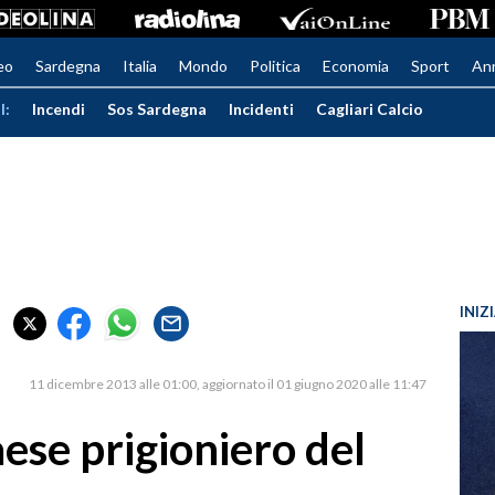
eo
Sardegna
Italia
Mondo
Politica
Economia
Sport
An
I:
Incendi
Sos Sardegna
Incidenti
Cagliari Calcio
INIZ
11 dicembre 2013 alle 01:00
aggiornato il 01 giugno 2020 alle 11:47
ese prigioniero del