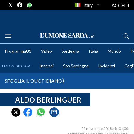
Italy
ACCEDI
METEO
ProgrammaUS
Video
Sardegna
Italia
Mondo
Po
COMUNI AL VOTO
Incendi
Sos Sardegna
Incidenti
Cagli
TEMI CALDI DI OGGI:
VIDEO
SFOGLIA IL QUOTIDIANO
FOTO
ALDO BERLINGUER
CRONACA SARDEGNA
CAGLIARI
PROVINCIA DI CAGLIARI
SULCIS IGLESIENTE
22 novembre 2018 alle 01:00
aggiornato il 10 marzo 2020 alle 16:59