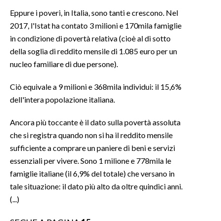
Eppure i poveri, in Italia, sono tanti e crescono. Nel
SPETTACOLI
2017, l'Istat ha contato 3 milioni e 170mila famiglie
in condizione di povertà relativa (cioè al di sotto
GOSSIP
della soglia di reddito mensile di 1.085 euro per un
nucleo familiare di due persone).
SALUTE
Ciò equivale a 9 milioni e 368mila individui: il 15,6%
SARDEGNA TURISMO
dell'intera popolazione italiana.
SARDI NEL MONDO
Ancora più toccante è il dato sulla povertà assoluta
NOTIZIE
che si registra quando non si ha il reddito mensile
EVENTI
sufficiente a comprare un paniere di beni e servizi
essenziali per vivere. Sono 1 milione e 778mila le
#CARAUNIONE
famiglie italiane (il 6,9% del totale) che versano in
tale situazione: il dato più alto da oltre quindici anni.
3 MINUTI CON
(...)
INSULARITÀ