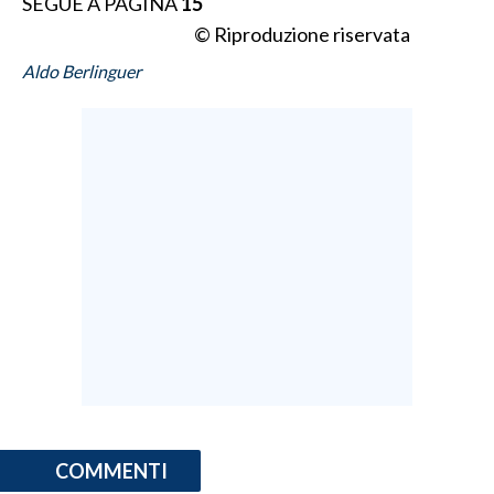
SEGUE A PAGINA
15
© Riproduzione riservata
INFO AZIENDE
Aldo Berlinguer
ABBONATI
ANNUNCI
NECROLOGI
PUBBLICITÀ
SPIAGGE
STORE
COMMENTI