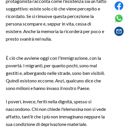
protagonista racconta come l'esistenza sia un fatto
LAVORO
soggettivo: esiste solo ciò che viene percepito e
ricordato. Se si rimuove questa percezione la
BANDI
persona scompare e, seppur in vita, cessa di
SPORT IN SARDEGNA
esistere. Anche la memoria la ricorderà per poco e
presto svanirà nel nulla.
SPORT
RISULTATI E CLASSIFICHE
È ciò che avviene oggi con l'immigrazione, con la
CALCIO
povertà. I migranti, per quanto pochi, sono mal
CALCIO REGIONALE
gestiti e, albergando nelle strade, sono ben visibili.
BASKET
Quindi esistono eccome. Anzi, qualcuno dice che
sono milioni e hanno invaso il nostro Paese.
VOLLEY
MOTORI
I poveri, invece, feriti nella dignità, spesso si
TENNIS
nascondono. Chi non chiede l'elemosina non si vede
ALTRI SPORT
affatto, tant'è che i più non immaginano neppure la
sua condizione di deprivazione materiale.
CULTURA