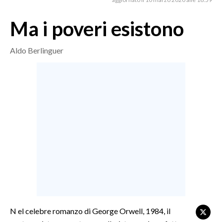
MEDIO CAMPIDANO
ORISTANO E PROVINCIA
Ma i poveri esistono
SASSARI E PROVINCIA
GALLURA
Aldo Berlinguer
NUORO E PROVINCIA
OGLIASTRA
AGENDA
CRONACA
ITALIA
MONDO
POLITICA
ECONOMIA
N el celebre romanzo di George Orwell, 1984, il
SERVIZI ALLE IMPRESE