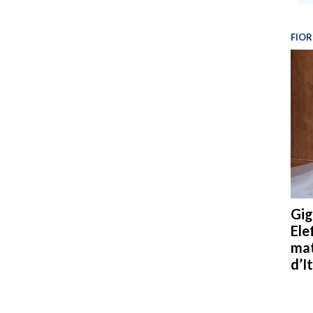
FIOR
Gig
Ele
mat
d’It