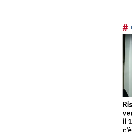
#
Ris
ven
il 
c'