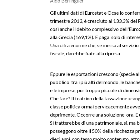
Aldo Berlinguer
MEDIO CAMPIDANO
ORISTANO E PROVINCIA
Gli ultimi dati di Eurostat e Ocse lo confe
trimestre 2013, è cresciuto al 133,3% del Pil,
SASSARI E PROVINCIA
così anche il debito complessivo dell'Eurozo
GALLURA
alla Grecia (169,1%). E paga, solo di intere
NUORO E PROVINCIA
Una cifra enorme che, se messa al servizio 
OGLIASTRA
fiscale, darebbe fiato alla ripresa.
AGENDA
Eppure le esportazioni crescono (specie al S
CRONACA
pubblico, tra i più alti del mondo, le banch
ITALIA
e le imprese, pur troppo piccole di dimensi
MONDO
Che fare? Il teatrino della tassazione «cang
classe politica ormai pervicacemente avv
POLITICA
deprimente. Occorre una soluzione, ora. E un
Si tratterebbe di una patrimoniale, sì, ma b
ECONOMIA
posseggono oltre il 50% della ricchezza pr
SERVIZI ALLE IMPRESE
dieci anni, con tasso molto contenuto, atto