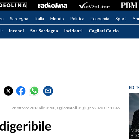
eo
Sardegna
Italia
Mondo
Politica
Economia
Sport
An
I:
Incendi
Sos Sardegna
Incidenti
Cagliari Calcio
EDIT
28 ottobre 2013 alle 01:00
aggiornato il 01 giugno 2020 alle 11:46
digeribile