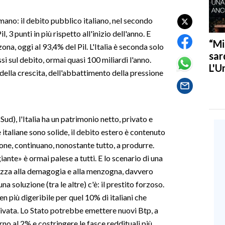
rmano: il debito pubblico italiano, nel secondo
 3 punti in più rispetto all'inizio dell'anno. E
“Mi
na, oggi al 93,4% del Pil. L'Italia è seconda solo
sar
ssi sul debito, ormai quasi 100 miliardi l'anno.
L'U
della crescita, dell'abbattimento della pressione
ud), l'Italia ha un patrimonio netto, privato e
e italiane sono solide, il debito estero è contenuto
one, continuano, nonostante tutto, a produrre.
iante» è ormai palese a tutti. E lo scenario di una
ezza alla demagogia e alla menzogna, davvero
a soluzione (tra le altre) c'è: il prestito forzoso.
en più digeribile per quel 10% di italiani che
ivata. Lo Stato potrebbe emettere nuovi Btp, a
rno al 2% e costringere le fasce reddituali più