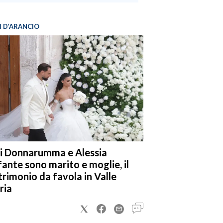
I D’ARANCIO
i Donnarumma e Alessia
fante sono marito e moglie, il
rimonio da favola in Valle
ria