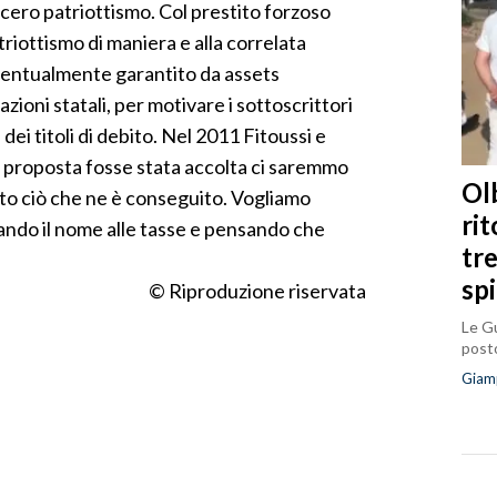
ncero patriottismo. Col prestito forzoso
iottismo di maniera e alla correlata
eventualmente garantito da assets
zioni statali, per motivare i sottoscrittori
 dei titoli di debito. Nel 2011 Fitoussi e
ro proposta fosse stata accolta ci saremmo
Olb
utto ciò che ne è conseguito. Vogliamo
ri
iando il nome alle tasse e pensando che
tr
sp
© Riproduzione riservata
Le Gu
posto
Giam