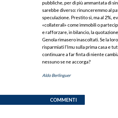
pubbliche, per di più ammantata di si
sarebbe diverso: rinunceremmo al patr
SPETTACOLI
speculazione. Prestito sì, ma al 2%, 
GOSSIP
«collaterali» come immobili o partecipa
e rafforzare, in bilancio, la quotazione
SALUTE
Genola rimasero inascoltati. Se la lo
risparmiati l'Imu sulla prima casa e t
SARDEGNA TURISMO
continuare a far finta di niente camb
nessuno se ne accorga?
SARDI NEL MONDO
NOTIZIE
Aldo Berlinguer
EVENTI
#CARAUNIONE
COMMENTI
3 MINUTI CON
INSULARITÀ