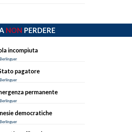
A
NON
PERDERE
sola incompiuta
Berlinguer
Stato pagatore
Berlinguer
mergenza permanente
Berlinguer
esie democratiche
Berlinguer