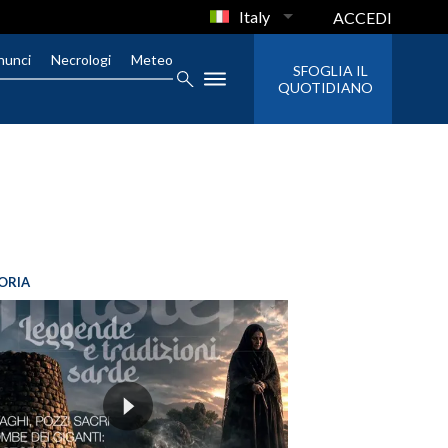
Italy
ACCEDI
nunci
Necrologi
Meteo
SFOGLIA IL
QUOTIDIANO
ORIA