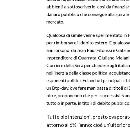
abbienti a sottoscriverlo, così da finanziar
LAVORO
danaro pubblico che consegue alla spirale d
BANDI
mercato.
SPORT IN SARDEGNA
Qualcosa di simile venne sperimentato in 
per rimborsare il debito estero. E qualcosa 
SPORT
anni orsono, da Jean Paul Fitoussi e Gabriel
RISULTATI E CLASSIFICHE
imprenditore di Quarrata, Giuliano Melani
CALCIO
Corriere della Sera per chiedere agli italia
CALCIO REGIONALE
nell'inerzia della classe politica, acquistan
BASKET
esponenti politici. Ed anche i principali ist
un Btp-day, ove fare man bassa di titoli di 
VOLLEY
oltre, proponendo che per i successivi 5 ann
MOTORI
tutto o in parte, in titoli di debito pubblico
TENNIS
ALTRI SPORT
Tutte pie intenzioni, presto evaporate
attorno al 6% l'anno: cioè un'ulterior
CULTURA