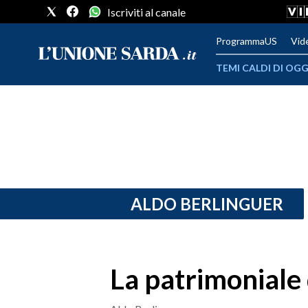
Iscriviti al canale
ProgrammaUS
Vid
TEMI CALDI DI OGG
METEO
COMUNI AL VOTO
VIDEO
FOTO
ALDO BERLINGUER
CRONACA SARDEGNA
CAGLIARI
La patrimoniale 
PROVINCIA DI CAGLIARI
SULCIS IGLESIENTE