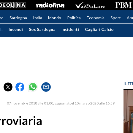
eo
Sardegna
Italia
Mondo
Politica
Economia
Sport
An
I:
Incendi
Sos Sardegna
Incidenti
Cagliari Calcio
IL 
07 novembre 2018 alle 01:00
aggiornato il 10 marzo 2020 alle 16:59
rroviaria