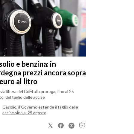
olio e benzina: in
rdegna prezzi ancora sopra
 euro al litro
il via libera del CdM alla proroga, fino al 25
o, del taglio delle accise
Gasolio, il Governo estende il taglio delle
accise sino al 25 agosto