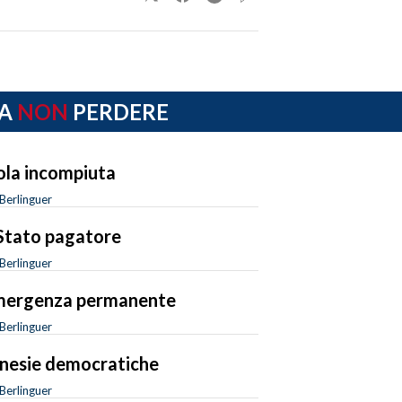
A
NON
PERDERE
sola incompiuta
Berlinguer
Stato pagatore
Berlinguer
mergenza permanente
Berlinguer
esie democratiche
Berlinguer