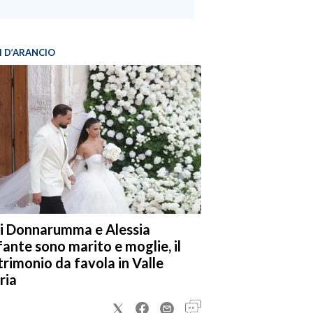
I D’ARANCIO
i Donnarumma e Alessia
fante sono marito e moglie, il
rimonio da favola in Valle
ria