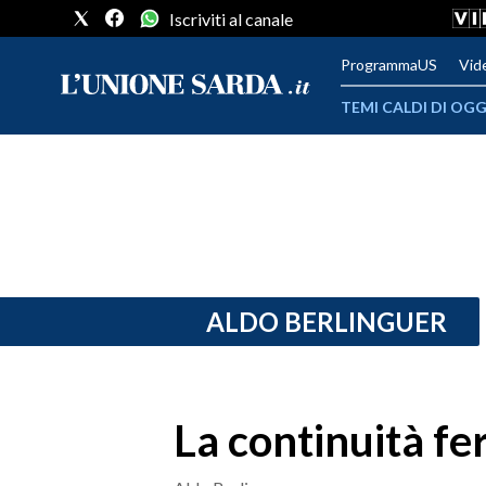
Iscriviti al canale
ProgrammaUS
Vid
TEMI CALDI DI OGG
METEO
COMUNI AL VOTO
VIDEO
FOTO
ALDO BERLINGUER
CRONACA SARDEGNA
CAGLIARI
La continuità fe
PROVINCIA DI CAGLIARI
SULCIS IGLESIENTE