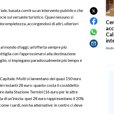
oriale, basata com'è su un intervento pubblico che
cie sul versante turistico. Quasi nessuno si
Cen
 incompletezza, accorgendosi di altri, ulteriori
acc
Cal
int
, al mondo d'oggi, un'offerta sempre più
Andr
ottiglia con l'approssimarsi alla destinazione
miglio, si impiegano paradossalmente più tempo e
a Capitale. Molti si lamentano dei quasi 150 euro
dei restanti 28 euro: quanto costa il cosiddetto
e dalla Stazione Termini (16 euro per le altre
ta di un'inezia: quei 28 euro rappresentano il 20%
come i sardi, non ha alternative: in centro ci deve