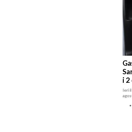
Gas
Sa
i 2
Ieri 
agost