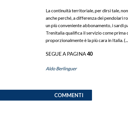
LAVORO
La continuità territoriale, per dirsi tale, n
BANDI
anche perché, a differenza dei pendolari r
un più conveniente abbonamento, i sardi pa
SPORT IN SARDEGNA
Trenitalia qualifica il servizio come prima 
proporzionalmente è la più cara in Italia. (...
SPORT
RISULTATI E CLASSIFICHE
SEGUE A PAGINA
40
CALCIO
Aldo Berlinguer
CALCIO REGIONALE
BASKET
VOLLEY
COMMENTI
MOTORI
TENNIS
ALTRI SPORT
CULTURA