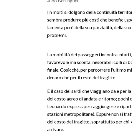
Aldo Berlinguer
MEDIO CAMPIDANO
ORISTANO E PROVINCIA
I n molti si dolgono della continuità territ
sembra produrre più costi che benefici, spe
SASSARI E PROVINCIA
lamenta però della sua parzialità, della sua
GALLURA
problemi.
NUORO E PROVINCIA
OGLIASTRA
La mobilità dei passeggeri incontra infatti
AGENDA
favorevole ma sconta inesorabili colli di b
finale. Cosicché, per percorrere l'ultimo 
CRONACA
denaro che per il resto del tragitto.
ITALIA
MONDO
È il caso dei sardi che viaggiano da e per l
del costo aereo di andata e ritorno; pochi 
POLITICA
Leonardo express per raggiungere e ripartir
stazioni metropolitane). Eppure non si trat
ECONOMIA
del costo del tragitto, soprattutto per chi, 
arrivare.
SERVIZI ALLE IMPRESE