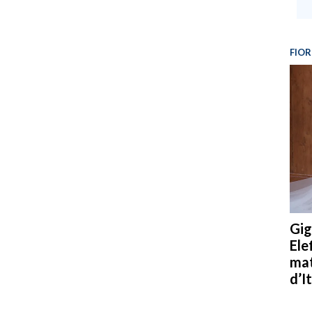
FIOR
Gig
Ele
mat
d’It