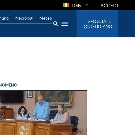
Italy
ACCEDI
nunci
Necrologi
Meteo
SFOGLIA IL
QUOTIDIANO
FENOMENO