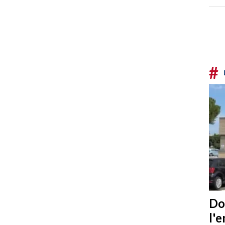
#
Do
l'