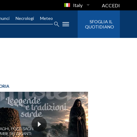
Italy
ACCEDI
nunci
Necrologi
Meteo
SFOGLIA IL
QUOTIDIANO
ORIA