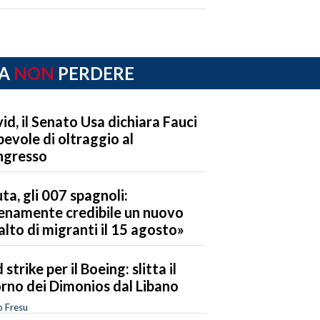
A
NON
PERDERE
id, il Senato Usa dichiara Fauci
pevole di oltraggio al
ngresso
ta, gli 007 spagnoli:
enamente credibile un nuovo
alto di migranti il 15 agosto»
 strike per il Boeing: slitta il
orno dei Dimonios dal Libano
o Fresu