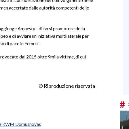
lleati in considerazione del coinvolgimento nelle
Yemen accertate dalle autorità competenti delle
aggiunge Amnesty - di farsi promotore della
eo e di avviare un'iniziativa multilaterale per
sso di pace in Yemen".
provocato dal 2015 oltre 9mila vittime, di cui
© Riproduzione riservata
#
ca RWM Domusnovas