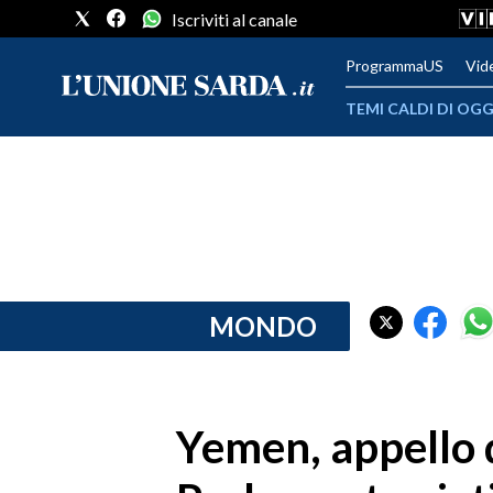
Iscriviti al canale
ProgrammaUS
Vid
TEMI CALDI DI OGG
METEO
COMUNI AL VOTO
VIDEO
FOTO
MONDO
CRONACA SARDEGNA
CAGLIARI
Yemen, appello 
PROVINCIA DI CAGLIARI
SULCIS IGLESIENTE