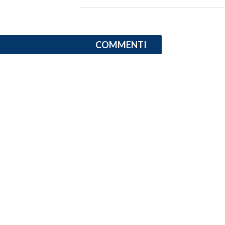
SPETTACOLI
COMMENTI
GOSSIP
SALUTE
SARDEGNA TURISMO
SARDI NEL MONDO
NOTIZIE
EVENTI
#CARAUNIONE
3 MINUTI CON
INSULARITÀ