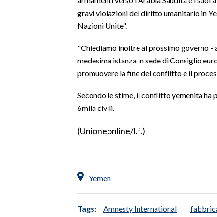
armamenti verso l'Arabia Saudita e i suoi a
gravi violazioni del diritto umanitario in 
LAVORO
Nazioni Unite".
BANDI
"Chiediamo inoltre al prossimo governo - 
SPORT IN SARDEGNA
medesima istanza in sede di Consiglio europ
promuovere la fine del conflitto e il proce
SPORT
RISULTATI E CLASSIFICHE
Secondo le stime, il conflitto yemenita ha 
CALCIO
6mila civili.
CALCIO REGIONALE
(Unioneonline/l.f.)
BASKET
VOLLEY
MOTORI
TENNIS
Yemen
ALTRI SPORT
Tags:
Amnesty International
fabbri
CULTURA