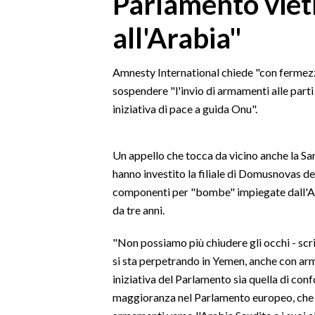
Parlamento vieti
MEDIO CAMPIDANO
all'Arabia"
ORISTANO E PROVINCIA
SASSARI E PROVINCIA
GALLURA
Amnesty International chiede "con fermezz
sospendere "l'invio di armamenti alle parti 
NUORO E PROVINCIA
iniziativa di pace a guida Onu".
OGLIASTRA
AGENDA
Un appello che tocca da vicino anche la Sa
CRONACA
hanno investito la filiale di Domusnovas 
ITALIA
componenti per "bombe" impiegate dall'Ar
da tre anni.
MONDO
"Non possiamo più chiudere gli occhi - scri
POLITICA
si sta perpetrando in Yemen, anche con arm
ECONOMIA
iniziativa del Parlamento sia quella di conf
maggioranza nel Parlamento europeo, che
SERVIZI ALLE IMPRESE