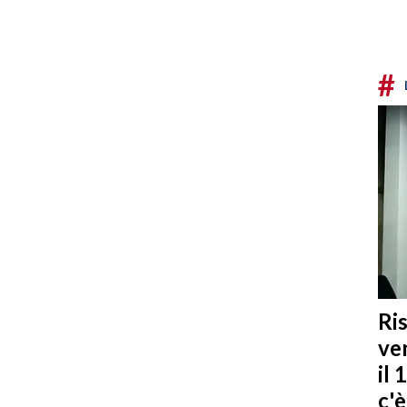
#
Ris
ven
il 
c'