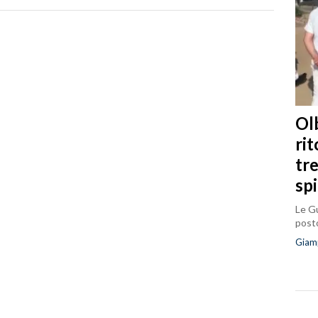
Olb
ri
tr
sp
Le Gu
posto
Giam