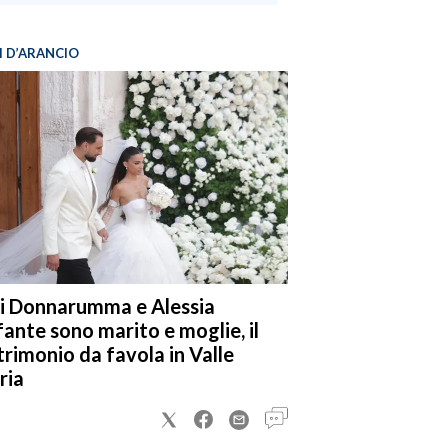
I D’ARANCIO
i Donnarumma e Alessia
fante sono marito e moglie, il
rimonio da favola in Valle
ria