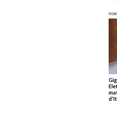
FIOR
Gig
Ele
mat
d’It