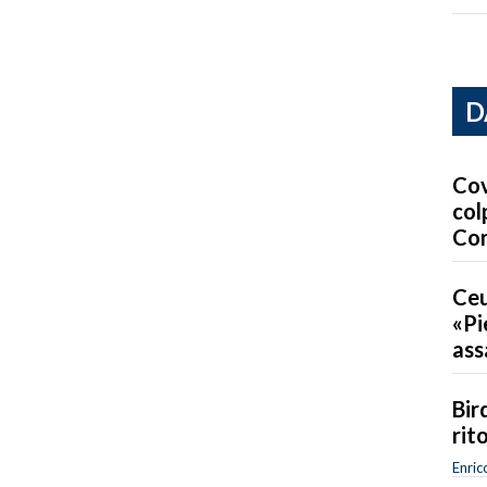
D
Cov
col
Co
Ceu
«Pi
ass
Bird
rit
Enric