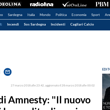
eo
Sardegna
Italia
Mondo
Politica
Economia
Sport
An
I:
Incendi
Sos Sardegna
Incidenti
Cagliari Calcio
EDIT
27 marzo 2018 alle 23:42
aggiornato il 28 marzo 2018 alle 00:02
di Amnesty: "Il nuovo