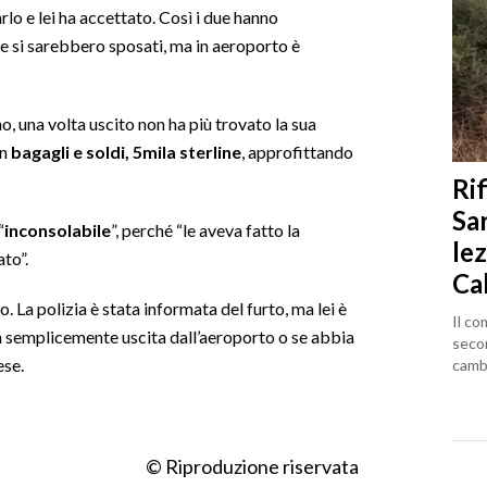
lo e lei ha accettato. Così i due hanno
 si sarebbero sposati, ma in aeroporto è
o, una volta uscito non ha più trovato la sua
on
bagagli e soldi, 5mila sterline
, approfittando
Rif
Sa
“
inconsolabile
”, perché “le aveva fatto la
lez
to”.
Ca
. La polizia è stata informata del furto, ma lei è
Il co
sia semplicemente uscita dall’aeroporto o se abbia
seco
ese.
cambi
© Riproduzione riservata