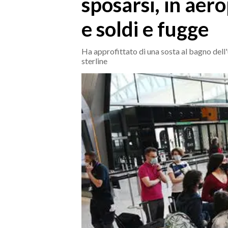
sposarsi, in aer
MEDIO CAMPIDANO
ORISTANO E PROVINCIA
e soldi e fugge
SASSARI E PROVINCIA
GALLURA
Ha approfittato di una sosta al bagno dell
sterline
NUORO E PROVINCIA
OGLIASTRA
AGENDA
CRONACA
ITALIA
MONDO
POLITICA
ECONOMIA
SERVIZI ALLE IMPRESE