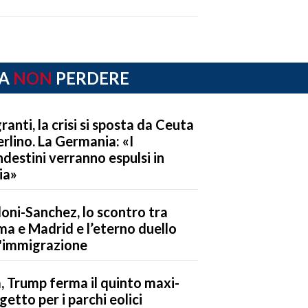
A
NON
PERDERE
ranti, la crisi si sposta da Ceuta
erlino. La Germania: «I
ndestini verranno espulsi in
lia»
oni-Sanchez, lo scontro tra
a e Madrid e l’eterno duello
l'immigrazione
, Trump ferma il quinto maxi-
getto per i parchi eolici