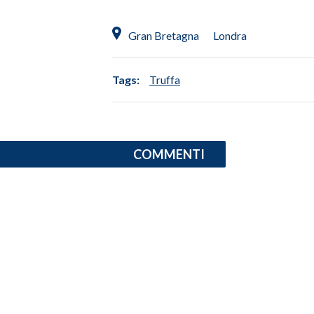
INFO AZIENDE
Gran Bretagna
Londra
ABBONATI
ANNUNCI
Tags:
Truffa
NECROLOGI
PUBBLICITÀ
SPIAGGE
COMMENTI
STORE