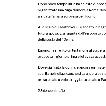
Dopo poco tempo lui le ha chiesto di sposar
organizzato una fuga d’amore a Roma, dove
SPETTACOLI
arrivata l’amara sorpresa per l’uomo.
GOSSIP
Allo scalo di Heathrow lui è andato in bagn
futura sposa. Era fuggita dall’aeroporto c
SALUTE
della sosta del 40enne.
SARDEGNA TURISMO
L’uomo, ha riferito un testimone al Sun, era 
SARDI NEL MONDO
proposta il giorno prima e lei aveva accetta
NOTIZIE
Dove sia finita la donna, è ancora un mistero
EVENTI
sparita nel nulla, neanche si sa ancora se 
preso un altro volo e raggiunto un altro Pa
#CARAUNIONE
(Unioneonline/L)
3 MINUTI CON
INSULARITÀ