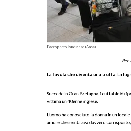
LAVORO
BANDI
SPORT IN SARDEGNA
SPORT
L'aeroporto londinese (Ansa)
RISULTATI E CLASSIFICHE
Per 
CALCIO
CALCIO REGIONALE
La
favola che diventa una truffa
. La fug
BASKET
VOLLEY
Succede in Gran Bretagna, i cui tabloid rip
MOTORI
vittima un 40enne inglese.
TENNIS
L’uomo ha conosciuto la donna in un locale 
ALTRI SPORT
amore che sembrava davvero corrisposto, h
CULTURA