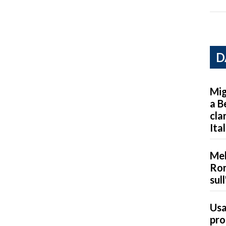
D
Mig
a B
cla
Ita
Mel
Rom
sul
Usa
pro