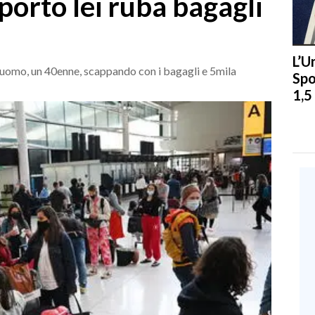
oporto lei ruba bagagli
L’U
'uomo, un 40enne, scappando con i bagagli e 5mila
Spo
1,5