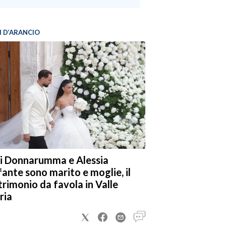
I D’ARANCIO
i Donnarumma e Alessia
fante sono marito e moglie, il
rimonio da favola in Valle
ria