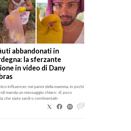
iuti abbandonati in
rdegna: la sferzante
ione in video di Dany
bras
mico influencer, nei panni della mamma, in pochi
ndi manda un messaggio chiaro: «E poco
a che siate sardi o continentali»