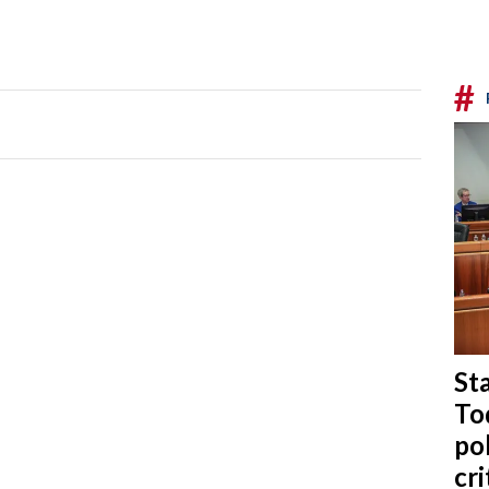
#
Sta
To
po
cri