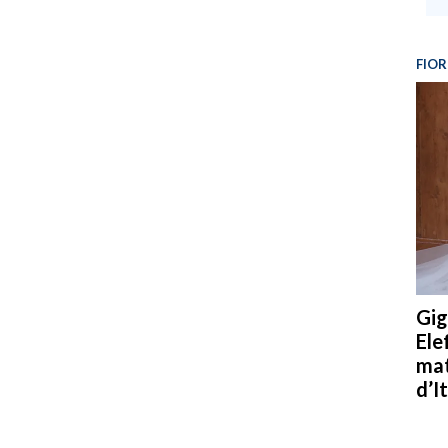
FIOR
Gig
Ele
mat
d’It