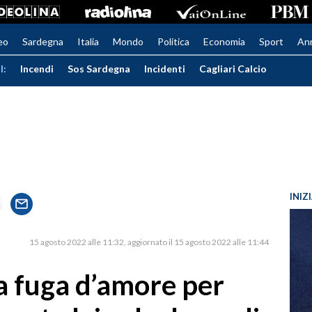
eo
Sardegna
Italia
Mondo
Politica
Economia
Sport
An
I:
Incendi
Sos Sardegna
Incidenti
Cagliari Calcio
INIZ
15 agosto 2022 alle 11:32
aggiornato il 15 agosto 2022 alle 11:44
 fuga d’amore per