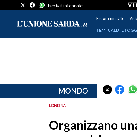
Iscriviti al canale
ProgrammaUS
Vid
TEMI CALDI DI OGG
METEO
COMUNI AL VOTO
VIDEO
FOTO
MONDO
CRONACA SARDEGNA
LONDRA
CAGLIARI
Organizzano una
PROVINCIA DI CAGLIARI
SULCIS IGLESIENTE