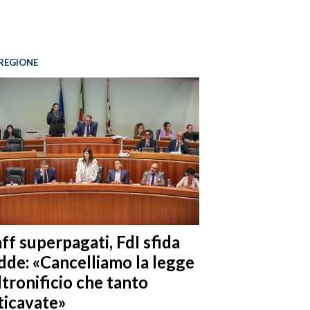
REGIONE
ff superpagati, FdI sfida
dde: «Cancelliamo la legge
ltronificio che tanto
ticavate»