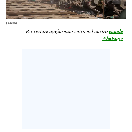
LAVORO
BANDI
(Ansa)
Per restare aggiornato entra nel nostro
canale
SPORT IN SARDEGNA
Whatsapp
SPORT
RISULTATI E CLASSIFICHE
CALCIO
CALCIO REGIONALE
BASKET
VOLLEY
MOTORI
TENNIS
ALTRI SPORT
CULTURA