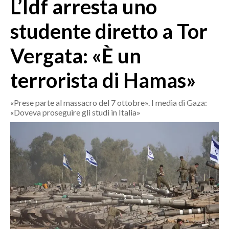
L’Idf arresta uno
MEDIO CAMPIDANO
ORISTANO E PROVINCIA
studente diretto a Tor
SASSARI E PROVINCIA
Vergata: «È un
GALLURA
NUORO E PROVINCIA
terrorista di Hamas»
OGLIASTRA
AGENDA
«Prese parte al massacro del 7 ottobre». I media di Gaza:
«Doveva proseguire gli studi in Italia»
CRONACA
ITALIA
MONDO
POLITICA
ECONOMIA
SERVIZI ALLE IMPRESE