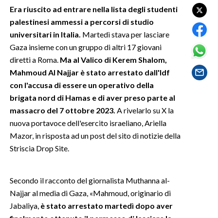
Era riuscito ad entrare nella lista degli studenti
palestinesi ammessi a percorsi di studio
SPETTACOLI
universitari in Italia.
Martedì stava per lasciare
GOSSIP
Gaza insieme con un gruppo di altri 17 giovani
diretti a Roma.
Ma al Valico di Kerem Shalom,
SALUTE
Mahmoud Al Najjar è stato arrestato dall'Idf
con l'accusa di essere un operativo della
SARDEGNA TURISMO
brigata nord di Hamas e di aver preso parte al
massacro del 7 ottobre 2023.
A rivelarlo su X la
SARDI NEL MONDO
nuova portavoce dell'esercito israeliano, Ariella
NOTIZIE
Mazor, in risposta ad un post del sito di notizie della
EVENTI
Striscia Drop Site.
#CARAUNIONE
Secondo il racconto del giornalista Muthanna al-
3 MINUTI CON
Najjar al media di Gaza, «Mahmoud, originario di
Jabaliya,
è stato arrestato martedì dopo aver
INSULARITÀ