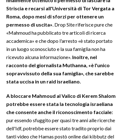
finalmente ottenuto il permesso di lasciare la
Striscia e recarsi all'Università di Tor Vergata a
INFO AZIENDE
Roma, dopo mesi di sforzi per ottenere un
ABBONATI
permesso di uscita»
. Drop Site riferisce pure che
«Mahmoud ha pubblicato tre articoli di ricerca
ANNUNCI
accademica» e che dopo l'arresto «è stato portato
NECROLOGI
in un luogo sconosciuto e la sua famiglia non ha
PUBBLICITÀ
ricevuto alcuna informazione».
Inoltre, nel
SPIAGGE
racconto del giornalista Muthanna, «è l'unico
STORE
sopravvissuto della sua famiglia», che sarebbe
stata uccisa in un raid israeliano.
A bloccare Mahmoud al Valico di Kerem Shalom
potrebbe essere stata la tecnologia israeliana
che consente anche il riconoscimento facciale:
pur essendo sfuggito per quasi tre anni alle ricerche
dell'Idf, potrebbe essere stato tradito proprio dai
tanti video che Hamas postò online dai kibbutz del