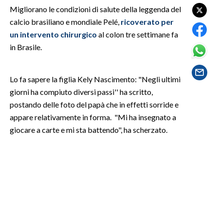
Migliorano le condizioni di salute della leggenda del
calcio brasiliano e mondiale Pelé,
ricoverato per
SPETTACOLI
un intervento chirurgico
al colon tre settimane fa
GOSSIP
in Brasile.
SALUTE
Lo fa sapere la figlia Kely Nascimento: "Negli ultimi
giorni ha compiuto diversi passi'' ha scritto,
SARDEGNA TURISMO
postando delle foto del papà che in effetti sorride e
SARDI NEL MONDO
appare relativamente in forma. "Mi ha insegnato a
giocare a carte e mi sta battendo", ha scherzato.
NOTIZIE
EVENTI
#CARAUNIONE
3 MINUTI CON
INSULARITÀ