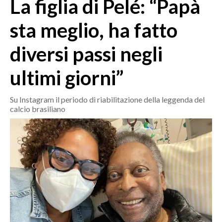
La figlia di Pelé: “Papà
MEDIO CAMPIDANO
ORISTANO E PROVINCIA
sta meglio, ha fatto
SASSARI E PROVINCIA
diversi passi negli
GALLURA
NUORO E PROVINCIA
ultimi giorni”
OGLIASTRA
AGENDA
Su Instagram il periodo di riabilitazione della leggenda del
calcio brasiliano
CRONACA
ITALIA
MONDO
POLITICA
ECONOMIA
SERVIZI ALLE IMPRESE