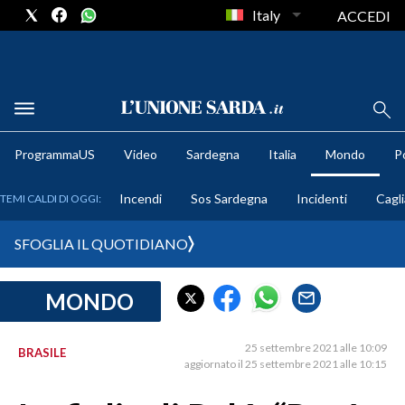
Italy
ACCEDI
METEO
ProgrammaUS
Video
Sardegna
Italia
Mondo
Po
COMUNI AL VOTO
Incendi
Sos Sardegna
Incidenti
Cagli
TEMI CALDI DI OGGI:
VIDEO
SFOGLIA IL QUOTIDIANO
FOTO
MONDO
CRONACA SARDEGNA
CAGLIARI
25 settembre 2021 alle 10:09
BRASILE
PROVINCIA DI CAGLIARI
aggiornato il 25 settembre 2021 alle 10:15
SULCIS IGLESIENTE