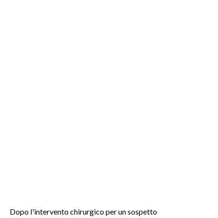
INFO AZIENDE
ABBONATI
ANNUNCI
NECROLOGI
PUBBLICITÀ
SPIAGGE
STORE
Dopo l'intervento chirurgico per un sospetto