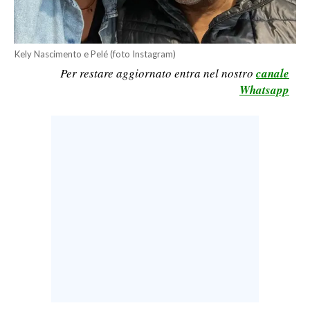
LAVORO
BANDI
Kely Nascimento e Pelé (foto Instagram)
Per restare aggiornato entra nel nostro
canale
SPORT IN SARDEGNA
Whatsapp
SPORT
RISULTATI E CLASSIFICHE
CALCIO
CALCIO REGIONALE
BASKET
VOLLEY
MOTORI
TENNIS
ALTRI SPORT
CULTURA