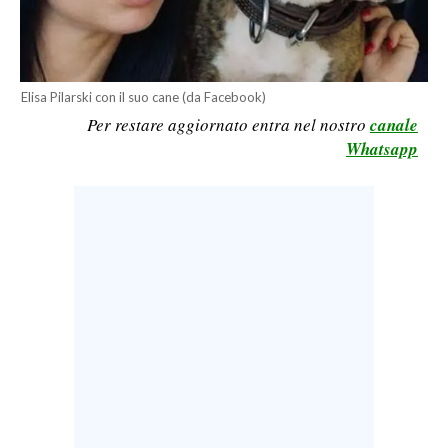
LAVORO
BANDI
Elisa Pilarski con il suo cane (da Facebook)
SPORT IN SARDEGNA
Per restare aggiornato entra nel nostro
canale
Whatsapp
SPORT
RISULTATI E CLASSIFICHE
CALCIO
CALCIO REGIONALE
BASKET
VOLLEY
MOTORI
TENNIS
ALTRI SPORT
CULTURA