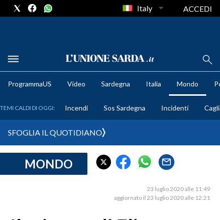
Italy
ACCEDI
METEO
ProgrammaUS
Video
Sardegna
Italia
Mondo
Po
COMUNI AL VOTO
Incendi
Sos Sardegna
Incidenti
Cagli
TEMI CALDI DI OGGI:
VIDEO
SFOGLIA IL QUOTIDIANO
FOTO
MONDO
CRONACA SARDEGNA
CAGLIARI
23 luglio 2020 alle 11:49
PROVINCIA DI CAGLIARI
aggiornato il 23 luglio 2020 alle 12:21
SULCIS IGLESIENTE