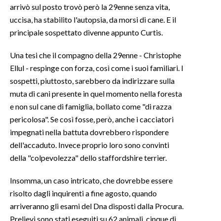
arrivò sul posto trovò però la 29enne senza vita,
uccisa, ha stabilito l'autopsia, da morsi di cane. E il
INFO AZIENDE
principale sospettato divenne appunto Curtis.
ABBONATI
ANNUNCI
Una tesi che il compagno della 29enne - Christophe
NECROLOGI
Ellul - respinge con forza, così come i suoi familiari. I
sospetti, piuttosto, sarebbero da indirizzare sulla
PUBBLICITÀ
muta di cani presente in quel momento nella foresta
SPIAGGE
e non sul cane di famiglia, bollato come "di razza
STORE
pericolosa". Se così fosse, però, anche i cacciatori
impegnati nella battuta dovrebbero rispondere
dell'accaduto. Invece proprio loro sono convinti
della "colpevolezza" dello staffordshire terrier.
Insomma, un caso intricato, che dovrebbe essere
risolto dagli inquirenti a fine agosto, quando
arriveranno gli esami del Dna disposti dalla Procura.
Prelievi sono stati eseguiti su 62 animali, cinque di