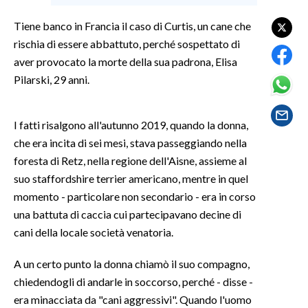
Tiene banco in Francia il caso di Curtis, un cane che
SPETTACOLI
rischia di essere abbattuto, perché sospettato di
aver provocato la morte della sua padrona, Elisa
GOSSIP
Pilarski, 29 anni.
SALUTE
I fatti risalgono all'autunno 2019, quando la donna,
SARDEGNA TURISMO
che era incita di sei mesi, stava passeggiando nella
foresta di Retz, nella regione dell'Aisne, assieme al
SARDI NEL MONDO
suo staffordshire terrier americano, mentre in quel
NOTIZIE
momento - particolare non secondario - era in corso
EVENTI
una battuta di caccia cui partecipavano decine di
cani della locale società venatoria.
#CARAUNIONE
A un certo punto la donna chiamò il suo compagno,
3 MINUTI CON
chiedendogli di andarle in soccorso, perché - disse -
era minacciata da "cani aggressivi". Quando l'uomo
INSULARITÀ