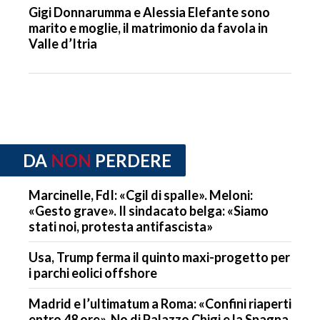
Gigi Donnarumma e Alessia Elefante sono
marito e moglie, il matrimonio da favola in
Valle d’Itria
DA
NON
PERDERE
Marcinelle, FdI: «Cgil di spalle». Meloni:
«Gesto grave». Il sindacato belga: «Siamo
stati noi, protesta antifascista»
Usa, Trump ferma il quinto maxi-progetto per
i parchi eolici offshore
Madrid e l’ultimatum a Roma: «Confini riaperti
entro 48 ore». No di Palazzo Chigi e la Spagna