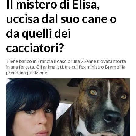
Il mistero di Elisa,
MEDIO CAMPIDANO
ORISTANO E PROVINCIA
uccisa dal suo cane o
SASSARI E PROVINCIA
da quelli dei
GALLURA
NUORO E PROVINCIA
cacciatori?
OGLIASTRA
AGENDA
Tiene banco in Francia il caso di una 29enne trovata morta
in una foresta. Gli animalisti, tra cui l'ex ministro Brambilla,
CRONACA
prendono posizione
ITALIA
MONDO
POLITICA
ECONOMIA
SERVIZI ALLE IMPRESE