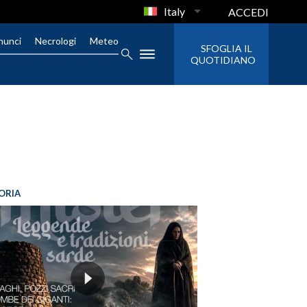
Italy
ACCEDI
nunci
Necrologi
Meteo
SFOGLIA IL
QUOTIDIANO
ORIA