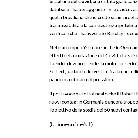
brasiliane del Covid, una è stata già localiz
database - ha poi aggiunto - vi è evidenza d
SPETTACOLI
quella brasiliana che io credo sia in circol
trasmissibilità e la cui resistenza ipoteti
GOSSIP
verifica e che - ha avvertito Barclay - occo
SALUTE
Nel frattempo c'è timore anche in Germania
effetti della mutazione del Covid, che si è 
SARDEGNA TURISMO
Laender devono prenderla molto sul serio",
Seibert, parlando del vertice fra la cancellie
SARDI NEL MONDO
pandemia di martedì prossimo.
NOTIZIE
EVENTI
Il portavoce ha sottolineato che il Robert 
nuovi contagi in Germania è ancora troppo
#CARAUNIONE
l'obiettivo della soglia dei 50 nuovi contagi
3 MINUTI CON
(Unioneonline/v.l.)
INSULARITÀ