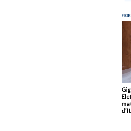
FIOR
Gig
Ele
mat
d’It