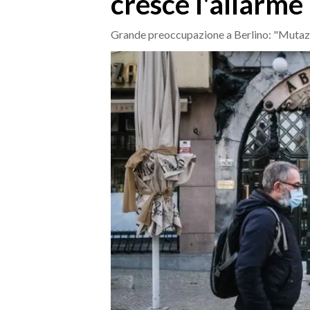
cresce l'allarme
MEDIO CAMPIDANO
ORISTANO E PROVINCIA
Grande preoccupazione a Berlino: "Mutazi
SASSARI E PROVINCIA
GALLURA
NUORO E PROVINCIA
OGLIASTRA
AGENDA
CRONACA
ITALIA
MONDO
POLITICA
ECONOMIA
SERVIZI ALLE IMPRESE