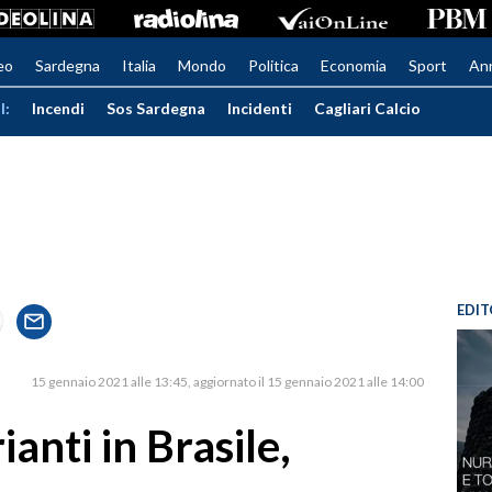
eo
Sardegna
Italia
Mondo
Politica
Economia
Sport
An
I:
Incendi
Sos Sardegna
Incidenti
Cagliari Calcio
EDIT
15 gennaio 2021 alle 13:45
aggiornato il 15 gennaio 2021 alle 14:00
ianti in Brasile,