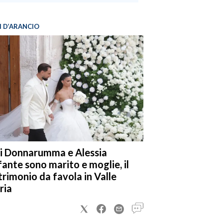
I D’ARANCIO
i Donnarumma e Alessia
fante sono marito e moglie, il
rimonio da favola in Valle
ria