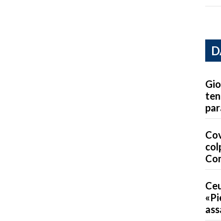
D
Gio
ten
par
Cov
col
Co
Ceu
«Pi
ass