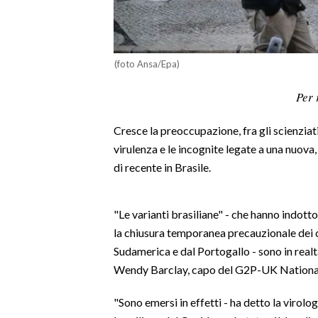
LAVORO
BANDI
(foto Ansa/Epa)
SPORT IN SARDEGNA
Per 
SPORT
Cresce la preoccupazione, fra gli scienziati 
RISULTATI E CLASSIFICHE
virulenza e le incognite legate a una nuova
CALCIO
di recente in Brasile.
CALCIO REGIONALE
BASKET
"Le varianti brasiliane" - che hanno indotto
VOLLEY
la chiusura temporanea precauzionale dei c
MOTORI
Sudamerica e dal Portogallo - sono in realt
TENNIS
Wendy Barclay, capo del G2P-UK Nationa
ALTRI SPORT
"Sono emersi in effetti - ha detto la virolog
CULTURA