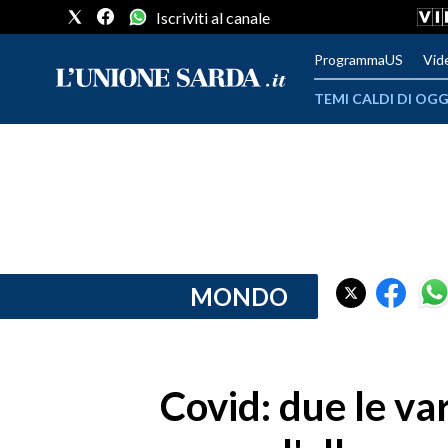
Iscriviti al canale
ProgrammaUS
Vid
TEMI CALDI DI OGG
METEO
COMUNI AL VOTO
VIDEO
FOTO
MONDO
CRONACA SARDEGNA
CAGLIARI
Covid: due le var
PROVINCIA DI CAGLIARI
SULCIS IGLESIENTE