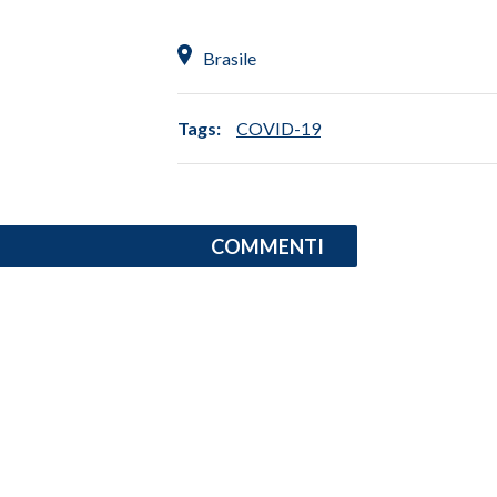
INFO AZIENDE
Brasile
ABBONATI
ANNUNCI
Tags:
COVID-19
NECROLOGI
PUBBLICITÀ
SPIAGGE
COMMENTI
STORE