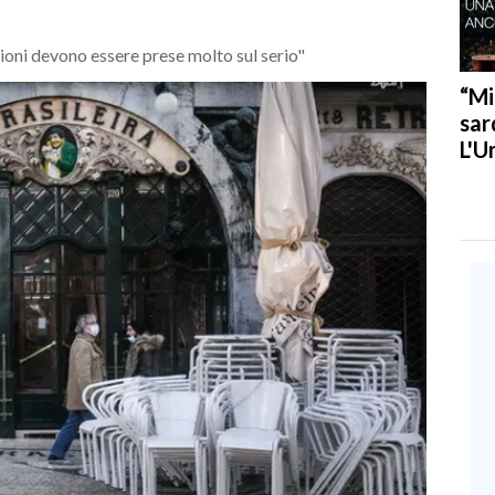
oni devono essere prese molto sul serio"
“Mi
sar
L'U