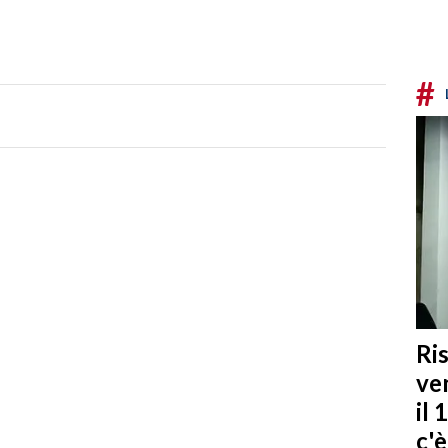
#
Ris
ven
il 
c'