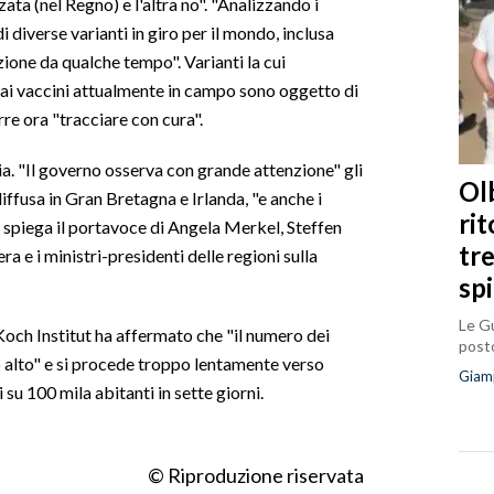
zata (nel Regno) e l'altra no". "Analizzando i
i diverse varianti in giro per il mondo, inclusa
azione da qualche tempo". Varianti la cui
ca ai vaccini attualmente in campo sono oggetto di
rre ora "tracciare con cura".
. "Il governo osserva con grande attenzione" gli
Olb
diffusa in Gran Bretagna e Irlanda, "e anche i
ri
 spiega il portavoce di Angela Merkel, Steffen
tr
ra e i ministri-presidenti delle regioni sulla
sp
Le Gu
Koch Institut ha affermato che "il numero dei
posto
 alto" e si procede troppo lentamente verso
Giam
 su 100 mila abitanti in sette giorni.
© Riproduzione riservata