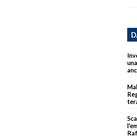
D
Inv
una
anc
Mal
Reg
ter
Sca
l'e
Raf