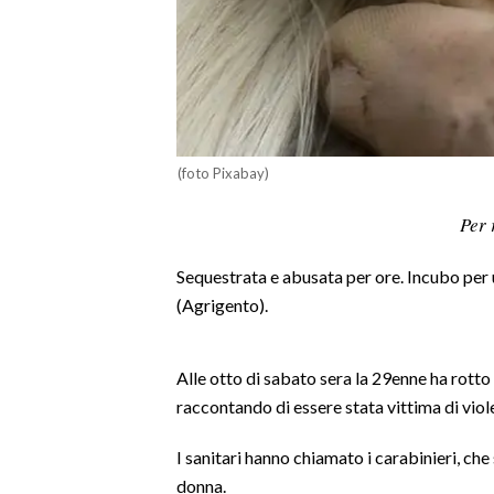
LAVORO
BANDI
SPORT IN SARDEGNA
SPORT
(foto Pixabay)
RISULTATI E CLASSIFICHE
Per 
CALCIO
CALCIO REGIONALE
Sequestrata e abusata per ore. Incubo per 
(Agrigento).
BASKET
VOLLEY
MOTORI
Alle otto di sabato sera la 29enne ha rotto 
TENNIS
raccontando di essere stata vittima di viol
ALTRI SPORT
I sanitari hanno chiamato i carabinieri, che
donna.
CULTURA