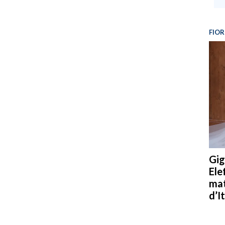
FIOR
Gig
Ele
mat
d’It