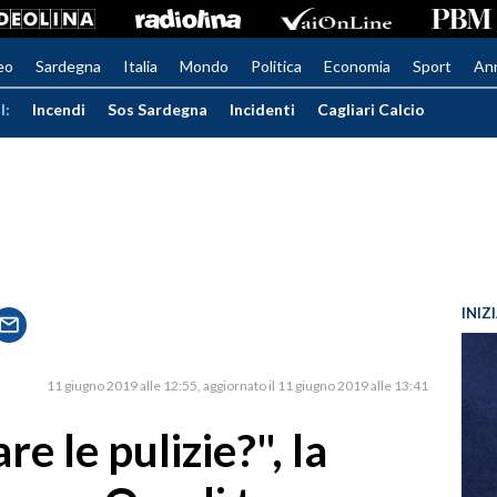
eo
Sardegna
Italia
Mondo
Politica
Economia
Sport
An
I:
Incendi
Sos Sardegna
Incidenti
Cagliari Calcio
INIZ
11 giugno 2019 alle 12:55
aggiornato il 11 giugno 2019 alle 13:41
re le pulizie?", la