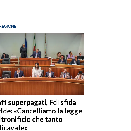
REGIONE
ff superpagati, FdI sfida
dde: «Cancelliamo la legge
ltronificio che tanto
ticavate»