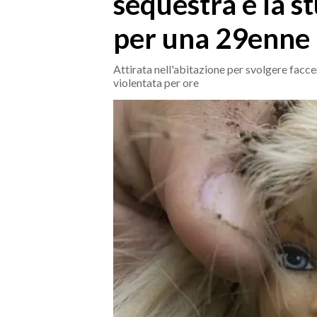
sequestra e la s
MEDIO CAMPIDANO
per una 29enne
ORISTANO E PROVINCIA
SASSARI E PROVINCIA
Attirata nell'abitazione per svolgere fac
GALLURA
violentata per ore
NUORO E PROVINCIA
OGLIASTRA
AGENDA
CRONACA
ITALIA
MONDO
POLITICA
ECONOMIA
SERVIZI ALLE IMPRESE