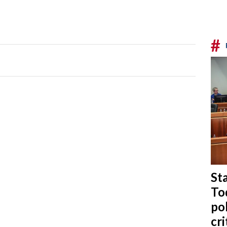
#
Sta
To
po
cri