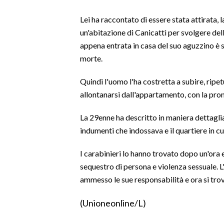
Lei ha raccontato di essere stata attirata,
SPETTACOLI
un'abitazione di Canicattì per svolgere d
appena entrata in casa del suo aguzzino è s
GOSSIP
morte.
SALUTE
Quindi l'uomo l'ha costretta a subire, ripetu
allontanarsi dall'appartamento, con la pro
SARDEGNA TURISMO
La 29enne ha descritto in maniera dettagliat
SARDI NEL MONDO
indumenti che indossava e il quartiere in c
NOTIZIE
EVENTI
I carabinieri lo hanno trovato dopo un'ora
sequestro di persona e violenza sessuale. L
#CARAUNIONE
ammesso le sue responsabilità e ora si trova
3 MINUTI CON
(Unioneonline/L)
INSULARITÀ