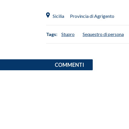
INFO AZIENDE
Sicilia
Provincia di Agrigento
ABBONATI
ANNUNCI
Tags:
Stupro
Sequestro di persona
NECROLOGI
PUBBLICITÀ
SPIAGGE
COMMENTI
STORE