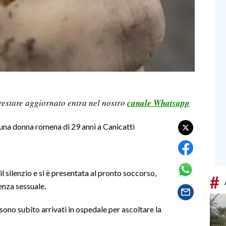
restare aggiornato entra nel nostro
canale Whatsapp
una donna romena di 29 anni a Canicattì
il silenzio e si è presentata al pronto soccorso,
#
enza sessuale.
 sono subito arrivati in ospedale per ascoltare la