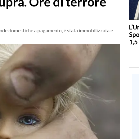
tupra. Ore di terrore
L’U
cende domestiche a pagamento, è stata immobilizzata e
Spo
1,5