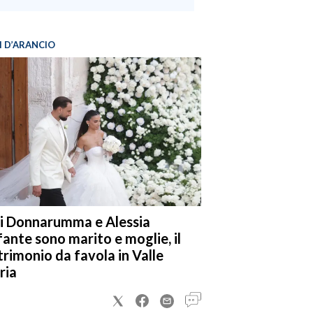
I D’ARANCIO
i Donnarumma e Alessia
fante sono marito e moglie, il
rimonio da favola in Valle
ria