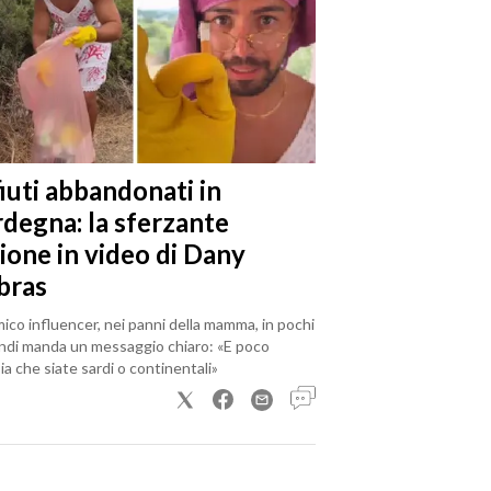
iuti abbandonati in
rdegna: la sferzante
ione in video di Dany
bras
mico influencer, nei panni della mamma, in pochi
ndi manda un messaggio chiaro: «E poco
a che siate sardi o continentali»