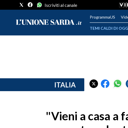
Iscriviti al canale
ProgrammaUS
Vid
TEMI CALDI DI OGG
METEO
COMUNI AL VOTO
VIDEO
FOTO
ITALIA
CRONACA SARDEGNA
CAGLIARI
"Vieni a casa a fa
PROVINCIA DI CAGLIARI
SULCIS IGLESIENTE