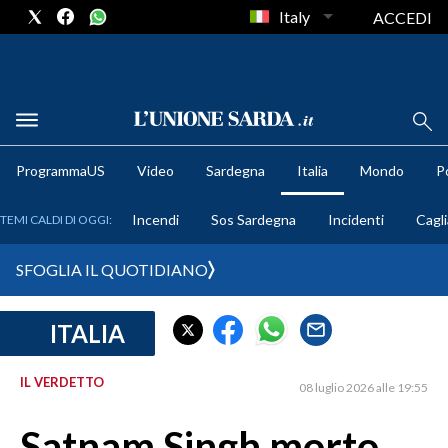
Italy
ACCEDI
METEO
ProgrammaUS
Video
Sardegna
Italia
Mondo
Po
COMUNI AL VOTO
Incendi
Sos Sardegna
Incidenti
Cagli
TEMI CALDI DI OGGI:
VIDEO
SFOGLIA IL QUOTIDIANO
FOTO
ITALIA
CRONACA SARDEGNA
CAGLIARI
IL VERDETTO
08 luglio 2026 alle 19:55
PROVINCIA DI CAGLIARI
SULCIS IGLESIENTE
Satnam Singh morto