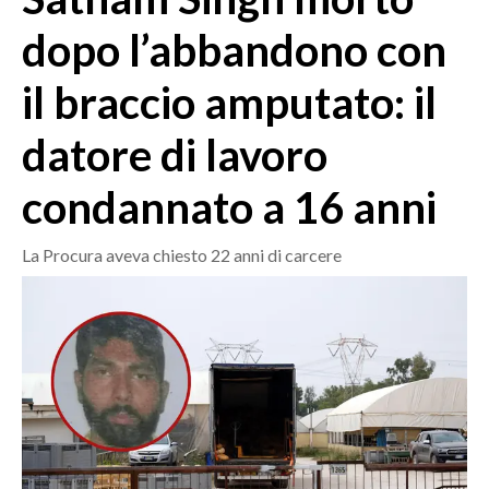
MEDIO CAMPIDANO
dopo l’abbandono con
ORISTANO E PROVINCIA
SASSARI E PROVINCIA
il braccio amputato: il
GALLURA
datore di lavoro
NUORO E PROVINCIA
OGLIASTRA
condannato a 16 anni
AGENDA
La Procura aveva chiesto 22 anni di carcere
CRONACA
ITALIA
MONDO
POLITICA
ECONOMIA
SERVIZI ALLE IMPRESE