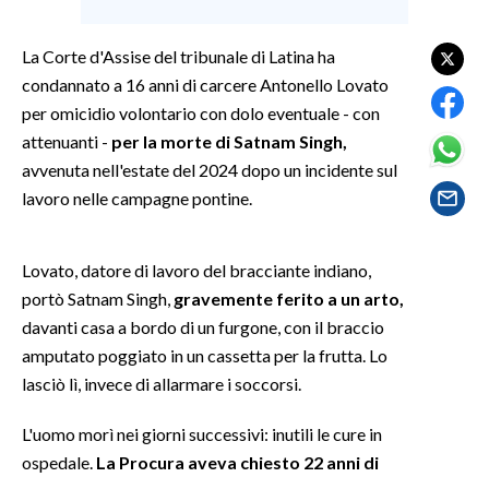
SPETTACOLI
La Corte d'Assise del tribunale di Latina ha
condannato a 16 anni di carcere Antonello Lovato
GOSSIP
per omicidio volontario con dolo eventuale - con
attenuanti -
per la morte di Satnam Singh,
SALUTE
avvenuta nell'estate del 2024 dopo un incidente sul
lavoro nelle campagne pontine.
SARDEGNA TURISMO
SARDI NEL MONDO
Lovato, datore di lavoro del bracciante indiano,
NOTIZIE
portò Satnam Singh,
gravemente ferito a un arto,
EVENTI
davanti casa a bordo di un furgone, con il braccio
amputato poggiato in un cassetta per la frutta. Lo
#CARAUNIONE
lasciò lì, invece di allarmare i soccorsi.
3 MINUTI CON
L'uomo morì nei giorni successivi: inutili le cure in
ospedale.
La Procura aveva chiesto 22 anni di
INSULARITÀ