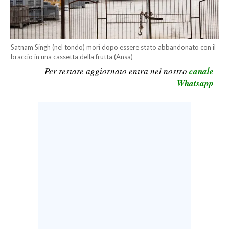
LAVORO
BANDI
Satnam Singh (nel tondo) morì dopo essere stato abbandonato con il
SPORT IN SARDEGNA
braccio in una cassetta della frutta (Ansa)
Per restare aggiornato entra nel nostro
canale
SPORT
Whatsapp
RISULTATI E CLASSIFICHE
CALCIO
CALCIO REGIONALE
BASKET
VOLLEY
MOTORI
TENNIS
ALTRI SPORT
CULTURA