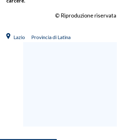
carcere.
INFO AZIENDE
© Riproduzione riservata
ABBONATI
ANNUNCI
Lazio
Provincia di Latina
NECROLOGI
PUBBLICITÀ
SPIAGGE
STORE