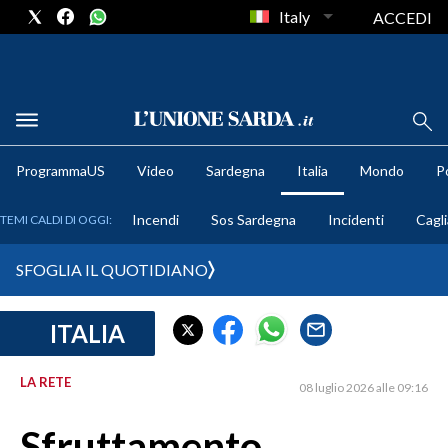
Italy
ACCEDI
METEO
ProgrammaUS
Video
Sardegna
Italia
Mondo
Po
COMUNI AL VOTO
Incendi
Sos Sardegna
Incidenti
Cagli
TEMI CALDI DI OGGI:
VIDEO
SFOGLIA IL QUOTIDIANO
FOTO
ITALIA
CRONACA SARDEGNA
CAGLIARI
LA RETE
08 luglio 2026 alle 09:16
PROVINCIA DI CAGLIARI
SULCIS IGLESIENTE
Sfruttamento