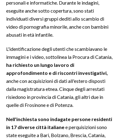
personali e informatiche. Durante le indagini,
eseguite anche sotto copertura, sono stati
INFO AZIENDE
individuati diversi gruppi dediti allo scambio di
ABBONATI
video di pornografia minorile, anche con bambini
ANNUNCI
abusati in età infantile.
NECROLOGI
L'identificazione degli utenti che scambiavano le
PUBBLICITÀ
immagini e i video, sottolinea la Procura di Catania,
SPIAGGE
ha richiesto un lungo lavoro di
STORE
approfondimento e di riscontri investigativi,
anche con acquisizioni di dati all'estero disposti
dalla magistratura etnea. Cinque degli arrestati
risiedono in provincia di Catania, gli altri due in
quelle di Frosinone e di Potenza.
Nell'inchiesta sono indagate persone residenti
in 17 diverse città italiane
e perquisizioni sono
state eseguite a Bari, Bolzano, Brescia, Catania,