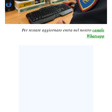
LAVORO
BANDI
SPORT IN SARDEGNA
Per restare aggiornato entra nel nostro
canale
Whatsapp
SPORT
RISULTATI E CLASSIFICHE
CALCIO
CALCIO REGIONALE
BASKET
VOLLEY
MOTORI
TENNIS
ALTRI SPORT
CULTURA