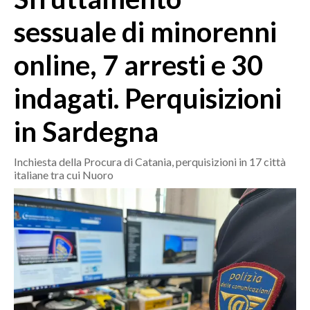
MEDIO CAMPIDANO
sessuale di minorenni
ORISTANO E PROVINCIA
SASSARI E PROVINCIA
online, 7 arresti e 30
GALLURA
indagati. Perquisizioni
NUORO E PROVINCIA
OGLIASTRA
in Sardegna
AGENDA
Inchiesta della Procura di Catania, perquisizioni in 17 città
CRONACA
italiane tra cui Nuoro
ITALIA
MONDO
POLITICA
ECONOMIA
SERVIZI ALLE IMPRESE