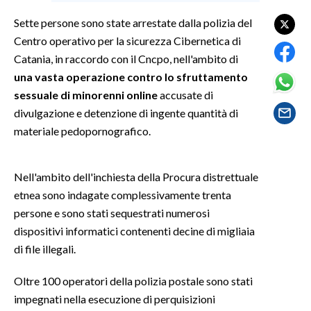
Sette persone sono state arrestate dalla polizia del
SPETTACOLI
Centro operativo per la sicurezza Cibernetica di
Catania, in raccordo con il Cncpo, nell'ambito di
GOSSIP
una vasta operazione contro lo sfruttamento
sessuale di minorenni online
accusate di
SALUTE
divulgazione e detenzione di ingente quantità di
materiale pedopornografico.
SARDEGNA TURISMO
SARDI NEL MONDO
Nell'ambito dell'inchiesta della Procura distrettuale
NOTIZIE
etnea sono indagate complessivamente trenta
EVENTI
persone e sono stati sequestrati numerosi
dispositivi informatici contenenti decine di migliaia
#CARAUNIONE
di file illegali.
3 MINUTI CON
Oltre 100 operatori della polizia postale sono stati
impegnati nella esecuzione di perquisizioni
INSULARITÀ