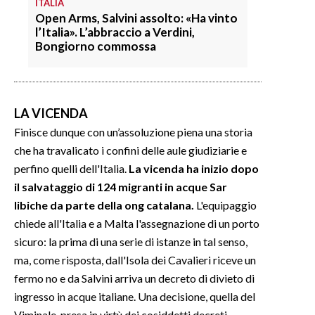
ITALIA
Open Arms, Salvini assolto: «Ha vinto
l’Italia». L’abbraccio a Verdini,
Bongiorno commossa
LA VICENDA
Finisce dunque con un’assoluzione piena una storia
che ha travalicato i confini delle aule giudiziarie e
perfino quelli dell'Italia.
La vicenda ha inizio dopo
il salvataggio di 124 migranti in acque Sar
libiche da parte della ong catalana.
L'equipaggio
chiede all'Italia e a Malta l'assegnazione di un porto
sicuro: la prima di una serie di istanze in tal senso,
ma, come risposta, dall'Isola dei Cavalieri riceve un
fermo no e da Salvini arriva un decreto di divieto di
ingresso in acque italiane. Una decisione, quella del
Viminale, presa in virtù dei cosiddetti decreti