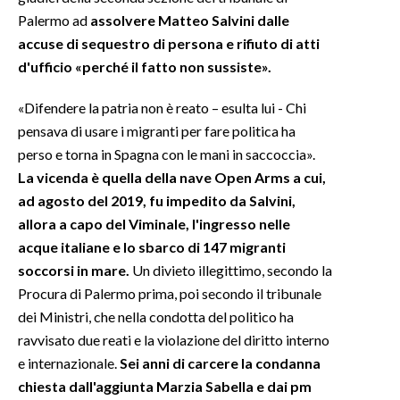
Palermo ad
assolvere Matteo Salvini dalle
INFO AZIENDE
accuse di sequestro di persona e rifiuto di atti
d'ufficio «perché il fatto non sussiste».
ABBONATI
ANNUNCI
«Difendere la patria non è reato – esulta lui - Chi
NECROLOGI
pensava di usare i migranti per fare politica ha
PUBBLICITÀ
perso e torna in Spagna con le mani in saccoccia».
SPIAGGE
La vicenda è quella della nave Open Arms a cui,
ad agosto del 2019, fu impedito da Salvini,
STORE
allora a capo del Viminale, l'ingresso nelle
acque italiane e lo sbarco di 147 migranti
soccorsi in mare.
Un divieto illegittimo, secondo la
Procura di Palermo prima, poi secondo il tribunale
dei Ministri, che nella condotta del politico ha
ravvisato due reati e la violazione del diritto interno
e internazionale.
Sei anni di carcere la condanna
chiesta dall'aggiunta Marzia Sabella e dai pm