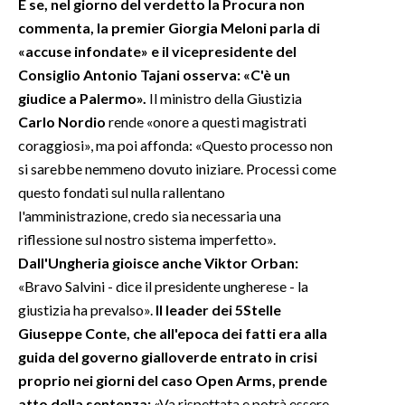
E se, nel giorno del verdetto la Procura non
commenta, la premier Giorgia Meloni parla di
«accuse infondate» e il vicepresidente del
Consiglio Antonio Tajani osserva: «C'è un
giudice a Palermo».
Il ministro della Giustizia
Carlo Nordio
rende «onore a questi magistrati
coraggiosi», ma poi affonda: «Questo processo non
si sarebbe nemmeno dovuto iniziare. Processi come
questo fondati sul nulla rallentano
l'amministrazione, credo sia necessaria una
riflessione sul nostro sistema imperfetto».
Dall'Ungheria gioisce anche Viktor Orban:
«Bravo Salvini - dice il presidente ungherese - la
giustizia ha prevalso».
Il leader dei 5Stelle
Giuseppe Conte, che all'epoca dei fatti era alla
guida del governo gialloverde entrato in crisi
proprio nei giorni del caso Open Arms, prende
atto della sentenza:
«Va rispettata e potrà essere