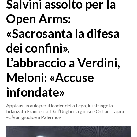
Salvini assolto per la
MEDIO CAMPIDANO
ORISTANO E PROVINCIA
Open Arms:
SASSARI E PROVINCIA
«Sacrosanta la difesa
GALLURA
NUORO E PROVINCIA
dei confini».
OGLIASTRA
AGENDA
L’abbraccio a Verdini,
CRONACA
Meloni: «Accuse
ITALIA
infondate»
MONDO
Applausi in aula per il leader della Lega, lui stringe la
POLITICA
fidanzata Francesca. Dall’Ungheria gioisce Orban, Tajani:
«C’è un giudice a Palermo»
ECONOMIA
SERVIZI ALLE IMPRESE