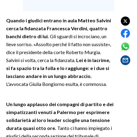
SPETTACOLI
Quando i giudici entrano in aula Matteo Salvini
cerca la fidanzata Francesca Verdini, quattro
GOSSIP
banchi dietro di lui.
Gli sguardi si incrociano, un
SALUTE
lieve sorriso. «Assolto perché il fatto non sussiste»,
dice il presidente della corte Roberto Murgia.
SARDEGNA TURISMO
Salvini si volta, cerca la fidanzata.
Lei è in lacrime,
si fa spazio tra la folla e lo raggiunge: e i due si
SARDI NEL MONDO
lasciano andare in un lungo abbraccio.
NOTIZIE
L'avvocata Giulia Bongiorno esulta, è commossa.
EVENTI
Un lungo applauso dei compagni di partito e dei
#CARAUNIONE
simpatizzanti venuti a Palermo per esprimere
solidarietà al loro leader scioglie una tensione
3 MINUTI CON
durata quasi otto ore.
Tanto ci hanno impiegato i
INSULARITÀ
giudici della seconda sezione del tribunale di