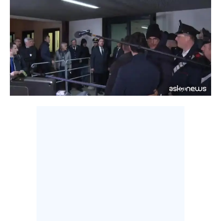
LAVORO
BANDI
SPORT IN SARDEGNA
SPORT
RISULTATI E CLASSIFICHE
CALCIO
CALCIO REGIONALE
BASKET
VOLLEY
MOTORI
TENNIS
ALTRI SPORT
CULTURA