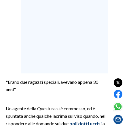
LAVORO
BANDI
SPORT IN SARDEGNA
SPORT
RISULTATI E CLASSIFICHE
CALCIO
CALCIO REGIONALE
BASKET
"Erano due ragazzi speciali, avevano appena 30
VOLLEY
anni".
MOTORI
TENNIS
Un agente della Questura si è commosso, ed è
ALTRI SPORT
spuntata anche qualche lacrima sul viso quando, nel
rispondere alle domande sui due
poliziotti uccisi
a
CULTURA