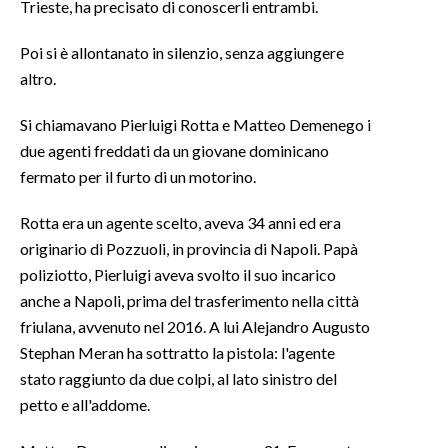
Trieste, ha precisato di conoscerli entrambi.
SPETTACOLI
Poi si è allontanato in silenzio, senza aggiungere
altro.
GOSSIP
Si chiamavano Pierluigi Rotta e Matteo Demenego i
SALUTE
due agenti freddati da un giovane dominicano
fermato per il furto di un motorino.
SARDEGNA TURISMO
Rotta era un agente scelto, aveva 34 anni ed era
SARDI NEL MONDO
originario di Pozzuoli, in provincia di Napoli. Papà
NOTIZIE
poliziotto, Pierluigi aveva svolto il suo incarico
EVENTI
anche a Napoli, prima del trasferimento nella città
friulana, avvenuto nel 2016. A lui Alejandro Augusto
#CARAUNIONE
Stephan Meran ha sottratto la pistola: l'agente
stato raggiunto da due colpi, al lato sinistro del
3 MINUTI CON
petto e all'addome.
INSULARITÀ