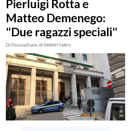
Pierluigi Rotta e
MEDIO CAMPIDANO
ORISTANO E PROVINCIA
Matteo Demenego:
SASSARI E PROVINCIA
"Due ragazzi speciali"
GALLURA
NUORO E PROVINCIA
Di Pozzuoli uno, di Velletri l'altro
OGLIASTRA
AGENDA
CRONACA
ITALIA
MONDO
POLITICA
ECONOMIA
SERVIZI ALLE IMPRESE