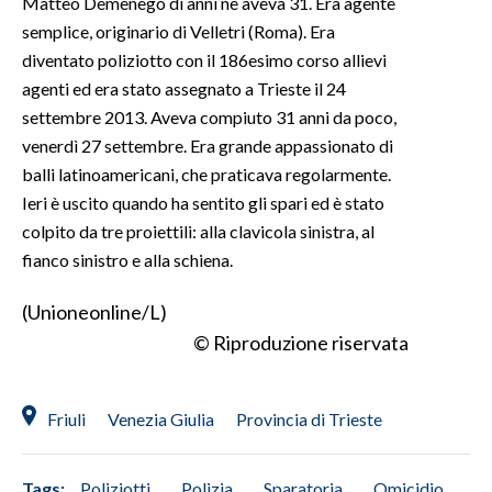
Matteo Demenego di anni ne aveva 31. Era agente
semplice, originario di Velletri (Roma). Era
INFO AZIENDE
diventato poliziotto con il 186esimo corso allievi
ABBONATI
agenti ed era stato assegnato a Trieste il 24
settembre 2013. Aveva compiuto 31 anni da poco,
ANNUNCI
venerdì 27 settembre. Era grande appassionato di
NECROLOGI
balli latinoamericani, che praticava regolarmente.
PUBBLICITÀ
Ieri è uscito quando ha sentito gli spari ed è stato
SPIAGGE
colpito da tre proiettili: alla clavicola sinistra, al
STORE
fianco sinistro e alla schiena.
(Unioneonline/L)
© Riproduzione riservata
Friuli
Venezia Giulia
Provincia di Trieste
Tags:
Poliziotti
Polizia
Sparatoria
Omicidio