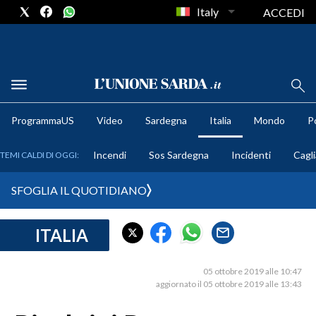
Italy
ACCEDI
METEO
ProgrammaUS
Video
Sardegna
Italia
Mondo
Po
COMUNI AL VOTO
Incendi
Sos Sardegna
Incidenti
Cagli
TEMI CALDI DI OGGI:
VIDEO
SFOGLIA IL QUOTIDIANO
FOTO
ITALIA
CRONACA SARDEGNA
CAGLIARI
05 ottobre 2019 alle 10:47
PROVINCIA DI CAGLIARI
aggiornato il 05 ottobre 2019 alle 13:43
SULCIS IGLESIENTE