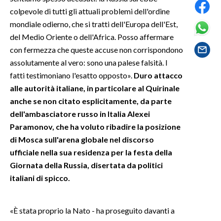
colpevole di tutti gli attuali problemi dell'ordine
SPETTACOLI
mondiale odierno, che si tratti dell'Europa dell'Est,
del Medio Oriente o dell'Africa. Posso affermare
GOSSIP
con fermezza che queste accuse non corrispondono
assolutamente al vero: sono una palese falsità. I
SALUTE
fatti testimoniano l'esatto opposto».
Duro attacco
alle autorità italiane, in particolare al Quirinale
SARDEGNA TURISMO
anche se non citato esplicitamente, da parte
dell'ambasciatore russo in Italia Alexei
SARDI NEL MONDO
Paramonov, che ha voluto ribadire la posizione
NOTIZIE
di Mosca sull'arena globale nel discorso
EVENTI
ufficiale nella sua residenza per la festa della
Giornata della Russia, disertata da politici
#CARAUNIONE
italiani di spicco.
3 MINUTI CON
«È stata proprio la Nato - ha proseguito davanti a
INSULARITÀ