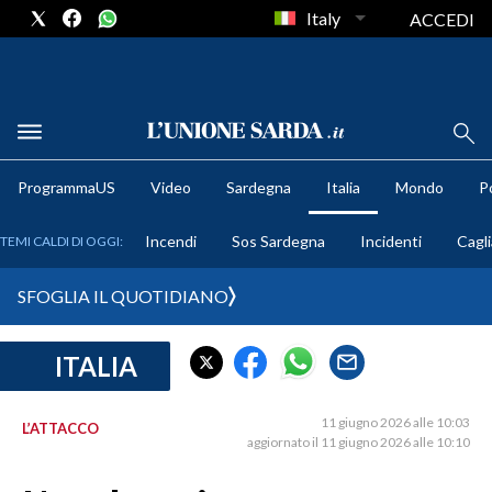
Italy
ACCEDI
METEO
ProgrammaUS
Video
Sardegna
Italia
Mondo
Po
COMUNI AL VOTO
Incendi
Sos Sardegna
Incidenti
Cagli
TEMI CALDI DI OGGI:
VIDEO
SFOGLIA IL QUOTIDIANO
FOTO
ITALIA
CRONACA SARDEGNA
CAGLIARI
11 giugno 2026 alle 10:03
L’ATTACCO
PROVINCIA DI CAGLIARI
aggiornato il 11 giugno 2026 alle 10:10
SULCIS IGLESIENTE