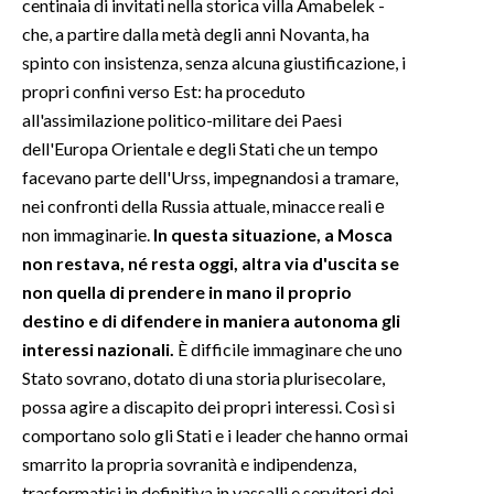
centinaia di invitati nella storica villa Amabelek -
che, a partire dalla metà degli anni Novanta, ha
INFO AZIENDE
spinto con insistenza, senza alcuna giustificazione, i
ABBONATI
propri confini verso Est: ha proceduto
ANNUNCI
all'assimilazione politico-militare dei Paesi
dell'Europa Orientale e degli Stati che un tempo
NECROLOGI
facevano parte dell'Urss, impegnandosi a tramare,
PUBBLICITÀ
nei confronti della Russia attuale, minacce reali е
SPIAGGE
non immaginarie.
In questa situazione, a Mosca
STORE
non restava, né resta oggi, altra via d'uscita se
non quella di prendere in mano il proprio
destino e di difendere in maniera autonoma gli
interessi nazionali.
È difficile immaginare che uno
Stato sovrano, dotato di una storia plurisecolare,
possa agire a discapito dei propri interessi. Così si
comportano solo gli Stati e i leader che hanno ormai
smarrito la propria sovranità e indipendenza,
trasformatisi in definitiva in vassalli e servitori dei