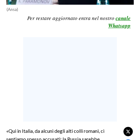
LAVORO
(Ansa)
Per restare aggiornato entra nel nostro
canale
BANDI
Whatsapp
SPORT IN SARDEGNA
SPORT
RISULTATI E CLASSIFICHE
CALCIO
CALCIO REGIONALE
BASKET
VOLLEY
MOTORI
TENNIS
ALTRI SPORT
«Qui in Italia, da alcuni degli alti colli romani, ci
sentiamo spesso accusati: la Russia sarebbe
CULTURA