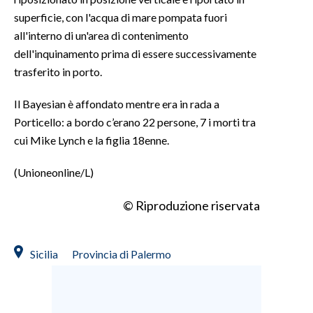
superficie, con l'acqua di mare pompata fuori
INFO AZIENDE
all'interno di un'area di contenimento
ABBONATI
dell'inquinamento prima di essere successivamente
trasferito in porto.
ANNUNCI
NECROLOGI
Il Bayesian è affondato mentre era in rada a
PUBBLICITÀ
Porticello: a bordo c’erano 22 persone, 7 i morti tra
SPIAGGE
cui Mike Lynch e la figlia 18enne.
STORE
(Unioneonline/L)
© Riproduzione riservata
Sicilia
Provincia di Palermo