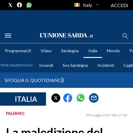
Italy
ACCEDI
METEO
ProgrammaUS
Video
Sardegna
Italia
Mondo
Po
COMUNI AL VOTO
Incendi
Sos Sardegna
Incidenti
Cagli
TEMI CALDI DI OGGI:
VIDEO
SFOGLIA IL QUOTIDIANO
FOTO
ITALIA
CRONACA SARDEGNA
CAGLIARI
PALERMO
09 maggio 2025 alle 17:38
PROVINCIA DI CAGLIARI
SULCIS IGLESIENTE
La maledizione del