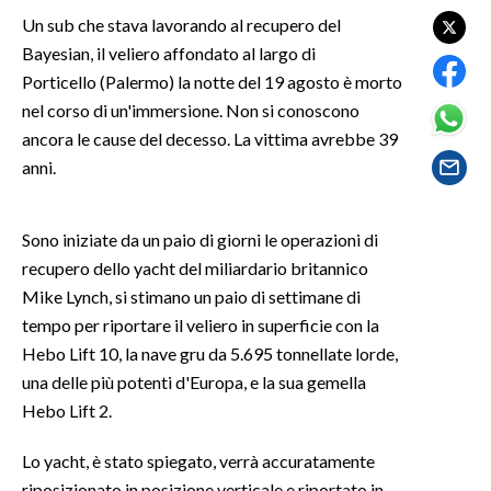
Un sub che stava lavorando al recupero del
SPETTACOLI
Bayesian, il veliero affondato al largo di
Porticello (Palermo) la notte del 19 agosto è morto
GOSSIP
nel corso di un'immersione. Non si conoscono
ancora le cause del decesso. La vittima avrebbe 39
SALUTE
anni.
SARDEGNA TURISMO
Sono iniziate da un paio di giorni le operazioni di
SARDI NEL MONDO
recupero dello yacht del miliardario britannico
NOTIZIE
Mike Lynch, si stimano un paio di settimane di
tempo per riportare il veliero in superficie con la
EVENTI
Hebo Lift 10, la nave gru da 5.695 tonnellate lorde,
#CARAUNIONE
una delle più potenti d'Europa, e la sua gemella
Hebo Lift 2.
3 MINUTI CON
Lo yacht, è stato spiegato, verrà accuratamente
INSULARITÀ
riposizionato in posizione verticale e riportato in