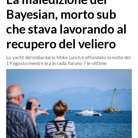
MEDIO CAMPIDANO
Bayesian, morto sub
ORISTANO E PROVINCIA
SASSARI E PROVINCIA
che stava lavorando al
GALLURA
recupero del veliero
NUORO E PROVINCIA
OGLIASTRA
Lo yacht del miliardario Mike Lynch è affondato la notte del
AGENDA
19 agosto mentre era in rada, furono 7 le vittime
CRONACA
ITALIA
MONDO
POLITICA
ECONOMIA
SERVIZI ALLE IMPRESE