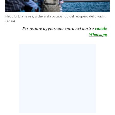
LAVORO
BANDI
Hebo Lift, la nave gru che si sta occupando del recupero dello yacht
(Ansa)
SPORT IN SARDEGNA
Per restare aggiornato entra nel nostro
canale
Whatsapp
SPORT
RISULTATI E CLASSIFICHE
CALCIO
CALCIO REGIONALE
BASKET
VOLLEY
MOTORI
TENNIS
ALTRI SPORT
CULTURA