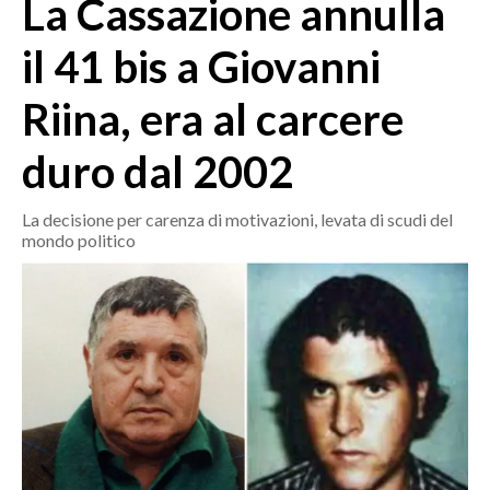
La Cassazione annulla
MEDIO CAMPIDANO
ORISTANO E PROVINCIA
il 41 bis a Giovanni
SASSARI E PROVINCIA
Riina, era al carcere
GALLURA
NUORO E PROVINCIA
duro dal 2002
OGLIASTRA
AGENDA
La decisione per carenza di motivazioni, levata di scudi del
mondo politico
CRONACA
ITALIA
MONDO
POLITICA
ECONOMIA
SERVIZI ALLE IMPRESE