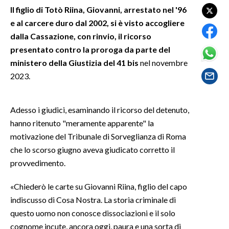
Il figlio di Totò Riina, Giovanni, arrestato nel '96
e al carcere duro dal 2002, si è visto accogliere
SPETTACOLI
dalla Cassazione, con rinvio, il ricorso
GOSSIP
presentato contro la proroga da parte del
ministero della Giustizia del 41 bis
nel novembre
SALUTE
2023.
SARDEGNA TURISMO
Adesso i giudici, esaminando il ricorso del detenuto,
SARDI NEL MONDO
hanno ritenuto "meramente apparente" la
motivazione del Tribunale di Sorveglianza di Roma
NOTIZIE
che lo scorso giugno aveva giudicato corretto il
EVENTI
provvedimento.
#CARAUNIONE
«Chiederò le carte su Giovanni Riina, figlio del capo
indiscusso di Cosa Nostra. La storia criminale di
3 MINUTI CON
questo uomo non conosce dissociazioni e il solo
cognome incute, ancora oggi, paura e una sorta di
INSULARITÀ