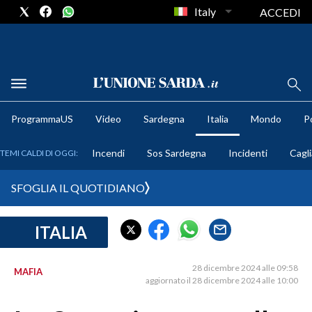
Italy
ACCEDI
METEO
ProgrammaUS
Video
Sardegna
Italia
Mondo
Po
COMUNI AL VOTO
Incendi
Sos Sardegna
Incidenti
Cagli
TEMI CALDI DI OGGI:
VIDEO
SFOGLIA IL QUOTIDIANO
FOTO
ITALIA
CRONACA SARDEGNA
CAGLIARI
28 dicembre 2024 alle 09:58
MAFIA
PROVINCIA DI CAGLIARI
aggiornato il 28 dicembre 2024 alle 10:00
SULCIS IGLESIENTE