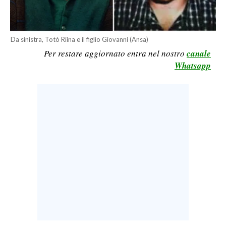
LAVORO
BANDI
Da sinistra, Totò Riina e il figlio Giovanni (Ansa)
Per restare aggiornato entra nel nostro
canale
SPORT IN SARDEGNA
Whatsapp
SPORT
RISULTATI E CLASSIFICHE
CALCIO
CALCIO REGIONALE
BASKET
VOLLEY
MOTORI
TENNIS
ALTRI SPORT
CULTURA