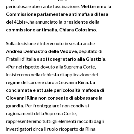
pericolosa e aberrante fascinazione.
Metteremo la
INFO AZIENDE
Commissione parlamentare antimafia a difesa
del 41bis
», ha annunciato
la presidente della
ABBONATI
commissione antimafia, Chiara Colosimo
.
ANNUNCI
NECROLOGI
Sulla decisione è intervenuto in serata anche
PUBBLICITÀ
Andrea Delmastro delle Vedove
, deputato di
Fratelli d'Italia e
sottosegretario alla Giustizia
.
SPIAGGE
«Pur nel rispetto dovuto alla Suprema Corte,
STORE
insisteremo nella richiesta di applicazione del
regime del carcere duro a Giovanni Riina.
La
conclamata e attuale pericolosità mafiosa di
Giovanni Riina non consente di abbassare la
guardia.
Per fronteggiare i non condivisi
ragionamenti della Suprema Corte,
rappresenteremo tutti gli elementi raccolti dagli
investigatori circa il ruolo ricoperto da Riina