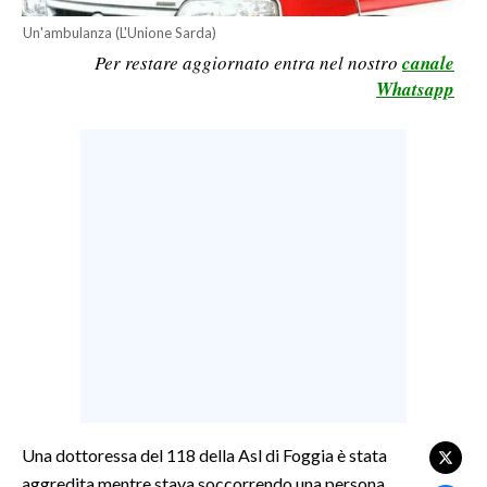
LAVORO
Un'ambulanza (L'Unione Sarda)
Per restare aggiornato entra nel nostro
canale
BANDI
Whatsapp
SPORT IN SARDEGNA
SPORT
RISULTATI E CLASSIFICHE
CALCIO
CALCIO REGIONALE
BASKET
VOLLEY
MOTORI
TENNIS
ALTRI SPORT
Una dottoressa del 118 della Asl di Foggia è stata
aggredita mentre stava soccorrendo una persona
CULTURA