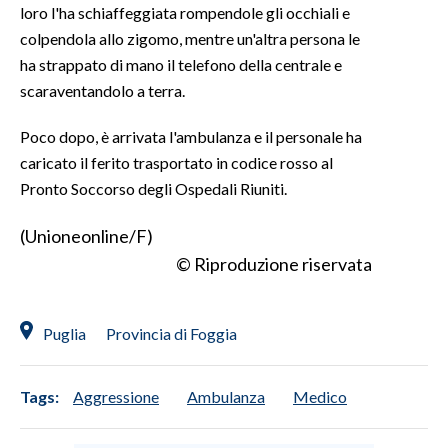
loro l'ha schiaffeggiata rompendole gli occhiali e
colpendola allo zigomo, mentre un'altra persona le
INFO AZIENDE
ha strappato di mano il telefono della centrale e
ABBONATI
scaraventandolo a terra.
ANNUNCI
Poco dopo, è arrivata l'ambulanza e il personale ha
NECROLOGI
caricato il ferito trasportato in codice rosso al
PUBBLICITÀ
Pronto Soccorso degli Ospedali Riuniti.
SPIAGGE
STORE
(Unioneonline/F)
© Riproduzione riservata
Puglia
Provincia di Foggia
Tags:
Aggressione
Ambulanza
Medico