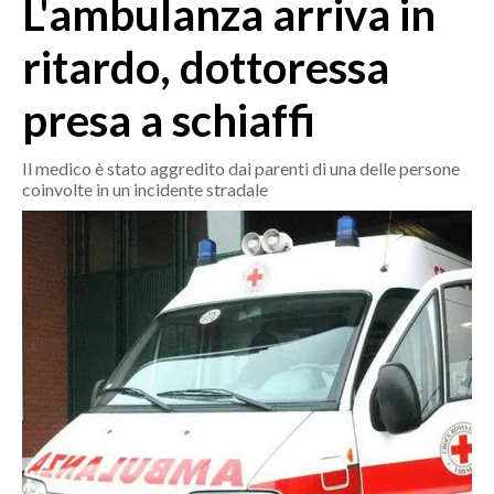
L'ambulanza arriva in
MEDIO CAMPIDANO
ORISTANO E PROVINCIA
ritardo, dottoressa
SASSARI E PROVINCIA
presa a schiaffi
GALLURA
NUORO E PROVINCIA
Il medico è stato aggredito dai parenti di una delle persone
OGLIASTRA
coinvolte in un incidente stradale
AGENDA
CRONACA
ITALIA
MONDO
POLITICA
ECONOMIA
SERVIZI ALLE IMPRESE