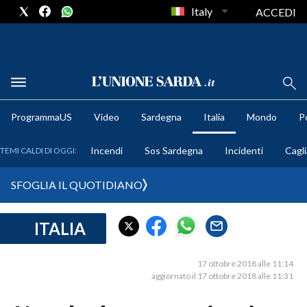
Italy
ACCEDI
METEO
ProgrammaUS
Video
Sardegna
Italia
Mondo
Po
COMUNI AL VOTO
Incendi
Sos Sardegna
Incidenti
Cagli
TEMI CALDI DI OGGI:
VIDEO
SFOGLIA IL QUOTIDIANO
FOTO
ITALIA
CRONACA SARDEGNA
CAGLIARI
17 ottobre 2018 alle 11:14
PROVINCIA DI CAGLIARI
aggiornato il 17 ottobre 2018 alle 11:31
SULCIS IGLESIENTE