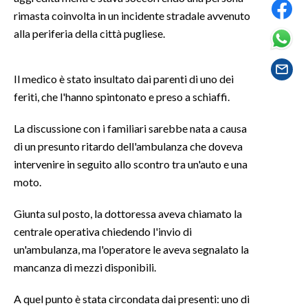
rimasta coinvolta in un incidente stradale avvenuto
SPETTACOLI
alla periferia della città pugliese.
GOSSIP
Il medico è stato insultato dai parenti di uno dei
feriti, che l'hanno spintonato e preso a schiaffi.
SALUTE
La discussione con i familiari sarebbe nata a causa
SARDEGNA TURISMO
di un presunto ritardo dell'ambulanza che doveva
SARDI NEL MONDO
intervenire in seguito allo scontro tra un'auto e una
moto.
NOTIZIE
EVENTI
Giunta sul posto, la dottoressa aveva chiamato la
centrale operativa chiedendo l'invio di
#CARAUNIONE
un'ambulanza, ma l'operatore le aveva segnalato la
mancanza di mezzi disponibili.
3 MINUTI CON
A quel punto è stata circondata dai presenti: uno di
INSULARITÀ