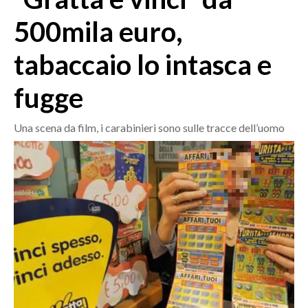
MEDIO CAMPIDANO
500mila euro,
ORISTANO E PROVINCIA
SASSARI E PROVINCIA
tabaccaio lo intasca e
GALLURA
fugge
NUORO E PROVINCIA
OGLIASTRA
Una scena da film, i carabinieri sono sulle tracce dell’uomo
AGENDA
CRONACA
ITALIA
MONDO
POLITICA
ECONOMIA
SERVIZI ALLE IMPRESE