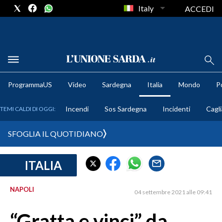
Italy
ACCEDI
METEO
ProgrammaUS
Video
Sardegna
Italia
Mondo
Po
COMUNI AL VOTO
Incendi
Sos Sardegna
Incidenti
Cagli
TEMI CALDI DI OGGI:
VIDEO
SFOGLIA IL QUOTIDIANO
FOTO
ITALIA
CRONACA SARDEGNA
CAGLIARI
NAPOLI
04 settembre 2021 alle 09:41
PROVINCIA DI CAGLIARI
SULCIS IGLESIENTE
“Gratta e vinci” da