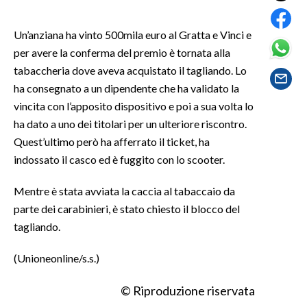
SPETTACOLI
Un’anziana ha vinto 500mila euro al Gratta e Vinci e
per avere la conferma del premio è tornata alla
GOSSIP
tabaccheria dove aveva acquistato il tagliando. Lo
ha consegnato a un dipendente che ha validato la
SALUTE
vincita con l’apposito dispositivo e poi a sua volta lo
ha dato a uno dei titolari per un ulteriore riscontro.
SARDEGNA TURISMO
Quest’ultimo però ha afferrato il ticket, ha
indossato il casco ed è fuggito con lo scooter.
SARDI NEL MONDO
NOTIZIE
Mentre è stata avviata la caccia al tabaccaio da
EVENTI
parte dei carabinieri, è stato chiesto il blocco del
tagliando.
#CARAUNIONE
(Unioneonline/s.s.)
3 MINUTI CON
© Riproduzione riservata
INSULARITÀ