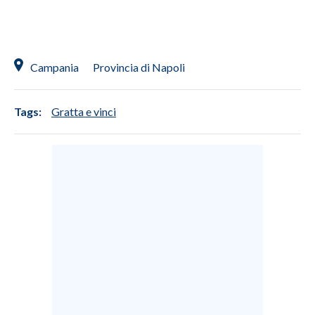
INFO AZIENDE
ABBONATI
Campania
Provincia di Napoli
ANNUNCI
NECROLOGI
Tags:
Gratta e vinci
PUBBLICITÀ
SPIAGGE
STORE