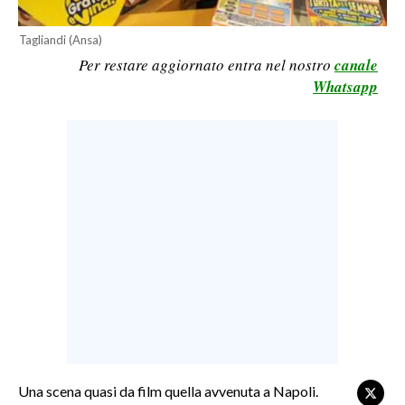
LAVORO
Tagliandi (Ansa)
BANDI
Per restare aggiornato entra nel nostro
canale
Whatsapp
SPORT IN SARDEGNA
SPORT
RISULTATI E CLASSIFICHE
CALCIO
CALCIO REGIONALE
BASKET
VOLLEY
MOTORI
TENNIS
ALTRI SPORT
Una scena quasi da film quella avvenuta a Napoli.
CULTURA