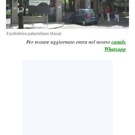
LAVORO
BANDI
SPORT IN SARDEGNA
Il policlinico palermitano (Ansa)
Per restare aggiornato entra nel nostro
canale
SPORT
Whatsapp
RISULTATI E CLASSIFICHE
CALCIO
CALCIO REGIONALE
BASKET
VOLLEY
MOTORI
TENNIS
ALTRI SPORT
CULTURA