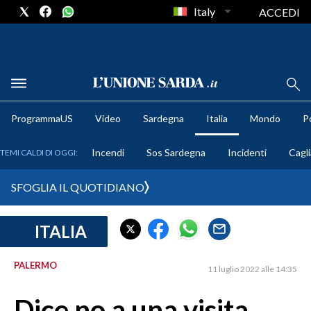
Italy
ACCEDI
METEO
ProgrammaUS
Video
Sardegna
Italia
Mondo
Po
COMUNI AL VOTO
Incendi
Sos Sardegna
Incidenti
Cagli
TEMI CALDI DI OGGI:
VIDEO
SFOGLIA IL QUOTIDIANO
FOTO
ITALIA
CRONACA SARDEGNA
CAGLIARI
PALERMO
11 luglio 2022 alle 14:35
PROVINCIA DI CAGLIARI
SULCIS IGLESIENTE
Dice no a una visita