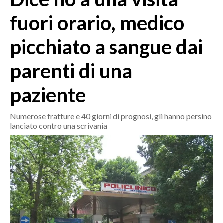
MEDIO CAMPIDANO
fuori orario, medico
ORISTANO E PROVINCIA
SASSARI E PROVINCIA
picchiato a sangue dai
GALLURA
parenti di una
NUORO E PROVINCIA
OGLIASTRA
paziente
AGENDA
Numerose fratture e 40 giorni di prognosi, gli hanno persino
CRONACA
lanciato contro una scrivania
ITALIA
MONDO
POLITICA
ECONOMIA
SERVIZI ALLE IMPRESE