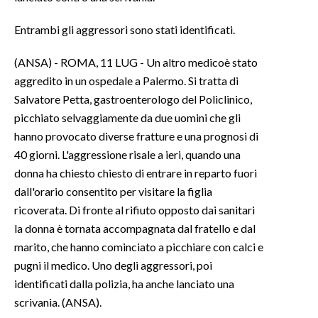
Entrambi gli aggressori sono stati identificati.
INFO AZIENDE
ABBONATI
(ANSA) - ROMA, 11 LUG - Un altro medicoè stato
ANNUNCI
aggredito in un ospedale a Palermo. Si tratta di
NECROLOGI
Salvatore Petta, gastroenterologo del Policlinico,
picchiato selvaggiamente da due uomini che gli
PUBBLICITÀ
hanno provocato diverse fratture e una prognosi di
SPIAGGE
40 giorni. L'aggressione risale a ieri, quando una
STORE
donna ha chiesto chiesto di entrare in reparto fuori
dall'orario consentito per visitare la figlia
ricoverata. Di fronte al rifiuto opposto dai sanitari
la donna è tornata accompagnata dal fratello e dal
marito, che hanno cominciato a picchiare con calci e
pugni il medico. Uno degli aggressori, poi
identificati dalla polizia, ha anche lanciato una
scrivania. (ANSA).