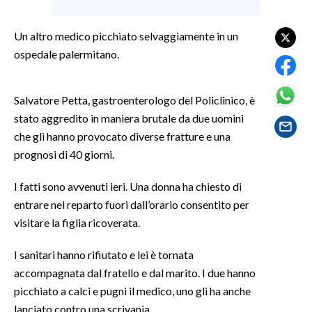
SPETTACOLI
Un altro medico picchiato selvaggiamente in un
ospedale palermitano.
GOSSIP
SALUTE
Salvatore Petta, gastroenterologo del Policlinico, è
stato aggredito in maniera brutale da due uomini
SARDEGNA TURISMO
che gli hanno provocato diverse fratture e una
prognosi di 40 giorni.
SARDI NEL MONDO
I fatti sono avvenuti ieri. Una donna ha chiesto di
NOTIZIE
entrare nel reparto fuori dall’orario consentito per
EVENTI
visitare la figlia ricoverata.
#CARAUNIONE
I sanitari hanno rifiutato e lei è tornata
accompagnata dal fratello e dal marito. I due hanno
3 MINUTI CON
picchiato a calci e pugni il medico, uno gli ha anche
INSULARITÀ
lanciato contro una scrivania.