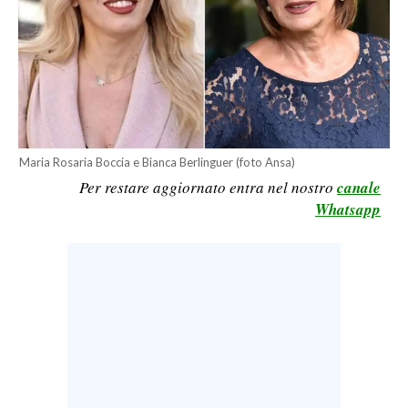
LAVORO
BANDI
SPORT IN SARDEGNA
SPORT
Maria Rosaria Boccia e Bianca Berlinguer (foto Ansa)
RISULTATI E CLASSIFICHE
Per restare aggiornato entra nel nostro
canale
CALCIO
Whatsapp
CALCIO REGIONALE
BASKET
VOLLEY
MOTORI
TENNIS
ALTRI SPORT
CULTURA