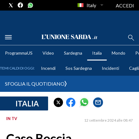
Italy
ACCEDI
METEO
ProgrammaUS
Video
Sardegna
Italia
Mondo
Po
COMUNI AL VOTO
Incendi
Sos Sardegna
Incidenti
Cagli
TEMI CALDI DI OGGI:
VIDEO
SFOGLIA IL QUOTIDIANO
FOTO
ITALIA
CRONACA SARDEGNA
CAGLIARI
IN TV
12 settembre 2024 alle 08:47
PROVINCIA DI CAGLIARI
SULCIS IGLESIENTE
Caso Boccia,