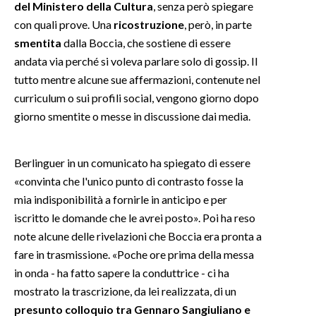
del Ministero della Cultura
, senza però spiegare
con quali prove. Una
ricostruzione
, però, in parte
INFO AZIENDE
smentita
dalla Boccia, che sostiene di essere
ABBONATI
andata via perché si voleva parlare solo di gossip. Il
ANNUNCI
tutto mentre alcune sue affermazioni, contenute nel
NECROLOGI
curriculum o sui profili social, vengono giorno dopo
giorno smentite o messe in discussione dai media.
PUBBLICITÀ
SPIAGGE
STORE
Berlinguer in un comunicato ha spiegato di essere
«convinta che l'unico punto di contrasto fosse la
mia indisponibilità a fornirle in anticipo e per
iscritto le domande che le avrei posto». Poi ha reso
note alcune delle rivelazioni che Boccia era pronta a
fare in trasmissione. «Poche ore prima della messa
in onda - ha fatto sapere la conduttrice - ci ha
mostrato la trascrizione, da lei realizzata, di un
presunto colloquio tra Gennaro Sangiuliano e