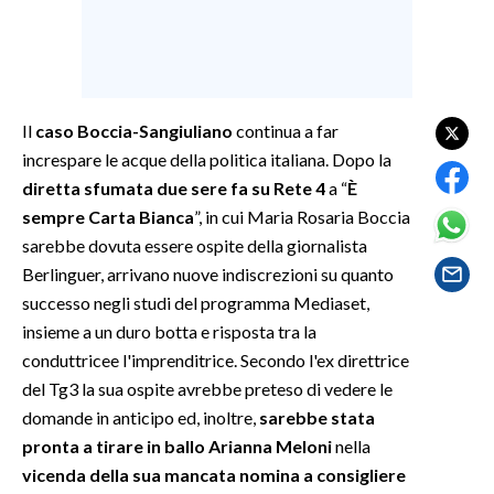
SPETTACOLI
GOSSIP
Il
caso Boccia-Sangiuliano
continua a far
SALUTE
increspare le acque della politica italiana. Dopo la
diretta sfumata due sere fa su Rete 4
a “
È
SARDEGNA TURISMO
sempre Carta Bianca
”, in cui Maria Rosaria Boccia
sarebbe dovuta essere ospite della giornalista
SARDI NEL MONDO
Berlinguer, arrivano nuove indiscrezioni su quanto
NOTIZIE
successo negli studi del programma Mediaset,
EVENTI
insieme a un duro botta e risposta tra la
conduttricee l'imprenditrice. Secondo l'ex direttrice
#CARAUNIONE
del Tg3 la sua ospite avrebbe preteso di vedere le
domande in anticipo ed, inoltre,
sarebbe stata
3 MINUTI CON
pronta a tirare in ballo Arianna Meloni
nella
vicenda della sua mancata nomina a consigliere
INSULARITÀ