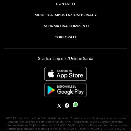
CONTATTI
MODIFICA IMPOSTAZIONI PRIVACY
INFORMATIVA COMMENTI
CORPORATE
Scarica l'app de L'Unione Sarda
2021 L'Unione Sarda S.p.A. Tutti i diritti riservati. É vietata la riproduzione, anche parziale e
con qualsiasi mezzo, di tutti i materiali del sito. | Indirizzo della Sede Legale: Piazzetta
L'Unione Sarda nr. 24 | Capitale sociale 11.400.000,00 i.v. | Codice Fiscale ed iscrizione presso
l'Ufficio Registro Imprese di Cagliari 01687830925 (P.I. 02544190925) | REA: CA-136248