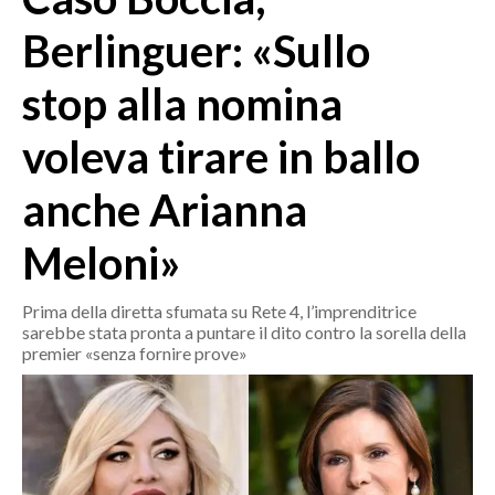
MEDIO CAMPIDANO
Berlinguer: «Sullo
ORISTANO E PROVINCIA
SASSARI E PROVINCIA
stop alla nomina
GALLURA
voleva tirare in ballo
NUORO E PROVINCIA
OGLIASTRA
anche Arianna
AGENDA
Meloni»
CRONACA
ITALIA
Prima della diretta sfumata su Rete 4, l’imprenditrice
MONDO
sarebbe stata pronta a puntare il dito contro la sorella della
premier «senza fornire prove»
POLITICA
ECONOMIA
SERVIZI ALLE IMPRESE