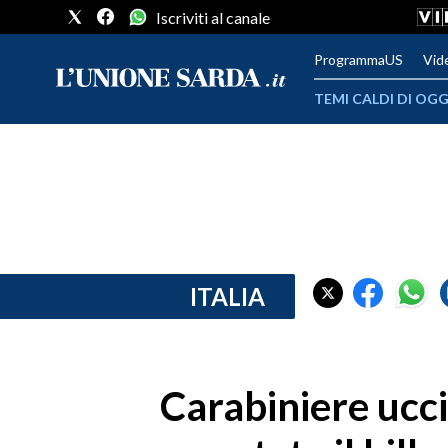
Iscriviti al canale
ProgrammaUS
Vid
TEMI CALDI DI OGG
METEO
COMUNI AL VOTO
VIDEO
FOTO
ITALIA
CRONACA SARDEGNA
CAGLIARI
Carabiniere ucci
PROVINCIA DI CAGLIARI
SULCIS IGLESIENTE