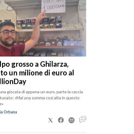
lpo grosso a Ghilarza,
to un milione di euro al
llionDay
na giocata di appena un euro, parte la caccia
rtunato: «Mai una somma così alta in questo
e»
ia Orbana