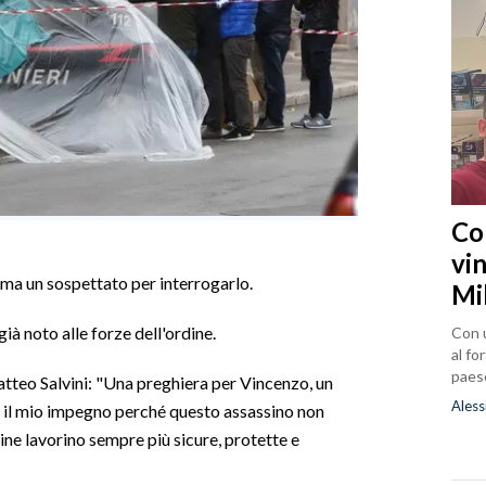
Co
vin
rma un sospettato per interrogarlo.
Mi
ià noto alle forze dell'ordine.
Con u
al fo
paes
tteo Salvini: "Una preghiera per Vincenzo, un
Aless
hi, il mio impegno perché questo assassino non
dine lavorino sempre più sicure, protette e