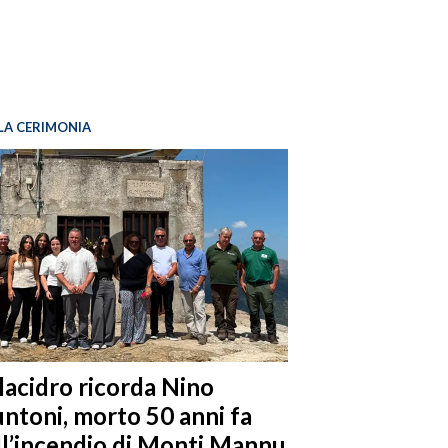
LA CERIMONIA
llacidro ricorda Nino
ntoni, morto 50 anni fa
ll’incendio di Monti Mannu