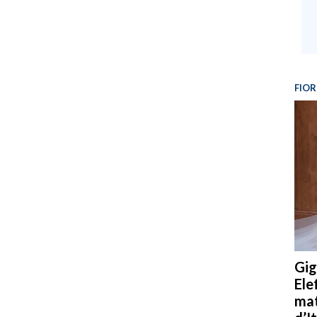
FIOR
Gig
Ele
mat