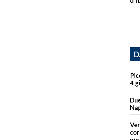
d’It
D
Pic
4 g
Due
Nap
Ven
cor
mot