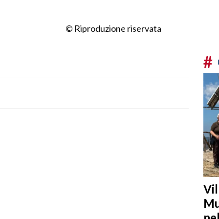
© Riproduzione riservata
#
Vi
Mu
ne