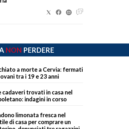
ria
A
NON
PERDERE
chiato a morte a Cervia: fermati
iovani tra i 19 e 23 anni
 cadaveri trovati in casa nel
oletano: indagini in corso
dono limonata fresca nel
tile di casa per comprare un
orino, denunciati tre ragazzini