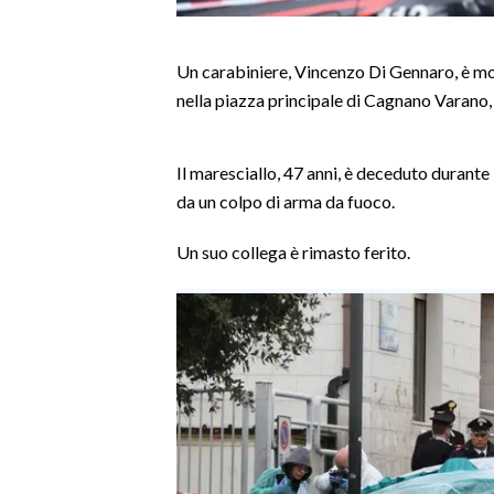
LAVORO
BANDI
Un carabiniere, Vincenzo Di Gennaro, è mor
nella piazza principale di Cagnano Varano, 
SPORT IN SARDEGNA
SPORT
Il maresciallo, 47 anni, è deceduto durante
da un colpo di arma da fuoco.
RISULTATI E CLASSIFICHE
CALCIO
Un suo collega è rimasto ferito.
CALCIO REGIONALE
BASKET
VOLLEY
MOTORI
TENNIS
ALTRI SPORT
CULTURA