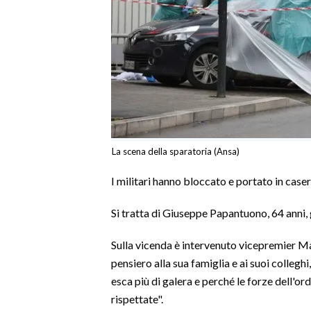
SPETTACOLI
GOSSIP
SALUTE
SARDEGNA TURISMO
La scena della sparatoria (Ansa)
SARDI NEL MONDO
I militari hanno bloccato e portato in case
NOTIZIE
EVENTI
Si tratta di Giuseppe Papantuono, 64 anni, g
#CARAUNIONE
Sulla vicenda è intervenuto vicepremier Ma
pensiero alla sua famiglia e ai suoi colleg
3 MINUTI CON
esca più di galera e perché le forze dell'or
rispettate".
INSULARITÀ