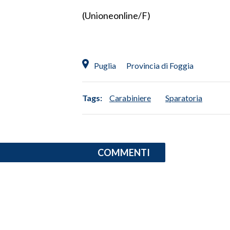
(Unioneonline/F)
INFO AZIENDE
ABBONATI
ANNUNCI
Puglia
Provincia di Foggia
NECROLOGI
PUBBLICITÀ
Tags:
Carabiniere
Sparatoria
SPIAGGE
STORE
COMMENTI