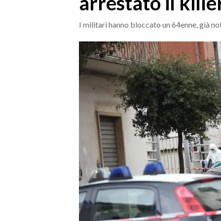
arrestato il kil
MEDIO CAMPIDANO
ORISTANO E PROVINCIA
I militari hanno bloccato un 64enne, già not
SASSARI E PROVINCIA
GALLURA
NUORO E PROVINCIA
OGLIASTRA
AGENDA
CRONACA
ITALIA
MONDO
POLITICA
ECONOMIA
SERVIZI ALLE IMPRESE