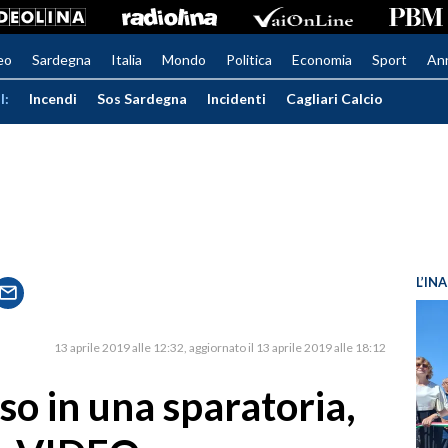
eo
Sardegna
Italia
Mondo
Politica
Economia
Sport
An
I:
Incendi
Sos Sardegna
Incidenti
Cagliari Calcio
L’IN
13 aprile 2019 alle 12:32
aggiornato il 13 aprile 2019 alle 18:12
so in una sparatoria,