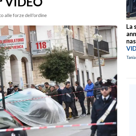
ler VIDEO
o alle forze dell'ordine
La 
ann
nas
VI
Tani