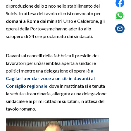
di produzione dello zinco nello stabilimento del
SPETTACOLI
Sulcis. In attesa del tavolo di crisi convocato per
domani a Roma
dai ministri Urso e Calderone, gli
GOSSIP
operai della Portovesme hanno aderito allo
sciopero di 24 ore proclamato dai sindacati.
SALUTE
SARDEGNA TURISMO
Davanti ai cancelli della fabbrica il presidio dei
lavoratori per un’assemblea aperta a sindaci e
SARDI NEL MONDO
politici mentre una delegazione di operai è
a
Cagliari per dar voce a un sit-in davanti al
NOTIZIE
Consiglio regionale
, dove in mattinata si è tenuta
EVENTI
la seduta straordinaria, allargata a una delegazione
sindacale e ai primi cittadini sulcitani, in attesa del
#CARAUNIONE
tavolo romano.
3 MINUTI CON
INSULARITÀ