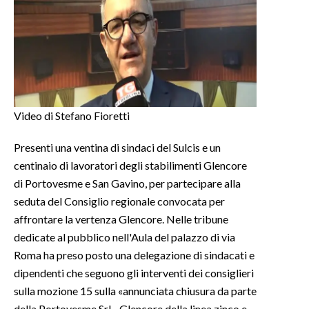
INFO AZIENDE
ABBONATI
ANNUNCI
NECROLOGI
PUBBLICITÀ
Video di Stefano Fioretti
SPIAGGE
Presenti una ventina di sindaci del Sulcis e un
STORE
centinaio di lavoratori degli stabilimenti Glencore
di Portovesme e San Gavino, per partecipare alla
seduta del Consiglio regionale convocata per
affrontare la vertenza Glencore. Nelle tribune
dedicate al pubblico nell'Aula del palazzo di via
Roma ha preso posto una delegazione di sindacati e
dipendenti che seguono gli interventi dei consiglieri
sulla mozione 15 sulla «annunciata chiusura da parte
della Portovesme Srl - Glencore della linea zinco e