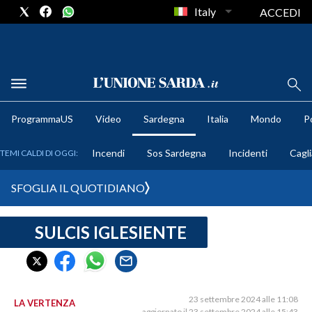
Italy
ACCEDI
METEO
ProgrammaUS
Video
Sardegna
Italia
Mondo
Po
COMUNI AL VOTO
Incendi
Sos Sardegna
Incidenti
Cagli
TEMI CALDI DI OGGI:
VIDEO
SFOGLIA IL QUOTIDIANO
FOTO
SULCIS IGLESIENTE
CRONACA SARDEGNA
CAGLIARI
PROVINCIA DI CAGLIARI
SULCIS IGLESIENTE
23 settembre 2024 alle 11:08
LA VERTENZA
aggiornato il 23 settembre 2024 alle 15:43