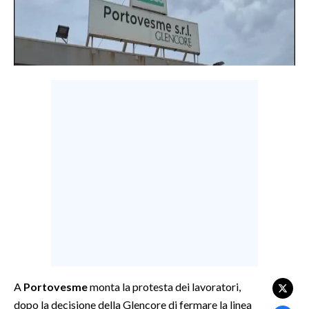
LAVORO
BANDI
SPORT IN SARDEGNA
SPORT
RISULTATI E CLASSIFICHE
CALCIO
CALCIO REGIONALE
BASKET
VOLLEY
MOTORI
TENNIS
ALTRI SPORT
A
Portovesme
monta la protesta dei lavoratori,
dopo la decisione della Glencore di fermare la linea
CULTURA