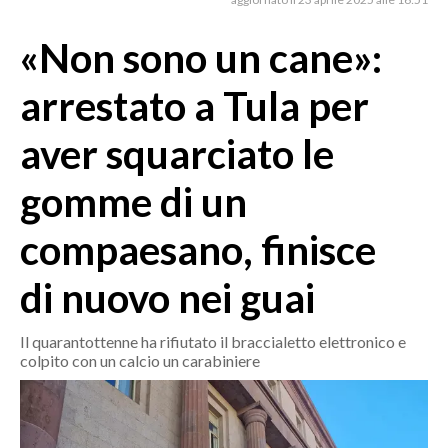
MEDIO CAMPIDANO
ORISTANO E PROVINCIA
«Non sono un cane»:
SASSARI E PROVINCIA
arrestato a Tula per
GALLURA
NUORO E PROVINCIA
aver squarciato le
OGLIASTRA
gomme di un
AGENDA
compaesano, finisce
CRONACA
ITALIA
di nuovo nei guai
MONDO
Il quarantottenne ha rifiutato il braccialetto elettronico e
POLITICA
colpito con un calcio un carabiniere
ECONOMIA
SERVIZI ALLE IMPRESE