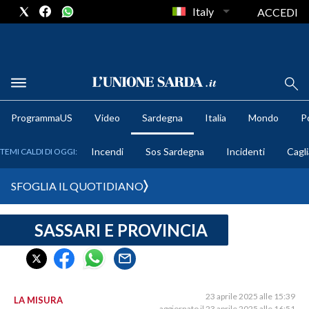
Italy
ACCEDI
METEO
ProgrammaUS
Video
Sardegna
Italia
Mondo
Po
COMUNI AL VOTO
Incendi
Sos Sardegna
Incidenti
Cagli
TEMI CALDI DI OGGI:
VIDEO
SFOGLIA IL QUOTIDIANO
FOTO
SASSARI E PROVINCIA
CRONACA SARDEGNA
CAGLIARI
PROVINCIA DI CAGLIARI
SULCIS IGLESIENTE
23 aprile 2025 alle 15:39
LA MISURA
aggiornato il 23 aprile 2025 alle 16:51