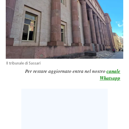
LAVORO
BANDI
SPORT IN SARDEGNA
SPORT
RISULTATI E CLASSIFICHE
CALCIO
Il tribunale di Sassari
Per restare aggiornato entra nel nostro
canale
CALCIO REGIONALE
Whatsapp
BASKET
VOLLEY
MOTORI
TENNIS
ALTRI SPORT
CULTURA