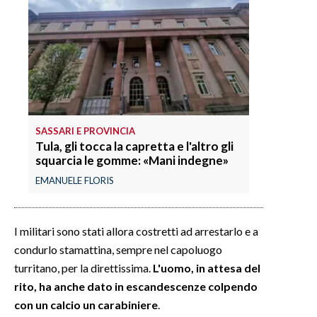
INFO AZIENDE
ABBONATI
ANNUNCI
NECROLOGI
PUBBLICITÀ
SASSARI E PROVINCIA
SPIAGGE
Tula, gli tocca la capretta e l'altro gli
squarcia le gomme: «Mani indegne»
STORE
EMANUELE FLORIS
I militari sono stati allora costretti ad arrestarlo e a
condurlo stamattina, sempre nel capoluogo
turritano, per la direttissima.
L'uomo, in attesa del
rito, ha anche dato in escandescenze colpendo
con un calcio un carabiniere
.