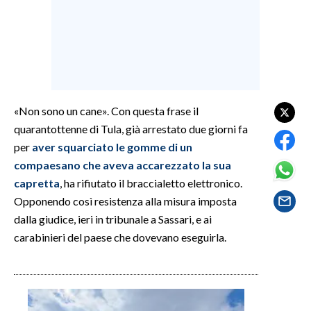
SPETTACOLI
GOSSIP
SALUTE
«Non sono un cane». Con questa frase il
quarantottenne di Tula, già arrestato due giorni fa
SARDEGNA TURISMO
per
aver squarciato le gomme di un
SARDI NEL MONDO
compaesano che aveva accarezzato la sua
capretta
, ha rifiutato il braccialetto elettronico.
NOTIZIE
Opponendo così resistenza alla misura imposta
EVENTI
dalla giudice, ieri in tribunale a Sassari, e ai
carabinieri del paese che dovevano eseguirla.
#CARAUNIONE
3 MINUTI CON
INSULARITÀ