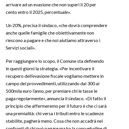
arrivare ad un evasione che non superi il 20 per
cento entro il 2025, percentuale».
INFO AZIENDE
ABBONATI
Un 20%, precisa il sindaco, «che dovrà comprendere
ANNUNCI
anche quelle famiglie che obiettivamente non
NECROLOGI
riescono a pagare e che noi aiutiamo attraverso i
Servizi sociali».
PUBBLICITÀ
SPIAGGE
Per raggiungere lo scopo, il Comune sta definendo
STORE
in questi giorni la strategia. «Per incentivare il
recupero dell’evasione fiscale vogliamo mettere in
campo dei provvedimenti, utilizzando dai 300 ai
500mila euro l’anno, per premiare chi le tasse le
paga regolarmente», annuncia il sindaco. «Di fatto il
principio che affermeremo per il futuro è che ci sarà
una premialità: chi versa i tributi entro le scadenze
stabilite, pagherà meno. Cosa che non accadrà nei
confronti di chi può pagare ma ha la consuetudine di