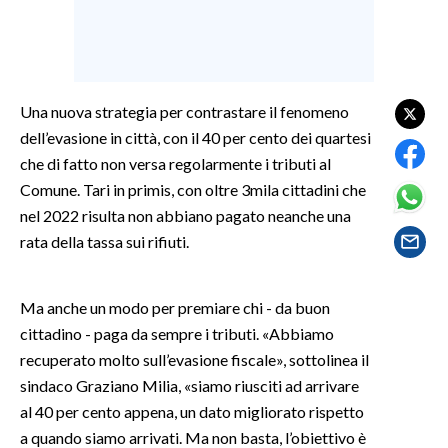
SPETTACOLI
GOSSIP
Una nuova strategia per contrastare il fenomeno
dell’evasione in città, con il 40 per cento dei quartesi
SALUTE
che di fatto non versa regolarmente i tributi al
SARDEGNA TURISMO
Comune. Tari in primis, con oltre 3mila cittadini che
nel 2022 risulta non abbiano pagato neanche una
SARDI NEL MONDO
rata della tassa sui rifiuti.
NOTIZIE
EVENTI
Ma anche un modo per premiare chi - da buon
cittadino - paga da sempre i tributi. «Abbiamo
#CARAUNIONE
recuperato molto sull’evasione fiscale», sottolinea il
sindaco Graziano Milia, «siamo riusciti ad arrivare
3 MINUTI CON
al 40 per cento appena, un dato migliorato rispetto
a quando siamo arrivati. Ma non basta, l’obiettivo è
INSULARITÀ