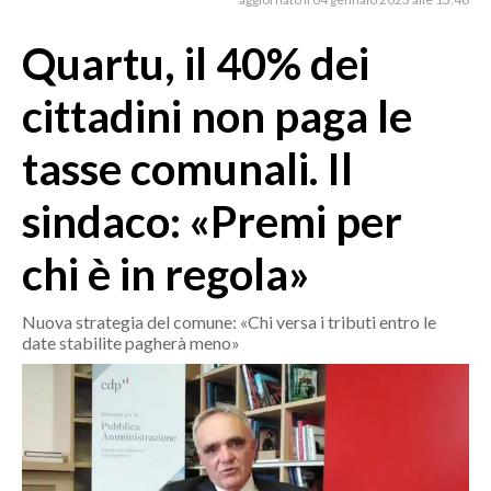
MEDIO CAMPIDANO
ORISTANO E PROVINCIA
Quartu, il 40% dei
SASSARI E PROVINCIA
cittadini non paga le
GALLURA
NUORO E PROVINCIA
tasse comunali. Il
OGLIASTRA
sindaco: «Premi per
AGENDA
chi è in regola»
CRONACA
ITALIA
Nuova strategia del comune: «Chi versa i tributi entro le
MONDO
date stabilite pagherà meno»
POLITICA
ECONOMIA
SERVIZI ALLE IMPRESE