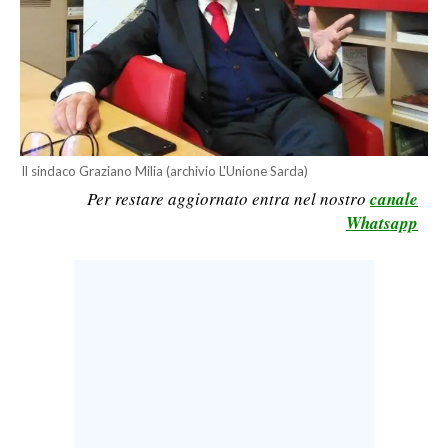
LAVORO
BANDI
SPORT IN SARDEGNA
SPORT
Il sindaco Graziano Milia (archivio L'Unione Sarda)
RISULTATI E CLASSIFICHE
Per restare aggiornato entra nel nostro
canale
CALCIO
Whatsapp
CALCIO REGIONALE
BASKET
VOLLEY
MOTORI
TENNIS
ALTRI SPORT
CULTURA