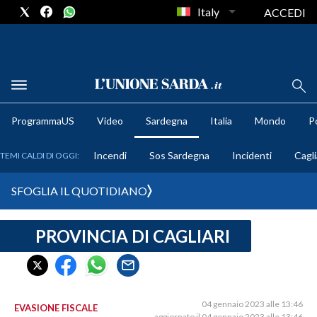
Italy
ACCEDI
METEO
ProgrammaUS
Video
Sardegna
Italia
Mondo
Po
COMUNI AL VOTO
Incendi
Sos Sardegna
Incidenti
Cagli
TEMI CALDI DI OGGI:
VIDEO
SFOGLIA IL QUOTIDIANO
FOTO
PROVINCIA DI CAGLIARI
CRONACA SARDEGNA
CAGLIARI
PROVINCIA DI CAGLIARI
SULCIS IGLESIENTE
04 gennaio 2023 alle 13:46
EVASIONE FISCALE
aggiornato il 04 gennaio 2023 alle 13:46