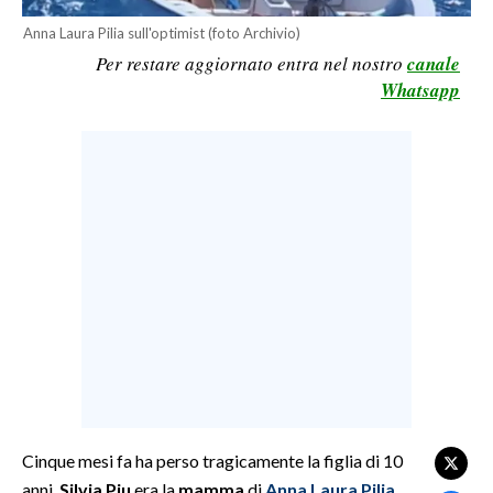
LAVORO
Anna Laura Pilia sull'optimist (foto Archivio)
Per restare aggiornato entra nel nostro
canale
BANDI
Whatsapp
SPORT IN SARDEGNA
SPORT
RISULTATI E CLASSIFICHE
CALCIO
CALCIO REGIONALE
BASKET
VOLLEY
MOTORI
TENNIS
ALTRI SPORT
Cinque mesi fa ha perso tragicamente la figlia di 10
anni.
Silvia Piu
era la
mamma
di
Anna Laura Pilia,
CULTURA