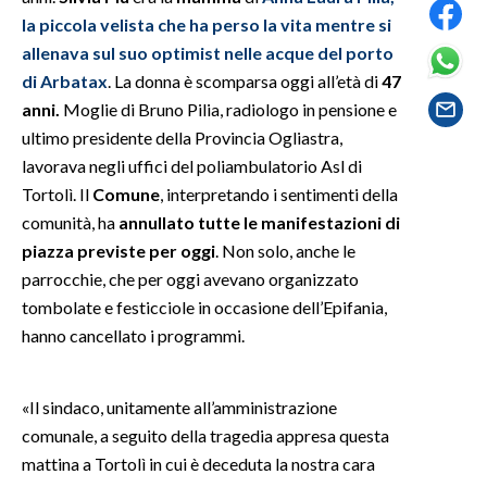
la piccola velista che ha perso la vita mentre si
SPETTACOLI
allenava sul suo optimist nelle acque del porto
di Arbatax
. La donna è scomparsa oggi all’età di
47
GOSSIP
anni.
Moglie di Bruno Pilia, radiologo in pensione e
ultimo presidente della Provincia Ogliastra,
SALUTE
lavorava negli uffici del poliambulatorio Asl di
Tortolì. Il
Comune
, interpretando i sentimenti della
SARDEGNA TURISMO
comunità, ha
annullato tutte le manifestazioni di
piazza previste per oggi
. Non solo, anche le
SARDI NEL MONDO
parrocchie, che per oggi avevano organizzato
NOTIZIE
tombolate e festicciole in occasione dell’Epifania,
EVENTI
hanno cancellato i programmi.
#CARAUNIONE
«Il sindaco, unitamente all’amministrazione
3 MINUTI CON
comunale, a seguito della tragedia appresa questa
mattina a Tortolì in cui è deceduta la nostra cara
INSULARITÀ