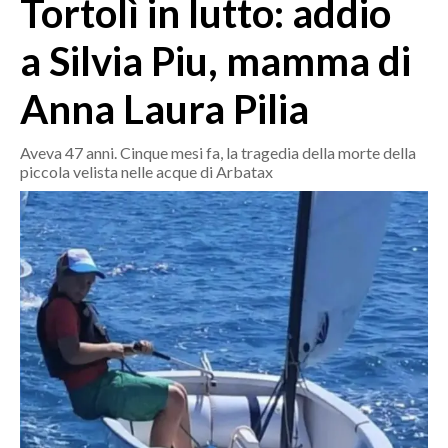
Tortolì in lutto: addio
MEDIO CAMPIDANO
ORISTANO E PROVINCIA
a Silvia Piu, mamma di
SASSARI E PROVINCIA
Anna Laura Pilia
GALLURA
NUORO E PROVINCIA
Aveva 47 anni. Cinque mesi fa, la tragedia della morte della
OGLIASTRA
piccola velista nelle acque di Arbatax
AGENDA
CRONACA
ITALIA
MONDO
POLITICA
ECONOMIA
SERVIZI ALLE IMPRESE