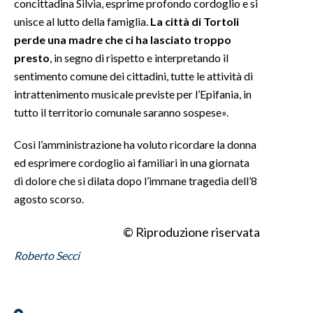
concittadina Silvia, esprime profondo cordoglio e si
unisce al lutto della famiglia.
La città di Tortoli
INFO AZIENDE
perde una madre che ci ha lasciato troppo
ABBONATI
presto
, in segno di rispetto e interpretando il
ANNUNCI
sentimento comune dei cittadini, tutte le attività di
intrattenimento musicale previste per l’Epifania, in
NECROLOGI
tutto il territorio comunale saranno sospese».
PUBBLICITÀ
SPIAGGE
Così l’amministrazione ha voluto ricordare la donna
STORE
ed esprimere cordoglio ai familiari in una giornata
di dolore che si dilata dopo l’immane tragedia dell’8
agosto scorso.
© Riproduzione riservata
Roberto Secci