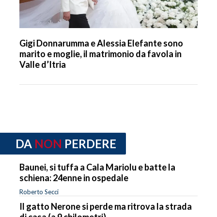
Gigi Donnarumma e Alessia Elefante sono
marito e moglie, il matrimonio da favola in
Valle d’Itria
DA
NON
PERDERE
Baunei, si tuffa a Cala Mariolu e batte la
schiena: 24enne in ospedale
Roberto Secci
Il gatto Nerone si perde ma ritrova la strada
di casa (a 9 chilometri)