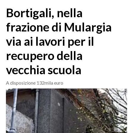
MEDIO CAMPIDANO
Bortigali, nella
ORISTANO E PROVINCIA
SASSARI E PROVINCIA
frazione di Mulargia
GALLURA
via ai lavori per il
NUORO E PROVINCIA
OGLIASTRA
recupero della
AGENDA
vecchia scuola
CRONACA
ITALIA
A disposizione 132mila euro
MONDO
POLITICA
ECONOMIA
SERVIZI ALLE IMPRESE