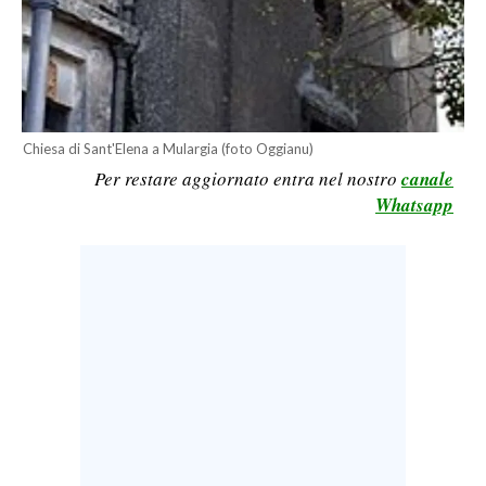
LAVORO
BANDI
SPORT IN SARDEGNA
Chiesa di Sant'Elena a Mulargia (foto Oggianu)
SPORT
Per restare aggiornato entra nel nostro
canale
Whatsapp
RISULTATI E CLASSIFICHE
CALCIO
CALCIO REGIONALE
BASKET
VOLLEY
MOTORI
TENNIS
ALTRI SPORT
CULTURA