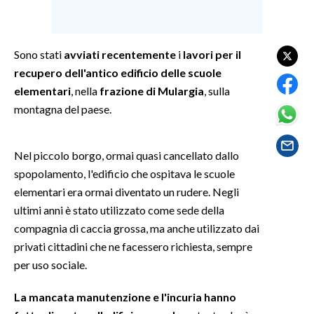
SPETTACOLI
Sono stati
avviati recentemente
i
lavori per il
GOSSIP
recupero dell'antico edificio delle scuole
elementari
, nella
frazione di Mulargia
, sulla
SALUTE
montagna del paese.
SARDEGNA TURISMO
Nel piccolo borgo, ormai quasi cancellato dallo
SARDI NEL MONDO
spopolamento, l'edificio che ospitava le scuole
NOTIZIE
elementari era ormai diventato un rudere. Negli
EVENTI
ultimi anni è stato utilizzato come sede della
compagnia di caccia grossa, ma anche utilizzato dai
#CARAUNIONE
privati cittadini che ne facessero richiesta, sempre
per uso sociale.
3 MINUTI CON
La mancata manutenzione e l'incuria hanno
INSULARITÀ