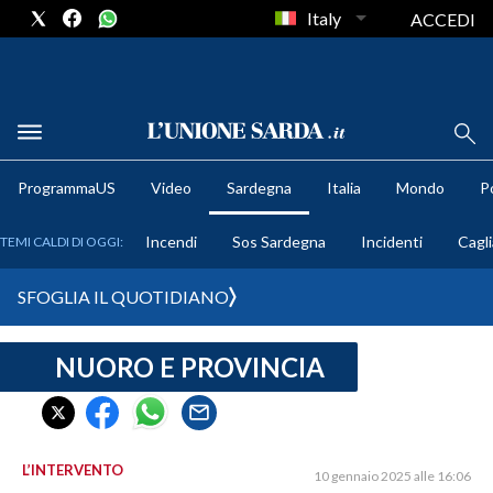
Italy
ACCEDI
METEO
ProgrammaUS
Video
Sardegna
Italia
Mondo
Po
COMUNI AL VOTO
Incendi
Sos Sardegna
Incidenti
Cagli
TEMI CALDI DI OGGI:
VIDEO
SFOGLIA IL QUOTIDIANO
FOTO
NUORO E PROVINCIA
CRONACA SARDEGNA
CAGLIARI
PROVINCIA DI CAGLIARI
SULCIS IGLESIENTE
L’INTERVENTO
10 gennaio 2025 alle 16:06