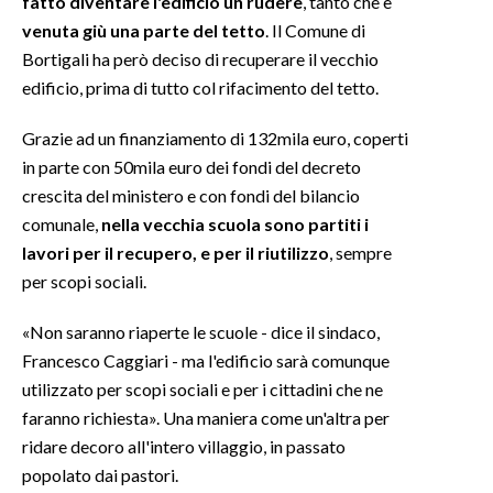
fatto diventare l'edificio un rudere
, tanto che è
venuta giù una parte del tetto
. Il Comune di
INFO AZIENDE
Bortigali ha però deciso di recuperare il vecchio
ABBONATI
edificio, prima di tutto col rifacimento del tetto.
ANNUNCI
Grazie ad un finanziamento di 132mila euro, coperti
NECROLOGI
in parte con 50mila euro dei fondi del decreto
PUBBLICITÀ
crescita del ministero e con fondi del bilancio
SPIAGGE
comunale,
nella vecchia scuola sono partiti i
STORE
lavori per il recupero, e per il riutilizzo
, sempre
per scopi sociali.
«Non saranno riaperte le scuole - dice il sindaco,
Francesco Caggiari - ma l'edificio sarà comunque
utilizzato per scopi sociali e per i cittadini che ne
faranno richiesta». Una maniera come un'altra per
ridare decoro all'intero villaggio, in passato
popolato dai pastori.