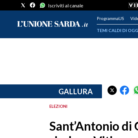
Iscriviti al canale
ProgrammaUS
Vid
TEMI CALDI DI OGG
METEO
COMUNI AL VOTO
VIDEO
FOTO
GALLURA
CRONACA SARDEGNA
ELEZIONI
CAGLIARI
Sant’Antonio di G
PROVINCIA DI CAGLIARI
SULCIS IGLESIENTE