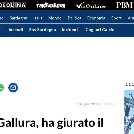
eo
Sardegna
Italia
Mondo
Politica
Economia
Sport
An
I:
Incendi
Sos Sardegna
Incidenti
Cagliari Calcio
IL C
17 giugno 2026 alle 07:33
allura, ha giurato il