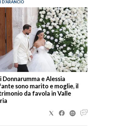
I D’ARANCIO
i Donnarumma e Alessia
fante sono marito e moglie, il
rimonio da favola in Valle
ria