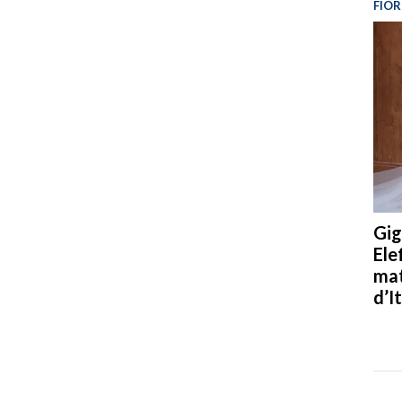
FIOR
Gig
Ele
mat
d’It