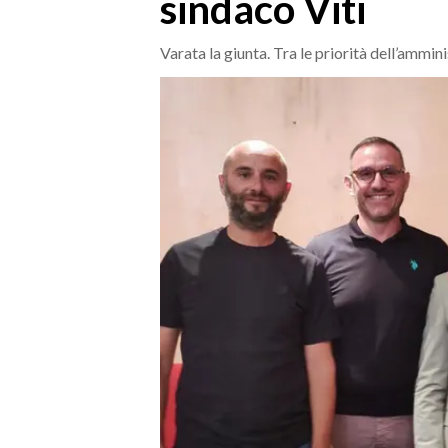
sindaco Viti
MEDIO CAMPIDANO
ORISTANO E PROVINCIA
Varata la giunta. Tra le priorità dell’ammini
SASSARI E PROVINCIA
GALLURA
NUORO E PROVINCIA
OGLIASTRA
AGENDA
CRONACA
ITALIA
MONDO
POLITICA
ECONOMIA
SERVIZI ALLE IMPRESE