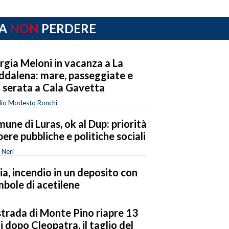
A
NON
PERDERE
rgia Meloni in vacanza a La
dalena: mare, passeggiate e
 serata a Cala Gavetta
dio Modesto Ronchi
une di Luras, ok al Dup: priorità
pere pubbliche e politiche sociali
 Neri
ia, incendio in un deposito con
bole di acetilene
strada di Monte Pino riapre 13
i dopo Cleopatra, il taglio del