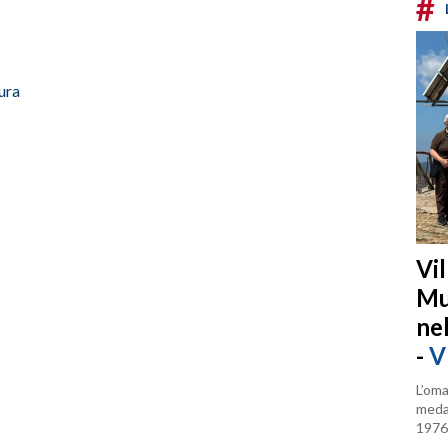
#
ura
Vi
Mu
ne
-
V
L’oma
medag
1976