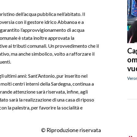
pristino dell’acqua pubblica nell’abitato. Il
oversia con il gestore idrico Abbanoa e a
a garantito l’approvvigionamento di acqua
comunale è stata inoltre approvata la
ative ai tributi comunali. Un provvedimento che il
Cag
ivo, ma anche simbolico, volto a rafforzare il
om
uenti.
vuo
i ultimi anni: Sant’Antonio, pur inserito nel
Vero
olti centri interni della Sardegna, continua a
rande attenzione sarà riservata, infine, agli
ato sarà la realizzazione di una casa di riposo
on la palestra, per favorire la socialità e
© Riproduzione riservata