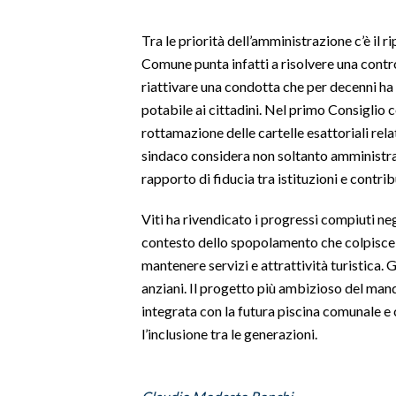
SPETTACOLI
Tra le priorità dell’amministrazione c’è il ri
Comune punta infatti a risolvere una contr
GOSSIP
riattivare una condotta che per decenni h
potabile ai cittadini. Nel primo Consiglio 
SALUTE
rottamazione delle cartelle esattoriali rel
sindaco considera non soltanto amministrat
SARDEGNA TURISMO
rapporto di fiducia tra istituzioni e contrib
SARDI NEL MONDO
Viti ha rivendicato i progressi compiuti negl
NOTIZIE
contesto dello spopolamento che colpisce m
EVENTI
mantenere servizi e attrattività turistica. G
anziani. Il progetto più ambizioso del mand
#CARAUNIONE
integrata con la futura piscina comunale e c
l’inclusione tra le generazioni.
3 MINUTI CON
INSULARITÀ