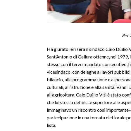
LAVORO
BANDI
SPORT IN SARDEGNA
Per 
SPORT
Ha giurato ieri sera il sindaco Caio Duilio 
RISULTATI E CLASSIFICHE
Sant’Antonio di Gallura ottenne, nel 1979, 
CALCIO
stesso con il terzo mandato consecutivo, h
vicesindaco, con deleghe ai lavori pubblici, 
CALCIO REGIONALE
bilancio, alla programmazione e al personale
BASKET
culturali, all’istruzione e alla sanità; Vann
VOLLEY
all’agricoltura. Caio Duilio Viti è stato 
MOTORI
che lui stesso definisce superiore alle aspe
TENNIS
immaginavo un riscontro così importante», h
ALTRI SPORT
partecipazione in una tornata elettorale pe
lista.
CULTURA