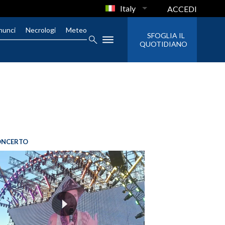
Italy
ACCEDI
nunci
Necrologi
Meteo
SFOGLIA IL
QUOTIDIANO
ONCERTO