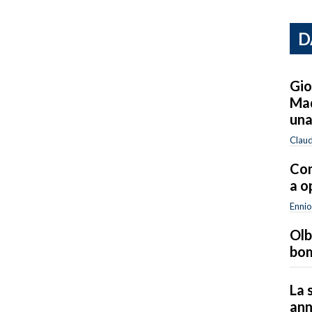
D
Gio
Mad
una
Clau
Com
a o
Ennio
Olb
bom
La 
ann