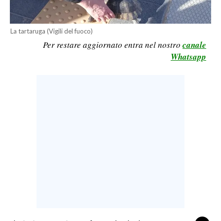
LAVORO
BANDI
La tartaruga (Vigili del fuoco)
Per restare aggiornato entra nel nostro
canale
SPORT IN SARDEGNA
Whatsapp
SPORT
RISULTATI E CLASSIFICHE
CALCIO
CALCIO REGIONALE
BASKET
VOLLEY
MOTORI
TENNIS
ALTRI SPORT
CULTURA