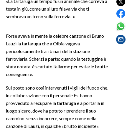
«La tartaruga un tempo fu un animale che correva a
testa in giù, come un siluro filava via che ti
SPETTACOLI
sembrava un treno sulla ferrovia...».
GOSSIP
Forse aveva in mente la celebre canzone di Bruno
SALUTE
Lauzi la tartaruga che a Olbia vagava
pericolosamente tra i binari della stazione
SARDEGNA TURISMO
ferroviaria. Scherzi a parte: quando la testuggine è
stata notata, è scattato l’allarme per evitarle brutte
SARDI NEL MONDO
conseguenze.
NOTIZIE
Sul posto sono così intervenuti i vigili del fuoco che,
EVENTI
in collaborazione con il personale Fs, hanno
#CARAUNIONE
provveduto a recupare la tartaruga e a portarla in
luogo sicuro, dove ha potuto riprendere il suo
3 MINUTI CON
cammino, senza incorrere, sempre come nella
canzone di Lauzi, in qualche «brutto incidente».
INSULARITÀ