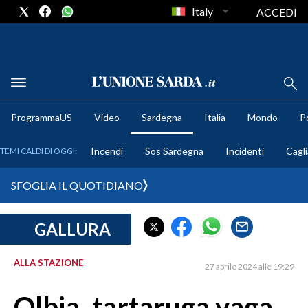
Italy
ACCEDI
METEO
ProgrammaUS
Video
Sardegna
Italia
Mondo
Po
COMUNI AL VOTO
Incendi
Sos Sardegna
Incidenti
Cagli
TEMI CALDI DI OGGI:
VIDEO
SFOGLIA IL QUOTIDIANO
FOTO
GALLURA
CRONACA SARDEGNA
CAGLIARI
ALLA STAZIONE
27 aprile 2024 alle 19:29
PROVINCIA DI CAGLIARI
SULCIS IGLESIENTE
Olbia, tartaruga vaga