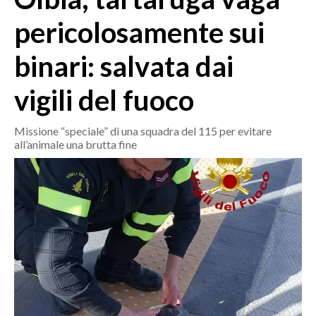
MEDIO CAMPIDANO
pericolosamente sui
ORISTANO E PROVINCIA
SASSARI E PROVINCIA
binari: salvata dai
GALLURA
vigili del fuoco
NUORO E PROVINCIA
OGLIASTRA
Missione “speciale” di una squadra del 115 per evitare
AGENDA
all’animale una brutta fine
CRONACA
ITALIA
MONDO
POLITICA
ECONOMIA
SERVIZI ALLE IMPRESE