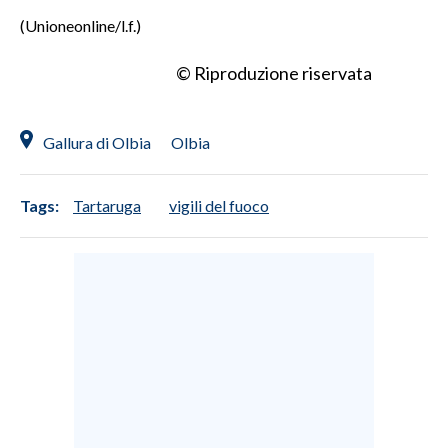
(Unioneonline/l.f.)
INFO AZIENDE
© Riproduzione riservata
ABBONATI
ANNUNCI
NECROLOGI
Gallura di Olbia
Olbia
PUBBLICITÀ
SPIAGGE
Tags:
Tartaruga
vigili del fuoco
STORE