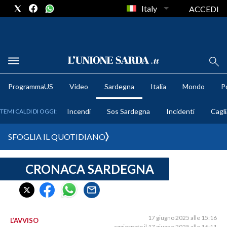
Italy
ACCEDI
METEO
ProgrammaUS
Video
Sardegna
Italia
Mondo
Po
COMUNI AL VOTO
Incendi
Sos Sardegna
Incidenti
Cagli
TEMI CALDI DI OGGI:
VIDEO
SFOGLIA IL QUOTIDIANO
FOTO
CRONACA SARDEGNA
CRONACA SARDEGNA
CAGLIARI
PROVINCIA DI CAGLIARI
SULCIS IGLESIENTE
17 giugno 2025 alle 15:16
L’AVVISO
aggiornato il 17 giugno 2025 alle 16:11