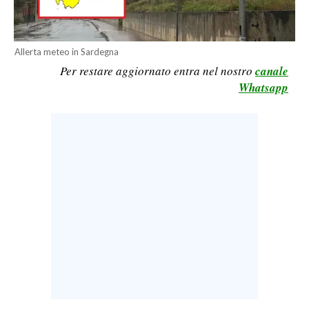
LAVORO
BANDI
Allerta meteo in Sardegna
Per restare aggiornato entra nel nostro
canale
SPORT IN SARDEGNA
Whatsapp
SPORT
RISULTATI E CLASSIFICHE
CALCIO
CALCIO REGIONALE
BASKET
VOLLEY
MOTORI
TENNIS
ALTRI SPORT
CULTURA