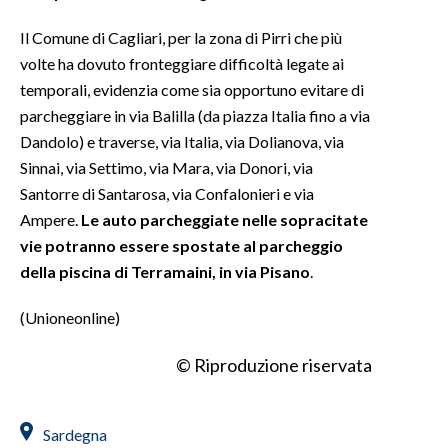
Il Comune di Cagliari, per la zona di Pirri che più
INFO AZIENDE
volte ha dovuto fronteggiare difficoltà legate ai
ABBONATI
temporali, evidenzia come sia opportuno evitare di
ANNUNCI
parcheggiare in via Balilla (da piazza Italia fino a via
NECROLOGI
Dandolo) e traverse, via Italia, via Dolianova, via
PUBBLICITÀ
Sinnai, via Settimo, via Mara, via Donori, via
Santorre di Santarosa, via Confalonieri e via
SPIAGGE
Ampere.
Le auto parcheggiate nelle sopracitate
STORE
vie potranno essere spostate al parcheggio
della piscina di Terramaini, in via Pisano
.
(Unioneonline)
© Riproduzione riservata
Sardegna