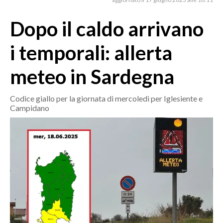
MEDIO CAMPIDANO
ORISTANO E PROVINCIA
Dopo il caldo arrivano
SASSARI E PROVINCIA
i temporali: allerta
GALLURA
NUORO E PROVINCIA
meteo in Sardegna
OGLIASTRA
AGENDA
Codice giallo per la giornata di mercoledì per Iglesiente e
Campidano
CRONACA
ITALIA
MONDO
POLITICA
ECONOMIA
SERVIZI ALLE IMPRESE