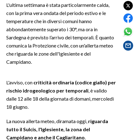
L'ultima settimana è stata particolarmente calda,
con la prima vera ondata del periodo estivo e le
SPETTACOLI
temperature che in diversi comuni hanno
GOSSIP
abbondantemente superato i 30°, ma ora in
Sardegna è previsto l’arrivo dei temporali. È quanto
SALUTE
comunica la Protezione civile, con un'allerta meteo
che riguarda le zone dell'Iglesiente e del
SARDEGNA TURISMO
Campidano.
SARDI NEL MONDO
L'avviso, con
criticità ordinaria (codice giallo) per
NOTIZIE
rischio idrogeologico per temporali
, è valido
EVENTI
dalle 12 alle 18 della giornata di domani, mercoledì
18 giugno.
#CARAUNIONE
La nuova allerta meteo, diramata oggi,
riguarda
3 MINUTI CON
tutto il Sulcis, l'Iglesiente, la zona del
Campidano e anche il Cagliaritano
.
INSULARITÀ