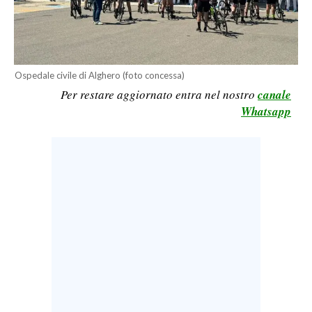
LAVORO
BANDI
SPORT IN SARDEGNA
Ospedale civile di Alghero (foto concessa)
Per restare aggiornato entra nel nostro
canale
SPORT
Whatsapp
RISULTATI E CLASSIFICHE
CALCIO
CALCIO REGIONALE
BASKET
VOLLEY
MOTORI
TENNIS
ALTRI SPORT
CULTURA