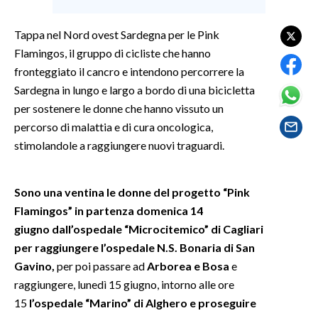
SPETTACOLI
Tappa nel Nord ovest Sardegna per le Pink
Flamingos, il gruppo di cicliste che hanno
GOSSIP
fronteggiato il cancro e intendono percorrere la
Sardegna in lungo e largo a bordo di una bicicletta
SALUTE
per sostenere le donne che hanno vissuto un
percorso di malattia e di cura oncologica,
SARDEGNA TURISMO
stimolandole a raggiungere nuovi traguardi.
SARDI NEL MONDO
NOTIZIE
Sono una ventina le donne del progetto “Pink
Flamingos” in partenza domenica 14
EVENTI
giugno dall’ospedale “Microcitemico” di Cagliari
#CARAUNIONE
per raggiungere l’ospedale N.S. Bonaria di San
Gavino,
per poi passare ad
Arborea e Bosa
e
3 MINUTI CON
raggiungere, lunedì 15 giugno, intorno alle ore
15
l’ospedale “Marino” di Alghero e proseguire
INSULARITÀ