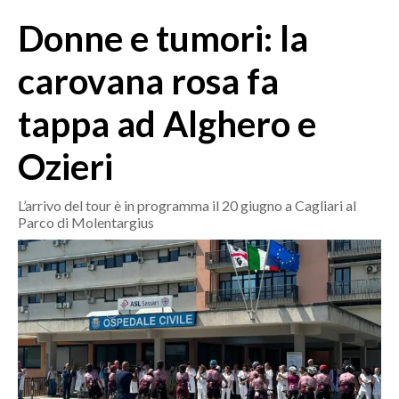
MEDIO CAMPIDANO
Donne e tumori: la
ORISTANO E PROVINCIA
SASSARI E PROVINCIA
carovana rosa fa
GALLURA
tappa ad Alghero e
NUORO E PROVINCIA
OGLIASTRA
Ozieri
AGENDA
L’arrivo del tour è in programma il 20 giugno a Cagliari al
CRONACA
Parco di Molentargius
ITALIA
MONDO
POLITICA
ECONOMIA
SERVIZI ALLE IMPRESE