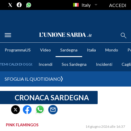
Italy
ACCEDI
METEO
ProgrammaUS
Video
Sardegna
Italia
Mondo
Po
COMUNI AL VOTO
Incendi
Sos Sardegna
Incidenti
Cagli
TEMI CALDI DI OGGI:
VIDEO
SFOGLIA IL QUOTIDIANO
FOTO
CRONACA SARDEGNA
CRONACA SARDEGNA
CAGLIARI
PROVINCIA DI CAGLIARI
SULCIS IGLESIENTE
PINK FLAMINGOS
14 giugno 2026 alle 16:37