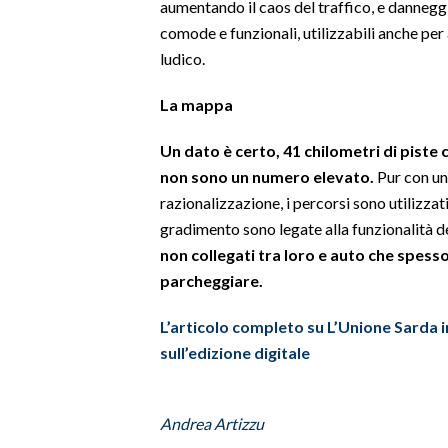
aumentando il caos del traffico, e danneggi
comode e funzionali, utilizzabili anche per
SPETTACOLI
ludico.
GOSSIP
La mappa
SALUTE
Un dato è certo, 41 chilometri di piste c
non sono un numero elevato.
Pur con un
SARDEGNA TURISMO
razionalizzazione, i percorsi sono utilizza
gradimento sono legate alla funzionalità dei
SARDI NEL MONDO
non collegati tra loro e auto che spesso
NOTIZIE
parcheggiare.
EVENTI
L’articolo completo su L’Unione Sarda in
#CARAUNIONE
sull’edizione digitale
3 MINUTI CON
Andrea Artizzu
INSULARITÀ