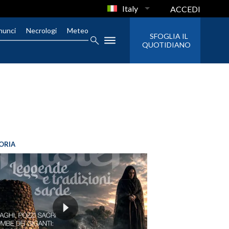
Italy
ACCEDI
nunci
Necrologi
Meteo
SFOGLIA IL
QUOTIDIANO
ORIA