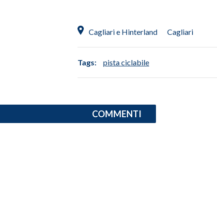
INFO AZIENDE
Cagliari e Hinterland
Cagliari
ABBONATI
ANNUNCI
Tags:
pista ciclabile
NECROLOGI
PUBBLICITÀ
SPIAGGE
STORE
COMMENTI