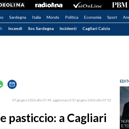
eo
Sardegna
Italia
Mondo
Politica
Economia
Sport
An
I:
Incendi
Sos Sardegna
Incidenti
Cagliari Calcio
EDIT
07 giugno 2026 alle 07:49
aggiornato il 07 giugno 2026 alle 07:52
he pasticcio: a Cagliari