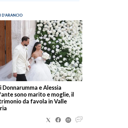
I D’ARANCIO
i Donnarumma e Alessia
fante sono marito e moglie, il
rimonio da favola in Valle
ria