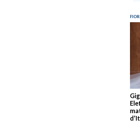
FIOR
Gig
Ele
mat
d’It