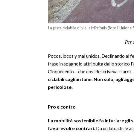
LAVORO
BANDI
La pista ciclabile di via Is Mirrionis (foto L'Unione
SPORT IN SARDEGNA
Per 
SPORT
Pocos, locos y mal unidos. Declinando al fe
RISULTATI E CLASSIFICHE
frase in spagnolo attribuita dallo storico
CALCIO
Cinquecento – che così descriveva i sardi –
CALCIO REGIONALE
ciclabili cagliaritane. Non solo, agli 
BASKET
pericolose.
VOLLEY
MOTORI
Pro e contro
TENNIS
ALTRI SPORT
La mobilità sostenibile fa infuriare gli s
favorevoli e contrari.
Da un lato chi le a
CULTURA