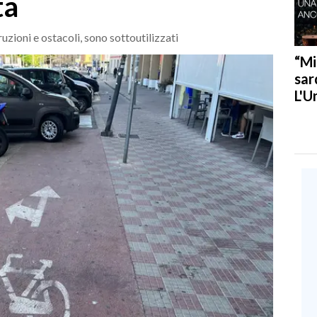
ta
ruzioni e ostacoli, sono sottoutilizzati
“Mi
sar
L'U