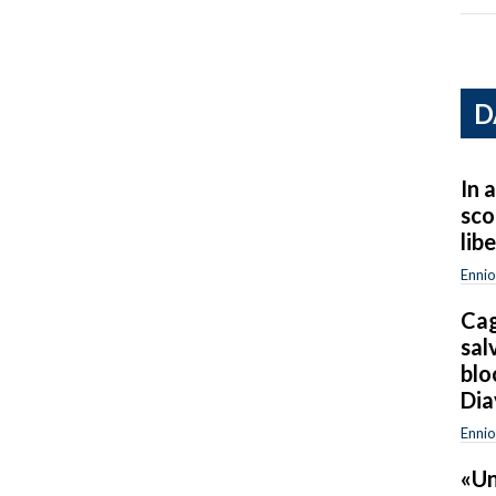
D
In a
sco
lib
Ennio
Cag
sal
blo
Dia
Ennio
«Un