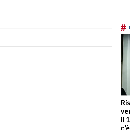
#
Ris
ven
il 
c'