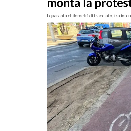
monta la protes
MEDIO CAMPIDANO
ORISTANO E PROVINCIA
I quaranta chilometri di tracciato, tra inter
SASSARI E PROVINCIA
GALLURA
NUORO E PROVINCIA
OGLIASTRA
AGENDA
CRONACA
ITALIA
MONDO
POLITICA
ECONOMIA
SERVIZI ALLE IMPRESE