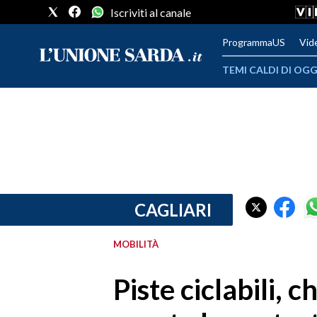
Iscriviti al canale
ProgrammaUS
Vid
TEMI CALDI DI OGG
METEO
COMUNI AL VOTO
VIDEO
FOTO
CAGLIARI
CRONACA SARDEGNA
MOBILITÀ
CAGLIARI
Piste ciclabili, c
PROVINCIA DI CAGLIARI
SULCIS IGLESIENTE