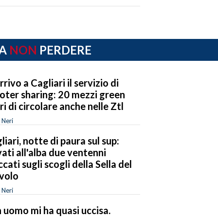
A
NON
PERDERE
rrivo a Cagliari il servizio di
oter sharing: 20 mezzi green
eri di circolare anche nelle Ztl
 Neri
liari, notte di paura sul sup:
vati all'alba due ventenni
ccati sugli scogli della Sella del
volo
 Neri
 uomo mi ha quasi uccisa.