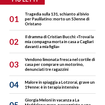
Tragedia sulla 131, schianto al bivio
01
per Paulilatino: morto un 53enne di
Oristano
Il dramma di Cristian Bucchi: «Trovai la
02
mia compagna morta in casa a Cagliari
davanti a mia figlia»
Vendono limonata fresca nel cortile di
03
casa per comprare un motorino,
denunciati tre ragazzini
04
Malore in spiaggia a Lotzorai, grave un
19enne: è in terapia intensiva
Giorgia Meloni in vacanza a La
05
Maddalena: mare, passeggiate e una