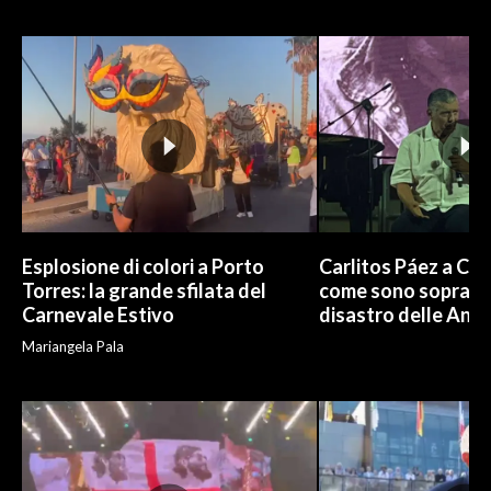
INFO AZIENDE
ABBONATI
ANNUNCI
NECROLOGI
PUBBLICITÀ
SPIAGGE
STORE
Esplosione di colori a Porto
Carlitos Páez a Cagl
Torres: la grande sfilata del
come sono sopravvi
Carnevale Estivo
disastro delle And
Mariangela Pala