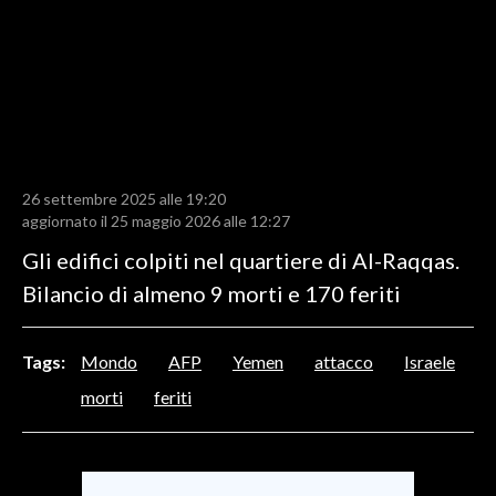
LAVORO
BANDI
SPORT IN SARDEGNA
SPORT
26 settembre 2025 alle 19:20
RISULTATI E CLASSIFICHE
aggiornato il 25 maggio 2026 alle 12:27
CALCIO
Gli edifici colpiti nel quartiere di Al-Raqqas.
CALCIO REGIONALE
Bilancio di almeno 9 morti e 170 feriti
BASKET
VOLLEY
Tags:
Mondo
AFP
Yemen
attacco
Israele
MOTORI
morti
feriti
TENNIS
ALTRI SPORT
CULTURA