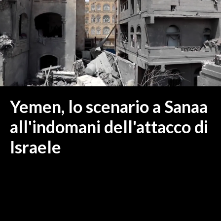
MEDIO CAMPIDANO
ORISTANO E PROVINCIA
SASSARI E PROVINCIA
GALLURA
NUORO E PROVINCIA
OGLIASTRA
AGENDA
Yemen, lo scenario a Sanaa
CRONACA
all'indomani dell'attacco di
ITALIA
Israele
MONDO
POLITICA
ECONOMIA
SERVIZI ALLE IMPRESE