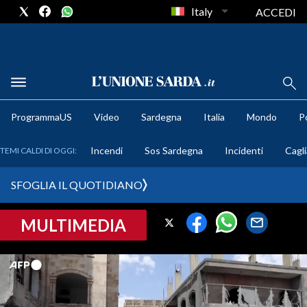
Italy
ACCEDI
METEO
ProgrammaUS
Video
Sardegna
Italia
Mondo
Po
COMUNI AL VOTO
Incendi
Sos Sardegna
Incidenti
Cagli
TEMI CALDI DI OGGI:
VIDEO
SFOGLIA IL QUOTIDIANO
FOTO
MULTIMEDIA
CRONACA SARDEGNA
CAGLIARI
PROVINCIA DI CAGLIARI
SULCIS IGLESIENTE