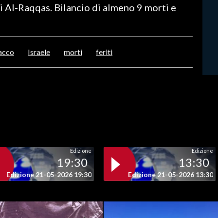
 di Al-Raqqas. Bilancio di almeno 9 morti e
acco
Israele
morti
feriti
Edizione
Edizione
19:30
13:30
Edizione 21-05-2026 19:30
Edizione 21-05-2026 13:30