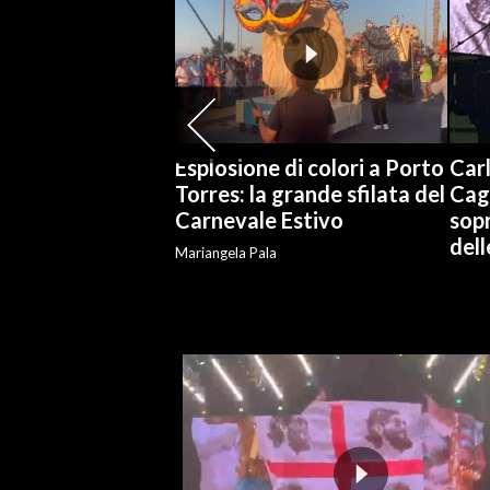
SPETTACOLI
GOSSIP
SALUTE
Esplosione di colori a Porto
Carl
Torres: la grande sfilata del
Cag
SARDEGNA TURISMO
Carnevale Estivo
sopr
del
Mariangela Pala
SARDI NEL MONDO
NOTIZIE
EVENTI
#CARAUNIONE
3 MINUTI CON
INSULARITÀ