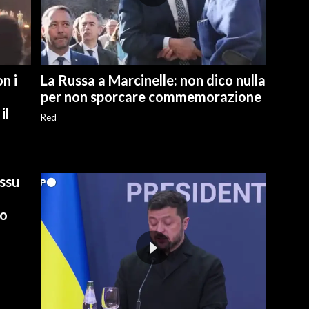
n i
La Russa a Marcinelle: non dico nulla
per non sporcare commemorazione
il
Red
ussu
io