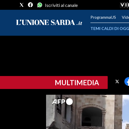
Iscriviti al canale
ProgrammaUS
Vid
TEMI CALDI DI OGG
METEO
COMUNI AL VOTO
VIDEO
MULTIMEDIA
FOTO
CRONACA SARDEGNA
CAGLIARI
PROVINCIA DI CAGLIARI
SULCIS IGLESIENTE