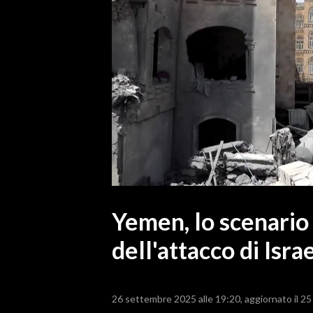
MEDIO CAMPIDANO
ORISTANO E PROVINCIA
SASSARI E PROVINCIA
GALLURA
NUORO E PROVINCIA
OGLIASTRA
AGENDA
CRONACA
ITALIA
MONDO
Yemen, lo scenario
dell'attacco di Isra
POLITICA
ECONOMIA
26 settembre 2025 alle 19:20
aggiornato il 2
SERVIZI ALLE IMPRESE