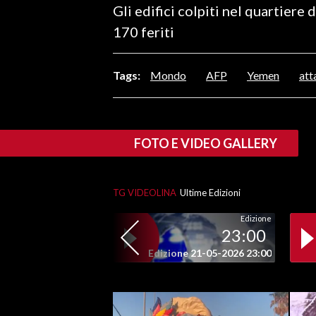
Gli edifici colpiti nel quartiere
LAVORO
170 feriti
BANDI
Tags:
Mondo
AFP
Yemen
att
SPORT IN SARDEGNA
SPORT
RISULTATI E CLASSIFICHE
FOTO E VIDEO GALLERY
CALCIO
CALCIO REGIONALE
TG VIDEOLINA
Ultime Edizioni
BASKET
VOLLEY
Edizione
23:00
MOTORI
Edizione 21-05-2026 23:00
TENNIS
ALTRI SPORT
CULTURA