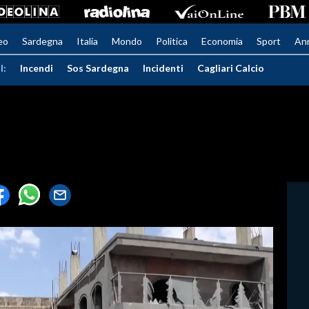
eo
Sardegna
Italia
Mondo
Politica
Economia
Sport
An
I:
Incendi
Sos Sardegna
Incidenti
Cagliari Calcio