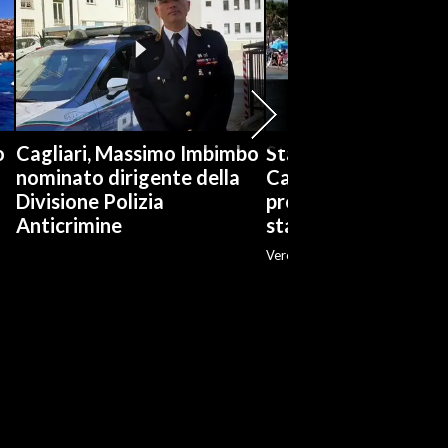
o
Cagliari, Massimo Imbimbo
Stabilimenti balneari
nominato dirigente della
Cagliari è boom di
Divisione Polizia
prenotazioni: «Ott
Anticrimine
stagione»
Veronica Fadda