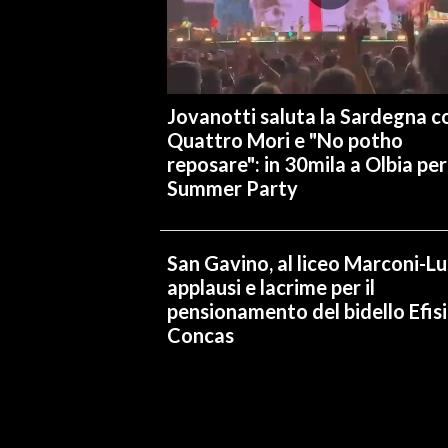
INFO AZIENDE
ABBONATI
ANNUNCI
Jovanotti saluta la Sardegna co
NECROLOGI
Quattro Mori e "No potho
reposare": in 30mila a Olbia per 
PUBBLICITÀ
Summer Party
SPIAGGE
STORE
San Gavino, al liceo Marconi-L
applausi e lacrime per il
pensionamento del bidello Efis
Concas