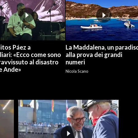
itos Páez a
La Maddalena, un paradis
liari: «Ecco come sono
alla prova dei grandi
avvissuto al disastro
numeri
le Ande»
Nicola Scano