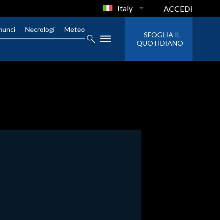
Italy
ACCEDI
nunci
Necrologi
Meteo
SFOGLIA IL
QUOTIDIANO