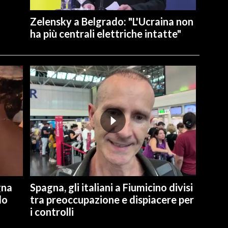
Zelensky a Belgrado: "L'Ucraina non
ha più centrali elettriche intatte"
gna
Spagna, gli italiani a Fiumicino divisi
lo
tra preoccupazione e dispiacere per
i controlli